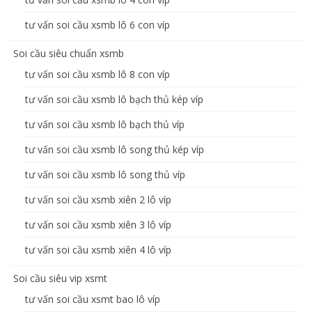
tư vấn soi cầu xsmb lô 6 con víp
Soi cầu siêu chuẩn xsmb
tư vấn soi cầu xsmb lô 8 con víp
tư vấn soi cầu xsmb lô bạch thủ kép víp
tư vấn soi cầu xsmb lô bạch thủ víp
tư vấn soi cầu xsmb lô song thủ kép víp
tư vấn soi cầu xsmb lô song thủ víp
tư vấn soi cầu xsmb xiên 2 lô víp
tư vấn soi cầu xsmb xiên 3 lô víp
tư vấn soi cầu xsmb xiên 4 lô víp
Soi cầu siêu vip xsmt
tư vấn soi cầu xsmt bao lô víp