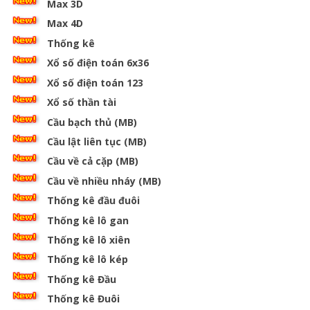
Max 3D
Max 4D
Thống kê
Xổ số điện toán 6x36
Xổ số điện toán 123
Xổ số thần tài
Cầu bạch thủ (MB)
Cầu lật liên tục (MB)
Cầu về cả cặp (MB)
Cầu về nhiều nháy (MB)
Thống kê đầu đuôi
Thống kê lô gan
Thống kê lô xiên
Thống kê lô kép
Thống kê Đầu
Thống kê Đuôi