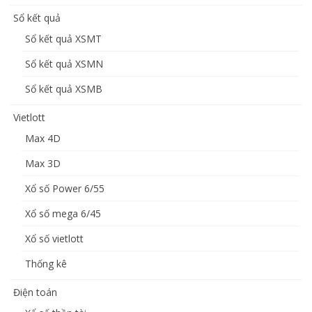
Sổ kết quả
Sổ kết quả XSMT
Sổ kết quả XSMN
Sổ kết quả XSMB
Vietlott
Max 4D
Max 3D
Xổ số Power 6/55
Xổ số mega 6/45
Xổ số vietlott
Thống kê
Điện toán