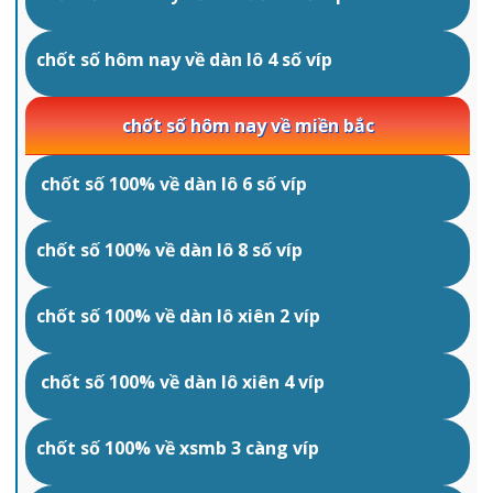
chốt số hôm nay về dàn lô 4 số víp
chốt số hôm nay về miền bắc
chốt số 100% về dàn lô 6 số víp
chốt số 100% về dàn lô 8 số víp
chốt số 100% về dàn lô xiên 2 víp
chốt số 100% về dàn lô xiên 4 víp
chốt số 100% về xsmb 3 càng víp