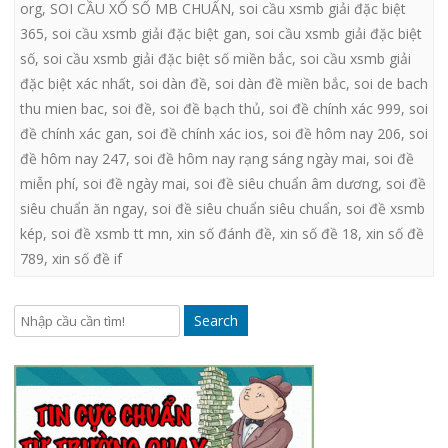
org
,
SOI CẦU XỔ SỐ MB CHUẨN
,
soi cầu xsmb giải đặc biệt
365
,
soi cầu xsmb giải đặc biệt gan
,
soi cầu xsmb giải đặc biệt
số
,
soi cầu xsmb giải đặc biệt số miền bắc
,
soi cầu xsmb giải
đặc biệt xác nhất
,
soi dàn đề
,
soi dàn đề miền bắc
,
soi de bach
thu mien bac
,
soi đề
,
soi đề bạch thủ
,
soi đề chính xác 999
,
soi
đề chính xác gan
,
soi đề chính xác ios
,
soi đề hôm nay 206
,
soi
đề hôm nay 247
,
soi đề hôm nay rạng sáng ngày mai
,
soi đề
miễn phí
,
soi đề ngày mai
,
soi đề siêu chuẩn âm dương
,
soi đề
siêu chuẩn ăn ngay
,
soi đề siêu chuẩn siêu chuẩn
,
soi đề xsmb
kép
,
soi đề xsmb tt mn
,
xin số đánh đề
,
xin số đề 18
,
xin số đề
789
,
xin số đề if
Search