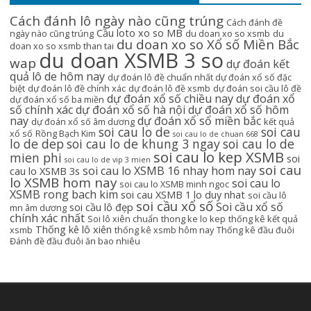
Cách đánh lô ngày nào cũng trúng
Cách đánh đề
Cầu loto xo so MB
ngày nào cũng trúng
du doan xo so xsmb
du
du doan xo so Xổ số Miền Bắc
doan xo so xsmb than tai
du doan XSMB 3 so
wap
dự đoán kết
quả lô de hôm nay
dự đoán lô đề chuẩn nhất dự đoán xổ số đặc
biệt
dự đoán lô đề chính xác
dự đoán lô đề xsmb
dự đoán soi cầu lô đề
dự đoán xổ số chiều nay
dự đoán xổ
dự đoán xổ số ba miền
số chính xác
dự đoán xổ số hà nội
dự đoán xổ số hôm
nay
dự đoán xổ sổ miền bắc
dự đoán xổ số âm dương
kết quả
soi cau lo de
soi cau
xổ số
Rồng Bạch Kim
soi cau lo de chuan 668
lo de dep
soi cau lo de khung 3 ngay
soi cau lo de
soi cau lo kep XSMB
mien phi
soi
soi cau lo de vip 3 mien
soi cau
soi cau lo XSMB 16 nhay hom nay
cau lo XSMB 3s
lo XSMB hom nay
soi cau lo
soi cau lo XSMB minh ngoc
XSMB rong bach kim
soi cau XSMB 1 lo duy nhat
soi cầu lô
soi cầu xổ số
Soi cầu xổ số
soi cầu lô đẹp
mn âm dương
chính xác nhất
Soi lô xiên chuẩn
thong ke lo kep
thống kê kết quả
Thống kê lô xiên
xsmb
thống kê xsmb hôm nay
Thống kê đầu đuôi
Đánh đề đầu đuôi ăn bao nhiêu