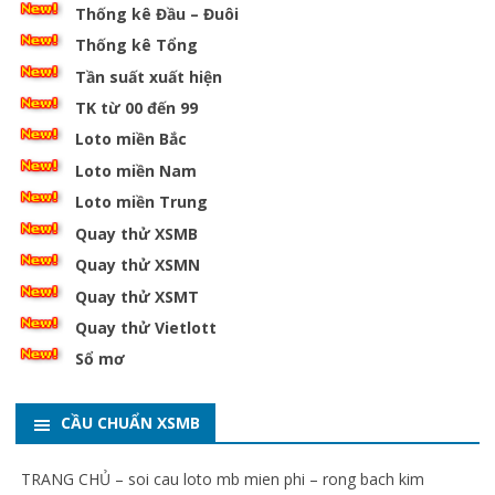
Thống kê Đầu – Đuôi
Thống kê Tổng
Tần suất xuất hiện
TK từ 00 đến 99
Loto miền Bắc
Loto miền Nam
Loto miền Trung
Quay thử XSMB
Quay thử XSMN
Quay thử XSMT
Quay thử Vietlott
Sổ mơ
CẦU CHUẨN XSMB
TRANG CHỦ – soi cau loto mb mien phi – rong bach kim