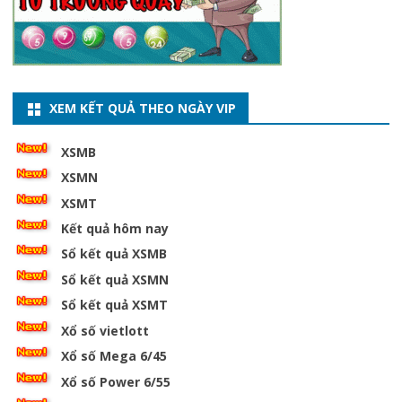
XEM KẾT QUẢ THEO NGÀY VIP
XSMB
XSMN
XSMT
Kết quả hôm nay
Sổ kết quả XSMB
Sổ kết quả XSMN
Sổ kết quả XSMT
Xổ số vietlott
Xổ số Mega 6/45
Xổ số Power 6/55