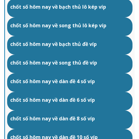
chốt số hôm nay về bạch thủ lô kép víp
chốt số hôm nay về song thủ lô kép víp
chốt số hôm nay về bạch thủ đề víp
chốt số hôm nay về song thủ đề víp
chốt số hôm nay về dàn đề 4 số víp
chốt số hôm nay về dàn đề 6 số víp
chốt số hôm nay về dàn đề 8 số víp
chốt số hôm nay về dàn đề 10 số víp