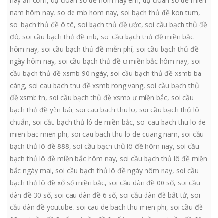
nay ăn cơm
,
dự đoán số đề hôm nay êm
,
dự đoán số đề miền
nam hôm nay
,
so de mb hom nay
,
soi bạch thủ đề kon tum
,
soi bạch thủ đề ô tô
,
soi bạch thủ đề ước
,
soi cầu bạch thủ đề
đô
,
soi cầu bạch thủ đề mb
,
soi cầu bạch thủ đề miền bắc
hôm nay
,
soi cầu bạch thủ đề miễn phí
,
soi cầu bạch thủ đề
ngày hôm nay
,
soi cầu bạch thủ đề ư miền bắc hôm nay
,
soi
cầu bạch thủ đề xsmb 90 ngày
,
soi cầu bạch thủ đề xsmb ba
càng
,
soi cau bach thu đề xsmb rong vang
,
soi cầu bạch thủ
đề xsmb tn
,
soi cầu bạch thủ đề xsmb ư miền bắc
,
soi cầu
bạch thủ đề yên bái
,
soi cau bach thu lo
,
soi cầu bạch thủ lô
chuẩn
,
soi cầu bạch thủ lô de miền bắc
,
soi cau bach thu lo de
mien bac mien phi
,
soi cau bach thu lo de quang nam
,
soi cầu
bạch thủ lô đề 888
,
soi cầu bạch thủ lô đề hôm nay
,
soi cầu
bạch thủ lô đề miền bắc hôm nay
,
soi cầu bạch thủ lô đề miền
bắc ngày mai
,
soi cầu bạch thủ lô đề ngày hôm nay
,
soi cầu
bạch thủ lô đề xổ số miền bắc
,
soi cầu dàn đề 00 số
,
soi cầu
dàn đề 30 số
,
soi cau dàn đề 6 số
,
soi cầu dàn đề bất tử
,
soi
cầu dàn đề youtube
,
soi cau de bach thu mien phi
,
soi cầu đề