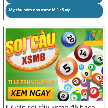
lấy cầu hôm nay xsmt lô 3 số víp
tư vấn soi cầu xsmb đề bạch