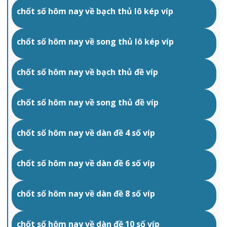
chốt số hôm nay về bạch thủ lô kép víp
chốt số hôm nay về song thủ lô kép víp
chốt số hôm nay về bạch thủ đề víp
chốt số hôm nay về song thủ đề víp
chốt số hôm nay về dàn đề 4 số víp
chốt số hôm nay về dàn đề 6 số víp
chốt số hôm nay về dàn đề 8 số víp
chốt số hôm nay về dàn đề 10 số víp