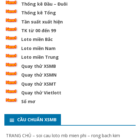
Thống kê Đầu – Đuôi
Thống kê Tổng
Tần suất xuất hiện
TK từ 00 đến 99
Loto miền Bắc
Loto miền Nam
Loto miền Trung
Quay thử XSMB
Quay thử XSMN
Quay thử XSMT
Quay thử Vietlott
Sổ mơ
CẦU CHUẨN XSMB
TRANG CHỦ – soi cau loto mb mien phi – rong bach kim