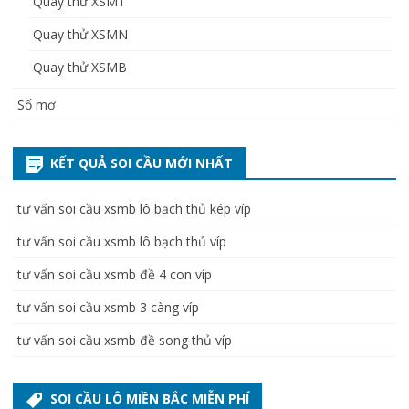
Quay thử XSMT
Quay thử XSMN
Quay thử XSMB
Sổ mơ
KẾT QUẢ SOI CẦU MỚI NHẤT
tư vấn soi cầu xsmb lô bạch thủ kép víp
tư vấn soi cầu xsmb lô bạch thủ víp
tư vấn soi cầu xsmb đề 4 con víp
tư vấn soi cầu xsmb 3 càng víp
tư vấn soi cầu xsmb đề song thủ víp
SOI CẦU LÔ MIỀN BẮC MIỄN PHÍ