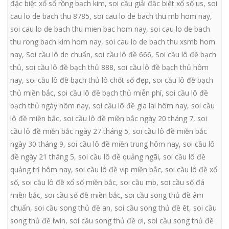
đặc biệt xổ số rồng bạch kim
,
soi cầu giải đặc biệt xổ số us
,
soi
cau lo de bach thu 8785
,
soi cau lo de bach thu mb hom nay
,
soi cau lo de bach thu mien bac hom nay
,
soi cau lo de bach
thu rong bach kim hom nay
,
soi cau lo de bach thu xsmb hom
nay
,
Soi cầu lô de chuẩn
,
soi cầu lô đề 666
,
Soi cầu lô đề bạch
thủ
,
soi cầu lô đề bạch thủ 888
,
soi cầu lô đề bạch thủ hôm
nay
,
soi cầu lô đề bạch thủ lô chốt số đẹp
,
soi cầu lô đề bạch
thủ miền bắc
,
soi cầu lô đề bạch thủ miễn phí
,
soi cầu lô đề
bạch thủ ngày hôm nay
,
soi cầu lô đề gia lai hôm nay
,
soi cầu
lô đề miền bắc
,
soi cầu lô đề miền bắc ngày 20 tháng 7
,
soi
cầu lô đề miền bắc ngày 27 tháng 5
,
soi cầu lô đề miền bắc
ngày 30 tháng 9
,
soi cầu lô đề miền trung hôm nay
,
soi cầu lô
đề ngày 21 tháng 5
,
soi cầu lô đề quảng ngãi
,
soi cầu lô đề
quảng trị hôm nay
,
soi cầu lô đề vip miền bắc
,
soi cầu lô đề xổ
số
,
soi cầu lô đề xổ số miền bắc
,
soi cầu mb
,
soi cầu số đá
miền bắc
,
soi cầu số đề miền bắc
,
soi cầu song thủ đề âm
chuẩn
,
soi cầu song thủ đề an
,
soi cầu song thủ đề êt
,
soi cầu
song thủ đề iwin
,
soi cầu song thủ đề ơi
,
soi cầu song thủ đề