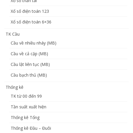
Xổ số thần tài
Xổ số điện toán 123
Xổ số điện toán 6×36
TK Cầu
Cầu về nhiều nháy (MB)
Cầu về cả cặp (MB)
Cầu lật liên tục (MB)
Cầu bạch thủ (MB)
Thống kê
TK từ 00 đến 99
Tần suất xuất hiện
Thống kê Tổng
Thống kê Đầu – Đuôi