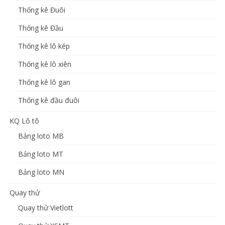
Thống kê Đuôi
Thống kê Đầu
Thống kê lô kép
Thống kê lô xiên
Thống kê lô gan
Thống kê đầu đuôi
KQ Lô tô
Bảng loto MB
Bảng loto MT
Bảng loto MN
Quay thử
Quay thử Vietlott