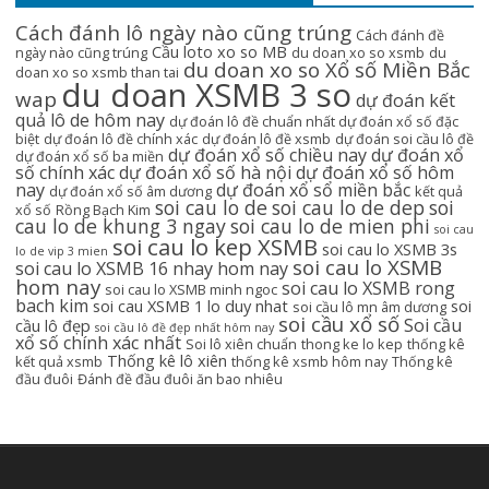
Cách đánh lô ngày nào cũng trúng
Cách đánh đề
Cầu loto xo so MB
ngày nào cũng trúng
du doan xo so xsmb
du
du doan xo so Xổ số Miền Bắc
doan xo so xsmb than tai
du doan XSMB 3 so
wap
dự đoán kết
quả lô de hôm nay
dự đoán lô đề chuẩn nhất dự đoán xổ số đặc
biệt
dự đoán lô đề chính xác
dự đoán lô đề xsmb
dự đoán soi cầu lô đề
dự đoán xổ số chiều nay
dự đoán xổ
dự đoán xổ số ba miền
số chính xác
dự đoán xổ số hà nội
dự đoán xổ số hôm
nay
dự đoán xổ sổ miền bắc
dự đoán xổ số âm dương
kết quả
soi cau lo de
soi cau lo de dep
soi
xổ số
Rồng Bạch Kim
cau lo de khung 3 ngay
soi cau lo de mien phi
soi cau
soi cau lo kep XSMB
soi cau lo XSMB 3s
lo de vip 3 mien
soi cau lo XSMB
soi cau lo XSMB 16 nhay hom nay
hom nay
soi cau lo XSMB rong
soi cau lo XSMB minh ngoc
bach kim
soi cau XSMB 1 lo duy nhat
soi
soi cầu lô mn âm dương
soi cầu xổ số
Soi cầu
cầu lô đẹp
soi cầu lô đề đẹp nhất hôm nay
xổ số chính xác nhất
Soi lô xiên chuẩn
thong ke lo kep
thống kê
Thống kê lô xiên
kết quả xsmb
thống kê xsmb hôm nay
Thống kê
đầu đuôi
Đánh đề đầu đuôi ăn bao nhiêu