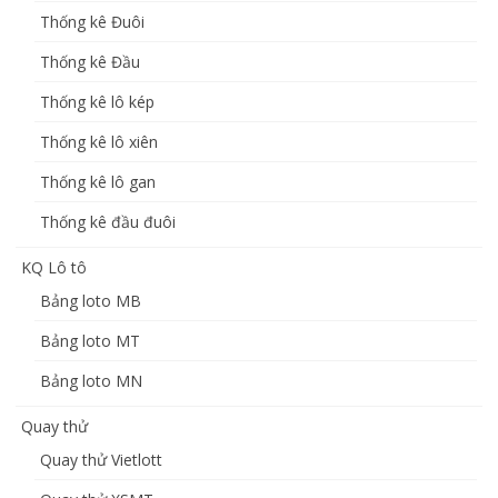
Thống kê Đuôi
Thống kê Đầu
Thống kê lô kép
Thống kê lô xiên
Thống kê lô gan
Thống kê đầu đuôi
KQ Lô tô
Bảng loto MB
Bảng loto MT
Bảng loto MN
Quay thử
Quay thử Vietlott