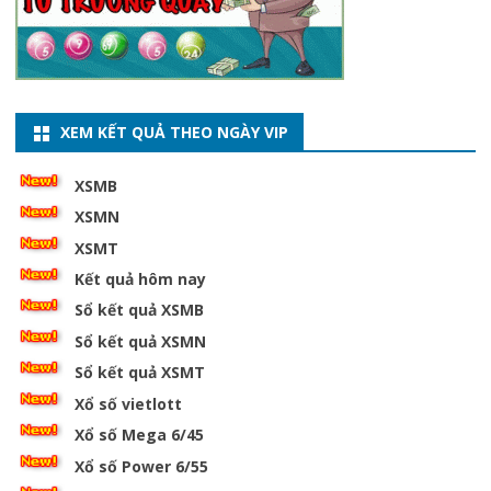
XEM KẾT QUẢ THEO NGÀY VIP
XSMB
XSMN
XSMT
Kết quả hôm nay
Sổ kết quả XSMB
Sổ kết quả XSMN
Sổ kết quả XSMT
Xổ số vietlott
Xổ số Mega 6/45
Xổ số Power 6/55