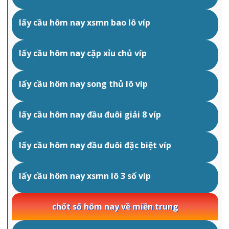
lấy cầu hôm nay xsmn bao lô víp
lấy cầu hôm nay cặp xỉu chủ víp
lấy cầu hôm nay song thủ lô víp
lấy cầu hôm nay đầu đuôi giải 8 víp
lấy cầu hôm nay đầu đuôi đặc biệt víp
lấy cầu hôm nay xsmn lô 3 số víp
chốt số hôm nay về miền trung