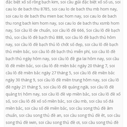
đặc biệt xổ số rồng bạch kim
,
soi cầu giải đặc biệt xổ số us
,
soi
cau lo de bach thu 8785
,
soi cau lo de bach thu mb hom nay
,
soi cau lo de bach thu mien bac hom nay
,
soi cau lo de bach
thu rong bach kim hom nay
,
soi cau lo de bach thu xsmb hom
nay
,
Soi cầu lô de chuẩn
,
soi cầu lô đề 666
,
Soi cầu lô đề bạch
thủ
,
soi cầu lô đề bạch thủ 888
,
soi cầu lô đề bạch thủ hôm
nay
,
soi cầu lô đề bạch thủ lô chốt số đẹp
,
soi cầu lô đề bạch
thủ miền bắc
,
soi cầu lô đề bạch thủ miễn phí
,
soi cầu lô đề
bạch thủ ngày hôm nay
,
soi cầu lô đề gia lai hôm nay
,
soi cầu
lô đề miền bắc
,
soi cầu lô đề miền bắc ngày 20 tháng 7
,
soi
cầu lô đề miền bắc ngày 27 tháng 5
,
soi cầu lô đề miền bắc
ngày 30 tháng 9
,
soi cầu lô đề miền trung hôm nay
,
soi cầu lô
đề ngày 21 tháng 5
,
soi cầu lô đề quảng ngãi
,
soi cầu lô đề
quảng trị hôm nay
,
soi cầu lô đề vip miền bắc
,
soi cầu lô đề xổ
số
,
soi cầu lô đề xổ số miền bắc
,
soi cầu mb
,
soi cầu số đá
miền bắc
,
soi cầu số đề miền bắc
,
soi cầu song thủ đề âm
chuẩn
,
soi cầu song thủ đề an
,
soi cầu song thủ đề êt
,
soi cầu
song thủ đề iwin
,
soi cầu song thủ đề ơi
,
soi cầu song thủ đề