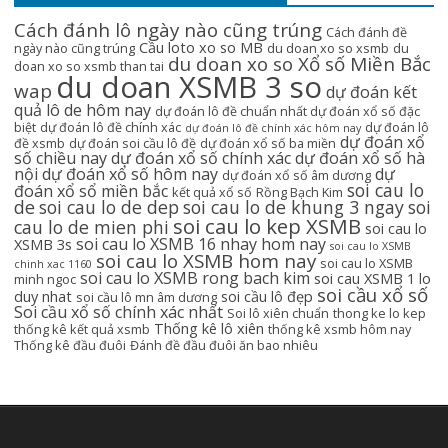
Cách đánh lô ngày nào cũng trúng
Cách đánh đề
Cầu loto xo so MB
ngày nào cũng trúng
du doan xo so xsmb
du
du doan xo so Xổ số Miền Bắc
doan xo so xsmb than tai
du doan XSMB 3 so
wap
dự đoán kết
quả lô de hôm nay
dự đoán lô đề chuẩn nhất dự đoán xổ số đặc
biệt
dự đoán lô đề chính xác
dự đoán lô
dự đoán lô đề chính xác hôm nay
dự đoán xổ
đề xsmb
dự đoán soi cầu lô đề
dự đoán xổ số ba miền
số chiều nay
dự đoán xổ số chính xác
dự đoán xổ số hà
nội
dự đoán xổ số hôm nay
dự
dự đoán xổ số âm dương
soi cau lo
đoán xổ sổ miền bắc
kết quả xổ số
Rồng Bạch Kim
de
soi cau lo de dep
soi cau lo de khung 3 ngay
soi
soi cau lo kep XSMB
cau lo de mien phi
soi cau lo
soi cau lo XSMB 16 nhay hom nay
XSMB 3s
soi cau lo XSMB
soi cau lo XSMB hom nay
soi cau lo XSMB
chinh xac 1160
soi cau lo XSMB rong bach kim
soi cau XSMB 1 lo
minh ngoc
soi cầu xổ số
duy nhat
soi cầu lô đẹp
soi cầu lô mn âm dương
Soi cầu xổ số chính xác nhất
Soi lô xiên chuẩn
thong ke lo kep
Thống kê lô xiên
thống kê kết quả xsmb
thống kê xsmb hôm nay
Thống kê đầu đuôi
Đánh đề đầu đuôi ăn bao nhiêu