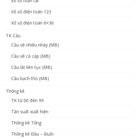
Xổ số thần tài
Xổ số điện toán 123
Xổ số điện toán 6×36
TK Cầu
Cầu về nhiều nháy (MB)
Cầu về cả cặp (MB)
Cầu lật liên tục (MB)
Cầu bạch thủ (MB)
Thống kê
TK từ 00 đến 99
Tần suất xuất hiện
Thống kê Tổng
Thống kê Đầu – Đuôi