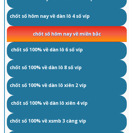
chốt số hôm nay về dàn lô 4 số víp
chốt số hôm nay về miền bắc
chốt số 100% về dàn lô 6 số víp
chốt số 100% về dàn lô 8 số víp
chốt số 100% về dàn lô xiên 2 víp
chốt số 100% về dàn lô xiên 4 víp
chốt số 100% về xsmb 3 càng víp