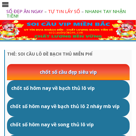
SỐ ĐẸP ĂN NGAY
–
TỰ TIN LẤY SỐ
–
NHANH TAY NHẬN
TIỀN!!
Skip
to
content
THẺ:
SOI CẦU LÔ ĐỀ BẠCH THỦ MIỄN PHÍ
chốt số cầu đẹp siêu vip
chốt số hôm nay về bạch thủ lô víp
chốt số hôm nay về bạch thủ lô 2 nháy mb víp
chốt số hôm nay về song thủ lô víp