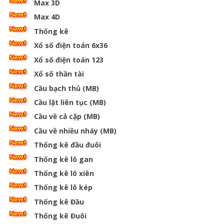
Max 3D
Max 4D
Thống kê
Xổ số điện toán 6x36
Xổ số điện toán 123
Xổ số thần tài
Cầu bạch thủ (MB)
Cầu lật liên tục (MB)
Cầu về cả cặp (MB)
Cầu về nhiều nháy (MB)
Thống kê đầu đuôi
Thống kê lô gan
Thống kê lô xiên
Thống kê lô kép
Thống kê Đầu
Thống kê Đuôi