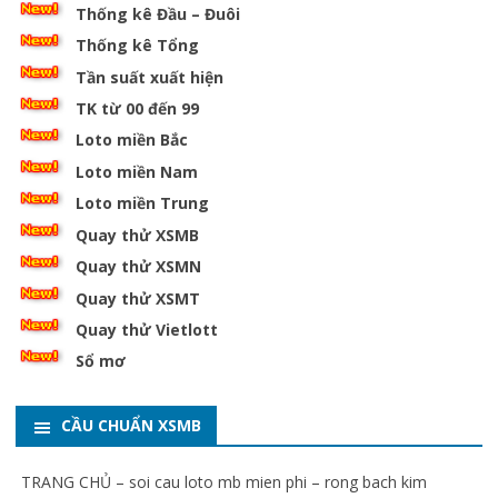
Thống kê Đầu – Đuôi
Thống kê Tổng
Tần suất xuất hiện
TK từ 00 đến 99
Loto miền Bắc
Loto miền Nam
Loto miền Trung
Quay thử XSMB
Quay thử XSMN
Quay thử XSMT
Quay thử Vietlott
Sổ mơ
CẦU CHUẨN XSMB
TRANG CHỦ – soi cau loto mb mien phi – rong bach kim