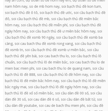
nay ăn cơm
,
dự đoán số đề hôm nay êm
,
dự đoán số đề miền
nam hôm nay
,
so de mb hom nay
,
soi bạch thủ đề kon tum
,
soi bạch thủ đề ô tô
,
soi bạch thủ đề ước
,
soi cầu bạch thủ đề
đô
,
soi cầu bạch thủ đề mb
,
soi cầu bạch thủ đề miền bắc
hôm nay
,
soi cầu bạch thủ đề miễn phí
,
soi cầu bạch thủ đề
ngày hôm nay
,
soi cầu bạch thủ đề ư miền bắc hôm nay
,
soi
cầu bạch thủ đề xsmb 90 ngày
,
soi cầu bạch thủ đề xsmb ba
càng
,
soi cau bach thu đề xsmb rong vang
,
soi cầu bạch thủ
đề xsmb tn
,
soi cầu bạch thủ đề xsmb ư miền bắc
,
soi cầu
bạch thủ đề yên bái
,
soi cau bach thu lo
,
soi cầu bạch thủ lô
chuẩn
,
soi cầu bạch thủ lô de miền bắc
,
soi cau bach thu lo de
mien bac mien phi
,
soi cau bach thu lo de quang nam
,
soi cầu
bạch thủ lô đề 888
,
soi cầu bạch thủ lô đề hôm nay
,
soi cầu
bạch thủ lô đề miền bắc hôm nay
,
soi cầu bạch thủ lô đề miền
bắc ngày mai
,
soi cầu bạch thủ lô đề ngày hôm nay
,
soi cầu
bạch thủ lô đề xổ số miền bắc
,
soi cầu dàn đề 00 số
,
soi cầu
dàn đề 30 số
,
soi cau dàn đề 6 số
,
soi cầu dàn đề bất tử
,
soi
cầu dàn đề youtube
,
soi cau de bach thu mien phi
,
soi cầu đề