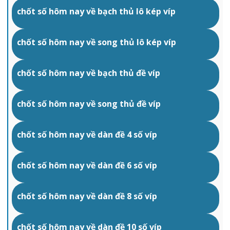
chốt số hôm nay về bạch thủ lô kép víp
chốt số hôm nay về song thủ lô kép víp
chốt số hôm nay về bạch thủ đề víp
chốt số hôm nay về song thủ đề víp
chốt số hôm nay về dàn đề 4 số víp
chốt số hôm nay về dàn đề 6 số víp
chốt số hôm nay về dàn đề 8 số víp
chốt số hôm nay về dàn đề 10 số víp