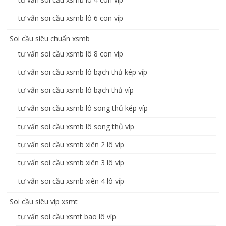
tư vấn soi cầu xsmb lô 6 con víp
Soi cầu siêu chuẩn xsmb
tư vấn soi cầu xsmb lô 8 con víp
tư vấn soi cầu xsmb lô bạch thủ kép víp
tư vấn soi cầu xsmb lô bạch thủ víp
tư vấn soi cầu xsmb lô song thủ kép víp
tư vấn soi cầu xsmb lô song thủ víp
tư vấn soi cầu xsmb xiên 2 lô víp
tư vấn soi cầu xsmb xiên 3 lô víp
tư vấn soi cầu xsmb xiên 4 lô víp
Soi cầu siêu vip xsmt
tư vấn soi cầu xsmt bao lô víp