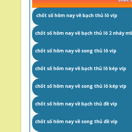
BIỆT VÍP
XỔ SỐ MEGA 6/45
chốt số hôm nay về bạch thủ lô víp
TƯ VẤN SOI CẦU XSMN GIẢI
XỔ SỐ VIETLOTT
TÁM VÍP
chốt số hôm nay về bạch thủ lô 2 nháy mb
THỐNG KÊ
TƯ VẤN SOI CẦU XSMN LÔ 3 SỐ
GIẢI ĐẶC BIỆT VÍP
chốt số hôm nay về song thủ lô víp
TƯ VẤN SOI CẦU XSMN SỚ ĐẦU
ĐUÔI GIẢI 8 VÍP
chốt số hôm nay về bạch thủ lô kép víp
TƯ VẤN SOI CẦU XSMN ĐẦU
ĐUÔI ĐẶC BIỆT
chốt số hôm nay về song thủ lô kép víp
TƯ VẤN SOI CẦU XSMN SONG
THỦ LÔ VÍP
chốt số hôm nay về bạch thủ đề víp
TƯ VẤN SOI CẦU XSMN XÍU
CHỦ VÍP
chốt số hôm nay về song thủ đề víp