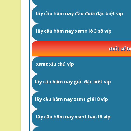
lấy cầu hôm nay đầu đuôi đặc biệt víp
lấy cầu hôm nay xsmn lô 3 số víp
chốt số 
xsmt xỉu chủ víp
lấy cầu hôm nay giải đặc biệt víp
lấy cầu hôm nay xsmt giải 8 víp
lấy cầu hôm nay xsmt bao lô víp