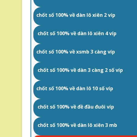
chốt số 100% về dàn lô xiên 2 víp
chốt số 100% về dàn lô xiên 4 víp
chốt số 100% về xsmb 3 càng víp
chốt số 100% về dàn 3 càng 2 số víp
chốt số 100% về dàn lô 10 số víp
chốt số 100% về đề đầu đuôi víp
chốt số 100% về dàn lô xiên 3 mb