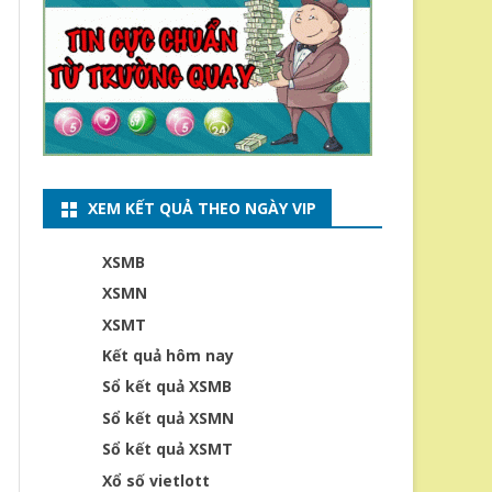
B LÔ
TƯ VẤN SOI CẦU XSMT GIẢI
SMB
TÁM VÍP
B LÔ
TƯ VẤN SOI CẦU XSMT LÔ 3 SỐ
GIẢI ĐẶC BIỆT VÍP
 XIÊN 2
TƯ VẤN SOI CẦU XSMT SỚ ĐẦU
ĐUÔI GIẢI 8 VÍP
XEM KẾT QUẢ THEO NGÀY VIP
 XIÊN 3
TƯ VẤN SOI CẦU XSMT SỚ ĐẦU
ĐUÔI GIẢI ĐẶC BIỆT VÍP
XSMB
XSMN
 XIÊN 4
TƯ VẤN SOI CẦU XSMT SONG
XSMT
THỦ LÔ VÍP
Kết quả hôm nay
TƯ VẤN SOI CẦU XSMT XÍU
Sổ kết quả XSMB
CHỦ
Sổ kết quả XSMN
Sổ kết quả XSMT
Xổ số vietlott