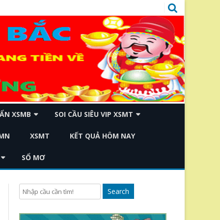
UẨN XSMB
SOI CẦU SIÊU VIP XSMT
B LÔ 8
MN
XSMT
TƯ VẤN SOI CẦU XSMT BAO LÔ
KẾT QUẢ HÔM NAY
VÍP
SỔ MƠ
B LÔ
TƯ VẤN SOI CẦU XSMT CẶP XÍU
ETLOTT
CHỦ VÍP
Search
B LÔ
SMT
TƯ VẤN SOI CẦU XSMT ĐẶC
BIỆT VÍP
SMN