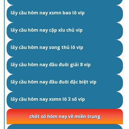
lấy cầu hôm nay xsmn bao lô víp
lấy cầu hôm nay cặp xỉu chủ víp
lấy cầu hôm nay song thủ lô víp
lấy cầu hôm nay đầu đuôi giải 8 víp
lấy cầu hôm nay đầu đuôi đặc biệt víp
lấy cầu hôm nay xsmn lô 3 số víp
chốt số hôm nay về miền trung