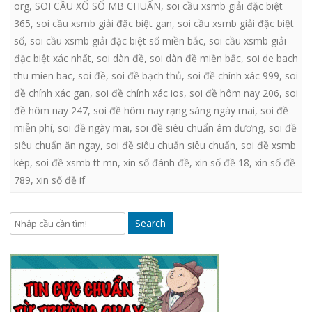
org
,
SOI CẦU XỔ SỐ MB CHUẨN
,
soi cầu xsmb giải đặc biệt
365
,
soi cầu xsmb giải đặc biệt gan
,
soi cầu xsmb giải đặc biệt
số
,
soi cầu xsmb giải đặc biệt số miền bắc
,
soi cầu xsmb giải
đặc biệt xác nhất
,
soi dàn đề
,
soi dàn đề miền bắc
,
soi de bach
thu mien bac
,
soi đề
,
soi đề bạch thủ
,
soi đề chính xác 999
,
soi
đề chính xác gan
,
soi đề chính xác ios
,
soi đề hôm nay 206
,
soi
đề hôm nay 247
,
soi đề hôm nay rạng sáng ngày mai
,
soi đề
miễn phí
,
soi đề ngày mai
,
soi đề siêu chuẩn âm dương
,
soi đề
siêu chuẩn ăn ngay
,
soi đề siêu chuẩn siêu chuẩn
,
soi đề xsmb
kép
,
soi đề xsmb tt mn
,
xin số đánh đề
,
xin số đề 18
,
xin số đề
789
,
xin số đề if
Search