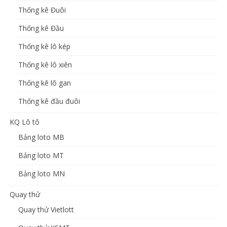
Thống kê Đuôi
Thống kê Đầu
Thống kê lô kép
Thống kê lô xiên
Thống kê lô gan
Thống kê đầu đuôi
KQ Lô tô
Bảng loto MB
Bảng loto MT
Bảng loto MN
Quay thử
Quay thử Vietlott