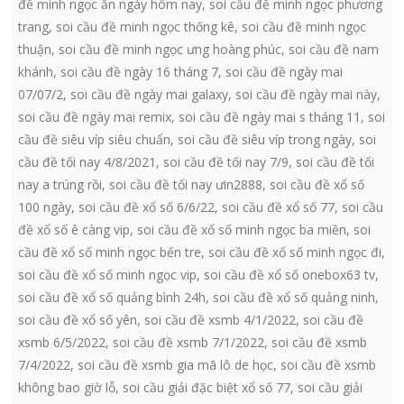
đề minh ngọc ăn ngày hôm nay
,
soi cầu đề minh ngọc phương
trang
,
soi cầu đề minh ngọc thống kê
,
soi cầu đề minh ngọc
thuận
,
soi cầu đề minh ngọc ưng hoàng phúc
,
soi cầu đề nam
khánh
,
soi cầu đề ngày 16 tháng 7
,
soi cầu đề ngày mai
07/07/2
,
soi cầu đề ngày mai galaxy
,
soi cầu đề ngày mai này
,
soi cầu đề ngày mai remix
,
soi cầu đề ngày mai s tháng 11
,
soi
cầu đề siêu víp siêu chuẩn
,
soi cầu đề siêu víp trong ngày
,
soi
cầu đề tối nay 4/8/2021
,
soi cầu đề tối nay 7/9
,
soi cầu đề tối
nay a trúng rồi
,
soi cầu đề tối nay ưin2888
,
soi cầu đề xổ số
100 ngày
,
soi cầu đề xổ số 6/6/22
,
soi cầu đề xổ số 77
,
soi cầu
đề xổ số ê càng vip
,
soi cầu đề xổ số minh ngọc ba miền
,
soi
cầu đề xổ số minh ngọc bến tre
,
soi cầu đề xổ số minh ngọc đi
,
soi cầu đề xổ số minh ngọc vip
,
soi cầu đề xổ số onebox63 tv
,
soi cầu đề xổ số quảng bình 24h
,
soi cầu đề xổ số quảng ninh
,
soi cầu đề xổ số yên
,
soi cầu đề xsmb 4/1/2022
,
soi cầu đề
xsmb 6/5/2022
,
soi cầu đề xsmb 7/1/2022
,
soi cầu đề xsmb
7/4/2022
,
soi cầu đề xsmb gia mã lô de học
,
soi cầu đề xsmb
không bao giờ lỗ
,
soi cầu giải đặc biệt xổ số 77
,
soi cầu giải