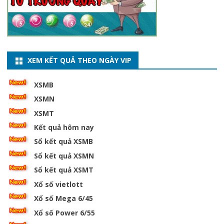
XEM KẾT QUẢ THEO NGÀY VIP
XSMB
XSMN
XSMT
Kết quả hôm nay
Sổ kết quả XSMB
Sổ kết quả XSMN
Sổ kết quả XSMT
Xổ số vietlott
Xổ số Mega 6/45
Xổ số Power 6/55