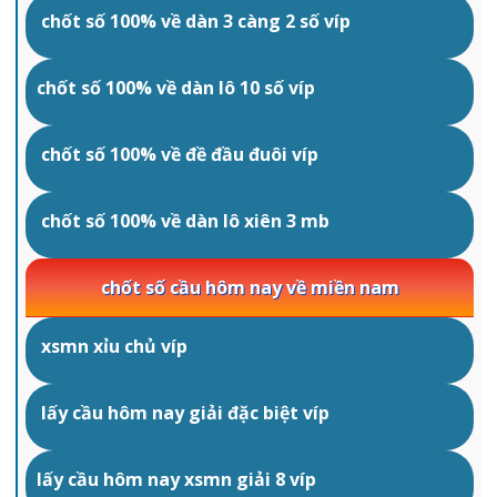
chốt số 100% về dàn 3 càng 2 số víp
chốt số 100% về dàn lô 10 số víp
chốt số 100% về đề đầu đuôi víp
chốt số 100% về dàn lô xiên 3 mb
chốt số cầu hôm nay về miền nam
xsmn xỉu chủ víp
lấy cầu hôm nay giải đặc biệt víp
lấy cầu hôm nay xsmn giải 8 víp