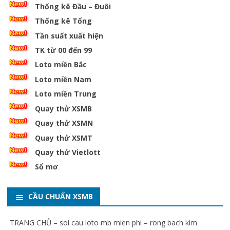
Thống kê Đầu – Đuôi
Thống kê Tổng
Tần suất xuất hiện
TK từ 00 đến 99
Loto miền Bắc
Loto miền Nam
Loto miền Trung
Quay thử XSMB
Quay thử XSMN
Quay thử XSMT
Quay thử Vietlott
Sổ mơ
CẦU CHUẨN XSMB
TRANG CHỦ – soi cau loto mb mien phi – rong bach kim