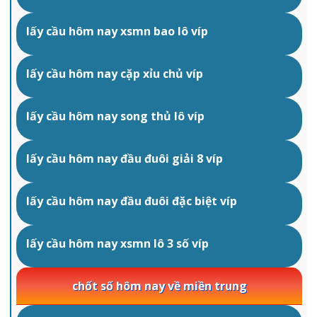
lấy cầu hôm nay xsmn bao lô víp
lấy cầu hôm nay cặp xỉu chủ víp
lấy cầu hôm nay song thủ lô víp
lấy cầu hôm nay đầu đuôi giải 8 víp
lấy cầu hôm nay đầu đuôi đặc biệt víp
lấy cầu hôm nay xsmn lô 3 số víp
chốt số hôm nay về miền trung