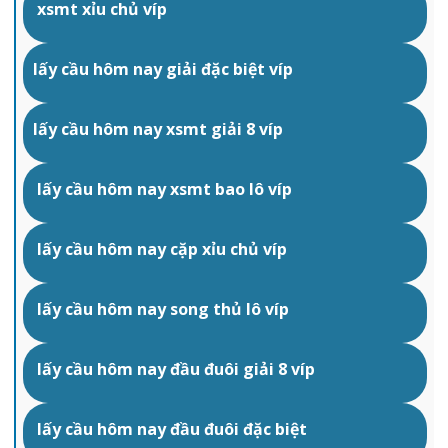
xsmt xỉu chủ víp
lấy cầu hôm nay giải đặc biệt víp
lấy cầu hôm nay xsmt giải 8 víp
lấy cầu hôm nay xsmt bao lô víp
lấy cầu hôm nay cặp xỉu chủ víp
lấy cầu hôm nay song thủ lô víp
lấy cầu hôm nay đầu đuôi giải 8 víp
lấy cầu hôm nay đầu đuôi đặc biệt