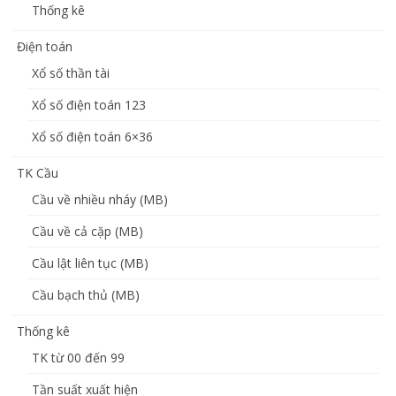
Thống kê
Điện toán
Xổ số thần tài
Xổ số điện toán 123
Xổ số điện toán 6×36
TK Cầu
Cầu về nhiều nháy (MB)
Cầu về cả cặp (MB)
Cầu lật liên tục (MB)
Cầu bạch thủ (MB)
Thống kê
TK từ 00 đến 99
Tần suất xuất hiện