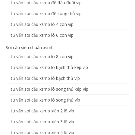
tư vấn soi cầu xsmb đề đầu đuôi víp
tư vấn soi cầu xsmb đề song thủ víp
tư vấn soi cầu xsmb lô 4 con víp
tư vấn soi cầu xsmb lô 6 con víp
Soi cầu siêu chuẩn xsmb
tư vấn soi cầu xsmb lô 8 con víp
tư vấn soi cầu xsmb lô bạch thủ kép víp
tư vấn soi cầu xsmb lô bạch thủ víp
tư vấn soi cầu xsmb lô song thủ kép víp
tư vấn soi cầu xsmb lô song thủ víp
tư vấn soi cầu xsmb xiên 2 lô víp
tư vấn soi cầu xsmb xiên 3 lô víp
tư vấn soi cầu xsmb xiên 4 lô víp