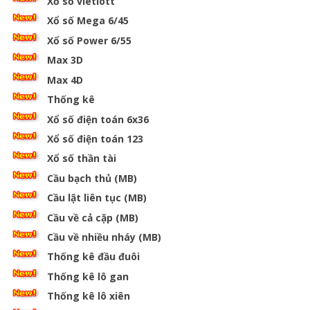
Xổ số vietlott
Xổ số Mega 6/45
Xổ số Power 6/55
Max 3D
Max 4D
Thống kê
Xổ số điện toán 6x36
Xổ số điện toán 123
Xổ số thần tài
Cầu bạch thủ (MB)
Cầu lật liên tục (MB)
Cầu về cả cặp (MB)
Cầu về nhiều nháy (MB)
Thống kê đầu đuôi
Thống kê lô gan
Thống kê lô xiên