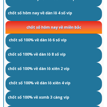
chốt số hôm nay về dàn lô 4 số víp
chốt số hôm nay về miền bắc
chốt số 100% về dàn lô 6 số víp
chốt số 100% về dàn lô 8 số víp
chốt số 100% về dàn lô xiên 2 víp
chốt số 100% về dàn lô xiên 4 víp
chốt số 100% về xsmb 3 càng víp