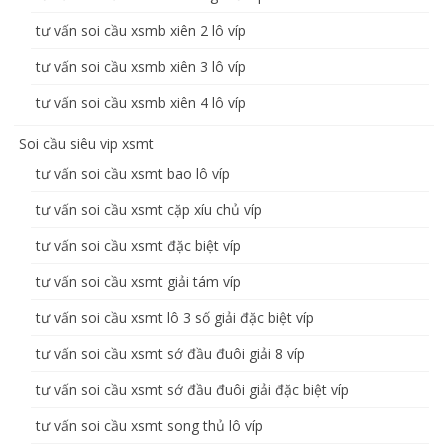
tư vấn soi cầu xsmb xiên 2 lô víp
tư vấn soi cầu xsmb xiên 3 lô víp
tư vấn soi cầu xsmb xiên 4 lô víp
Soi cầu siêu vip xsmt
tư vấn soi cầu xsmt bao lô víp
tư vấn soi cầu xsmt cặp xíu chủ víp
tư vấn soi cầu xsmt đặc biệt víp
tư vấn soi cầu xsmt giải tám víp
tư vấn soi cầu xsmt lô 3 số giải đặc biệt víp
tư vấn soi cầu xsmt sớ đầu đuôi giải 8 víp
tư vấn soi cầu xsmt sớ đầu đuôi giải đặc biệt víp
tư vấn soi cầu xsmt song thủ lô víp