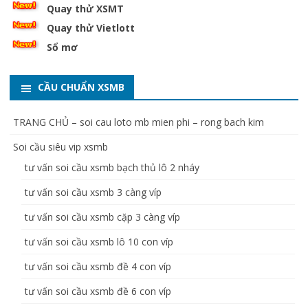
Quay thử XSMT
Quay thử Vietlott
Sổ mơ
CẦU CHUẨN XSMB
TRANG CHỦ – soi cau loto mb mien phi – rong bach kim
Soi cầu siêu vip xsmb
tư vấn soi cầu xsmb bạch thủ lô 2 nháy
tư vấn soi cầu xsmb 3 càng víp
tư vấn soi cầu xsmb cặp 3 càng víp
tư vấn soi cầu xsmb lô 10 con víp
tư vấn soi cầu xsmb đề 4 con víp
tư vấn soi cầu xsmb đề 6 con víp