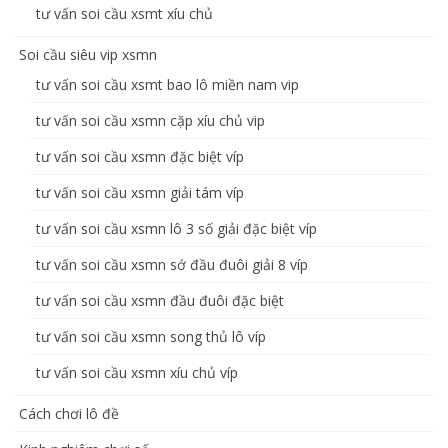
tư vấn soi cầu xsmt xíu chủ
Soi cầu siêu vip xsmn
tư vấn soi cầu xsmt bao lô miền nam vip
tư vấn soi cầu xsmn cặp xíu chủ vip
tư vấn soi cầu xsmn đặc biệt víp
tư vấn soi cầu xsmn giải tám víp
tư vấn soi cầu xsmn lô 3 số giải đặc biệt víp
tư vấn soi cầu xsmn sớ đầu đuôi giải 8 víp
tư vấn soi cầu xsmn đầu đuôi đặc biệt
tư vấn soi cầu xsmn song thủ lô víp
tư vấn soi cầu xsmn xíu chủ víp
Cách chơi lô đề