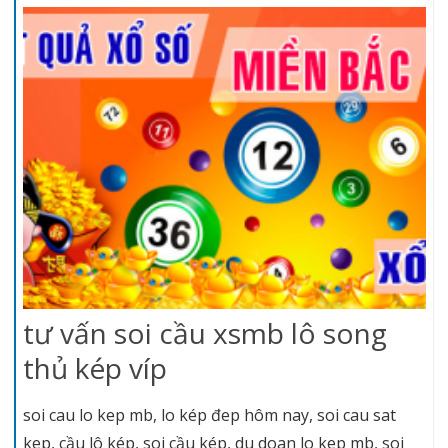
tư vấn soi cầu xsmb lô song
thủ kép víp
soi cau lo kep mb, lo kép đep hôm nay, soi cau sat
kep, cầu lô kép, soi cầu kép, du doan lo kep mb, soi