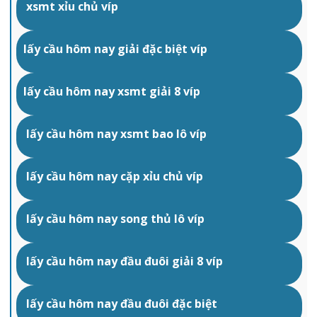
xsmt xỉu chủ víp
lấy cầu hôm nay giải đặc biệt víp
lấy cầu hôm nay xsmt giải 8 víp
lấy cầu hôm nay xsmt bao lô víp
lấy cầu hôm nay cặp xỉu chủ víp
lấy cầu hôm nay song thủ lô víp
lấy cầu hôm nay đầu đuôi giải 8 víp
lấy cầu hôm nay đầu đuôi đặc biệt