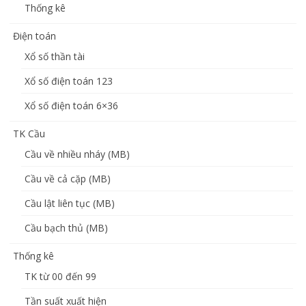
Thống kê
Điện toán
Xổ số thần tài
Xổ số điện toán 123
Xổ số điện toán 6×36
TK Cầu
Cầu về nhiều nháy (MB)
Cầu về cả cặp (MB)
Cầu lật liên tục (MB)
Cầu bạch thủ (MB)
Thống kê
TK từ 00 đến 99
Tần suất xuất hiện