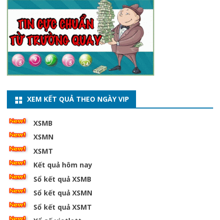
XEM KẾT QUẢ THEO NGÀY VIP
XSMB
XSMN
XSMT
Kết quả hôm nay
Sổ kết quả XSMB
Sổ kết quả XSMN
Sổ kết quả XSMT