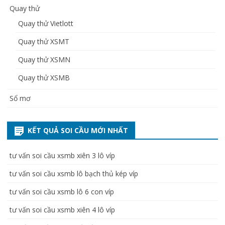
Quay thử
Quay thử Vietlott
Quay thử XSMT
Quay thử XSMN
Quay thử XSMB
Sổ mơ
KẾT QUẢ SOI CẦU MỚI NHẤT
tư vấn soi cầu xsmb xiên 3 lô víp
tư vấn soi cầu xsmb lô bạch thủ kép víp
tư vấn soi cầu xsmb lô 6 con víp
tư vấn soi cầu xsmb xiên 4 lô víp