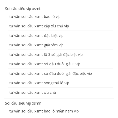
Soi cầu siêu vip xsmt
tư vấn soi cầu xsmt bao lô víp
tư vấn soi cầu xsmt cặp xíu chủ víp
tư vấn soi cầu xsmt đặc biệt víp
tư vấn soi cầu xsmt giải tám víp
tư vấn soi cầu xsmt lô 3 số giải đặc biệt víp
tư vấn soi cầu xsmt sớ đầu đuôi giải 8 víp
tư vấn soi cầu xsmt sớ đầu đuôi giải đặc biệt víp
tư vấn soi cầu xsmt song thủ lô víp
tư vấn soi cầu xsmt xíu chủ
Soi cầu siêu vip xsmn
tư vấn soi cầu xsmt bao lô miền nam vip