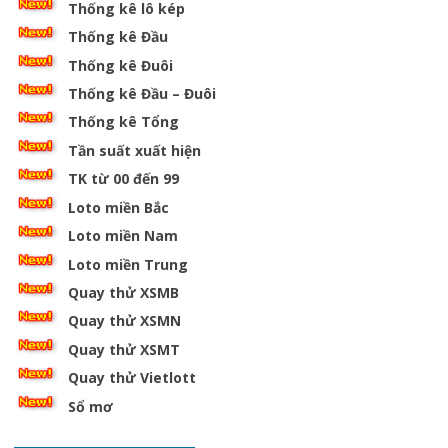
Thống kê lô kép
Thống kê Đầu
Thống kê Đuôi
Thống kê Đầu – Đuôi
Thống kê Tổng
Tần suất xuất hiện
TK từ 00 đến 99
Loto miền Bắc
Loto miền Nam
Loto miền Trung
Quay thử XSMB
Quay thử XSMN
Quay thử XSMT
Quay thử Vietlott
Sổ mơ