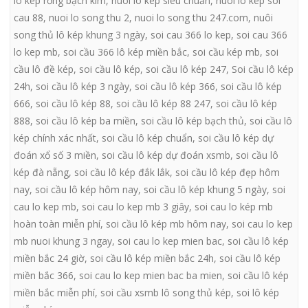
lô kép rồng bạch kim
,
nuôi lô kép siêu chuẩn
,
nuoi lo kep soi
cau 88
,
nuoi lo song thu 2
,
nuoi lo song thu 247.com
,
nuôi
song thủ lô kép khung 3 ngày
,
soi cau 366 lo kep
,
soi cau 366
lo kep mb
,
soi cầu 366 lô kép miền bắc
,
soi cầu kép mb
,
soi
cầu lô đề kép
,
soi cầu lô kép
,
soi cầu lô kép 247
,
Soi cầu lô kép
24h
,
soi cầu lô kép 3 ngày
,
soi cầu lô kép 366
,
soi cầu lô kép
666
,
soi cầu lô kép 88
,
soi cầu lô kép 88 247
,
soi cầu lô kép
888
,
soi cầu lô kép ba miền
,
soi cầu lô kép bạch thủ
,
soi cầu lô
kép chính xác nhất
,
soi cầu lô kép chuẩn
,
soi cầu lô kép dự
đoán xổ số 3 miền
,
soi cầu lô kép dự đoán xsmb
,
soi cầu lô
kép đà nẵng
,
soi cầu lô kép đắk lắk
,
soi cầu lô kép đẹp hôm
nay
,
soi cầu lô kép hôm nay
,
soi cầu lô kép khung 5 ngày
,
soi
cau lo kep mb
,
soi cau lo kep mb 3 giây
,
soi cau lo kép mb
hoàn toàn miễn phí
,
soi cầu lô kép mb hôm nay
,
soi cau lo kep
mb nuoi khung 3 ngay
,
soi cau lo kep mien bac
,
soi cầu lô kép
miền bắc 24 giờ
,
soi cầu lô kép miền bắc 24h
,
soi cầu lô kép
miền bắc 366
,
soi cau lo kep mien bac ba mien
,
soi cầu lô kép
miền bắc miễn phí
,
soi cầu xsmb lô song thủ kép
,
soi lô kép