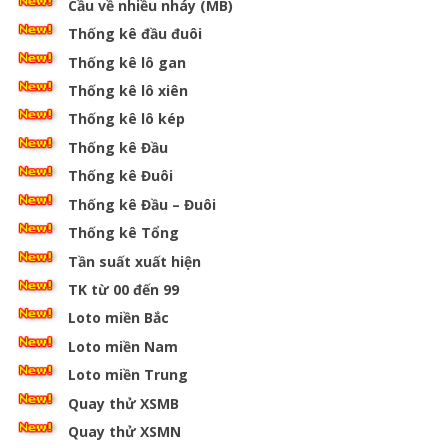
Cầu về nhiều nháy (MB)
Thống kê đầu đuôi
Thống kê lô gan
Thống kê lô xiên
Thống kê lô kép
Thống kê Đầu
Thống kê Đuôi
Thống kê Đầu – Đuôi
Thống kê Tổng
Tần suất xuất hiện
TK từ 00 đến 99
Loto miền Bắc
Loto miền Nam
Loto miền Trung
Quay thử XSMB
Quay thử XSMN