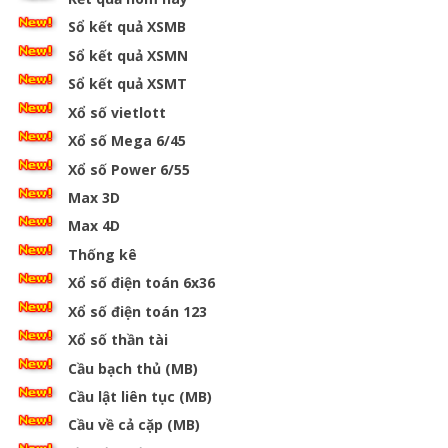
Sổ kết quả XSMB
Sổ kết quả XSMN
Sổ kết quả XSMT
Xổ số vietlott
Xổ số Mega 6/45
Xổ số Power 6/55
Max 3D
Max 4D
Thống kê
Xổ số điện toán 6x36
Xổ số điện toán 123
Xổ số thần tài
Cầu bạch thủ (MB)
Cầu lật liên tục (MB)
Cầu về cả cặp (MB)