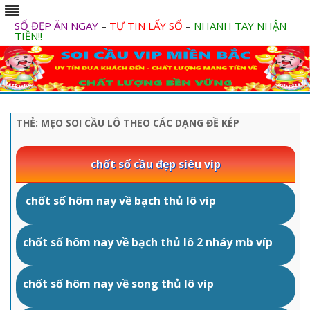
SỐ ĐẸP ĂN NGAY
–
TỰ TIN LẤY SỐ
–
NHANH TAY NHẬN
TIỀN!!
Skip
to
content
THẺ:
MẸO SOI CẦU LÔ THEO CÁC DẠNG ĐỀ KÉP
chốt số cầu đẹp siêu vip
chốt số hôm nay về bạch thủ lô víp
chốt số hôm nay về bạch thủ lô 2 nháy mb víp
chốt số hôm nay về song thủ lô víp