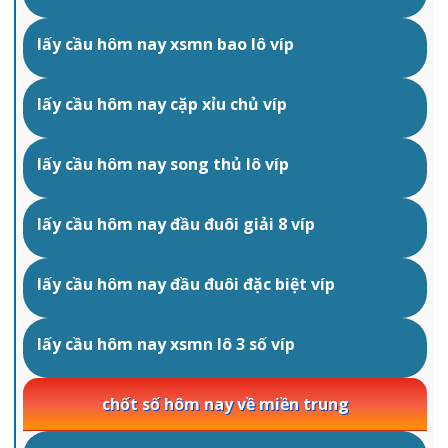
lấy cầu hôm nay xsmn bao lô víp
lấy cầu hôm nay cặp xỉu chủ víp
lấy cầu hôm nay song thủ lô víp
lấy cầu hôm nay đầu đuôi giải 8 víp
lấy cầu hôm nay đầu đuôi đặc biệt víp
lấy cầu hôm nay xsmn lô 3 số víp
chốt số hôm nay về miền trung