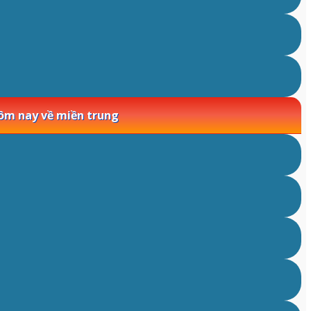
hôm nay về miền trung