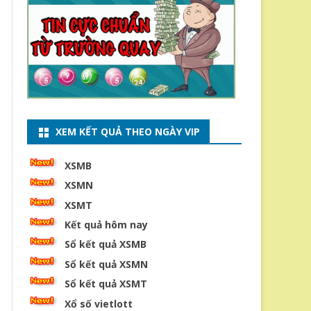
B LÔ
TƯ VẤN SOI CẦU XSMT GIẢI
SMB
TÁM VÍP
B LÔ
TƯ VẤN SOI CẦU XSMT LÔ 3 SỐ
GIẢI ĐẶC BIỆT VÍP
 XIÊN 2
TƯ VẤN SOI CẦU XSMT SỚ ĐẦU
ĐUÔI GIẢI 8 VÍP
XEM KẾT QUẢ THEO NGÀY VIP
 XIÊN 3
TƯ VẤN SOI CẦU XSMT SỚ ĐẦU
ĐUÔI GIẢI ĐẶC BIỆT VÍP
XSMB
XSMN
 XIÊN 4
TƯ VẤN SOI CẦU XSMT SONG
XSMT
THỦ LÔ VÍP
Kết quả hôm nay
TƯ VẤN SOI CẦU XSMT XÍU
Sổ kết quả XSMB
CHỦ
Sổ kết quả XSMN
Sổ kết quả XSMT
Xổ số vietlott