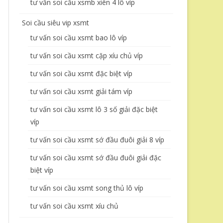
tư vấn soi cầu xsmb xiên 4 lô víp
Soi cầu siêu vip xsmt
tư vấn soi cầu xsmt bao lô víp
tư vấn soi cầu xsmt cặp xíu chủ víp
tư vấn soi cầu xsmt đặc biệt víp
tư vấn soi cầu xsmt giải tám víp
tư vấn soi cầu xsmt lô 3 số giải đặc biệt
víp
tư vấn soi cầu xsmt sớ đầu đuôi giải 8 víp
tư vấn soi cầu xsmt sớ đầu đuôi giải đặc
biệt víp
tư vấn soi cầu xsmt song thủ lô víp
tư vấn soi cầu xsmt xíu chủ