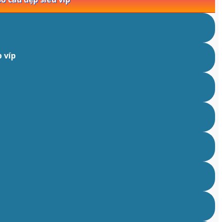
TƯ VẤN SOI CẦU XSMB LÔ 10
TƯ VẤN SOI CẦU XSM
CẦU BẠCH THỦ (MB)
THỐNG KÊ ĐẦU – ĐUÔI
QUAY THỬ X
CON VÍP
SONG THỦ KÉP VÍP
THỐNG KÊ ĐUÔI
TƯ VẤN SOI CẦU XSMB ĐỀ 4
TƯ VẤN SOI CẦU XSM
CON VÍP
SONG THỦ VÍP
 víp
THỐNG KÊ ĐẦU
TƯ VẤN SOI CẦU XSMB ĐỀ 6
TƯ VẤN SOI CẦU XSMB
THỐNG KÊ LÔ KÉP
CON VÍP
LÔ VÍP
THỐNG KÊ LÔ XIÊN
TƯ VẤN SOI CẦU XSMB ĐỀ 8
TƯ VẤN SOI CẦU XSMB
CON VÍP
THỐNG KÊ LÔ GAN
LÔ VÍP
TƯ VẤN SOI CẦU XSMB ĐỀ 10
THỐNG KÊ ĐẦU ĐUÔI
TƯ VẤN SOI CẦU XSMB
CON VÍP
LÔ VÍP
TƯ VẤN SOI CẦU XSMB ĐỀ
BẠCH THỦ VÍP
TƯ VẤN SOI CẦU XSMB ĐỀ ĐẦU
ĐUÔI VÍP