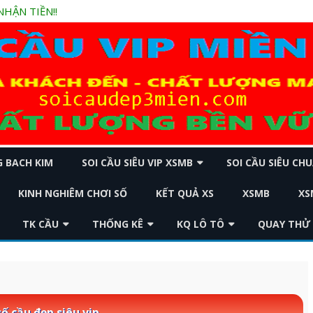
HẬN TIỀN!!
Skip
G BACH KIM
SOI CẦU SIÊU VIP XSMB
SOI CẦU SIÊU CH
to
content
KINH NGHIÊM CHƠI SỐ
TƯ VẤN SOI CẦU XSMB BẠCH
KẾT QUẢ XS
TƯ VẤN SOI CẦU XSM
XSMB
XS
THỦ LÔ 2 NHÁY
CON VÍP
TK CẦU
THỐNG KÊ
KQ LÔ TÔ
QUAY THỬ
TƯ VẤN SOI CẦU XSMB 3 CÀNG
TƯ VẤN SOI CẦU XSM
CẦU VỀ NHIỀU NHÁY (MB)
VÍP
TK TỪ 00 ĐẾN 99
BẢNG LOTO MB
BẠCH THỦ KÉP VÍP
QUAY THỬ VI
N 123
CẦU VỀ CẢ CẶP (MB)
TƯ VẤN SOI CẦU XSMB CẶP 3
TẦN SUẤT XUẤT HIỆN
BẢNG LOTO MT
TƯ VẤN SOI CẦU XSM
QUAY THỬ X
CÀNG VÍP
BẠCH THỦ VÍP
N 6×36
CẦU LẬT LIÊN TỤC (MB)
THỐNG KÊ TỔNG
BẢNG LOTO MN
QUAY THỬ X
số cầu đẹp siêu vip