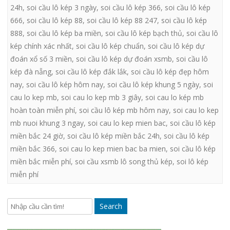
24h
,
soi cầu lô kép 3 ngày
,
soi cầu lô kép 366
,
soi cầu lô kép
666
,
soi cầu lô kép 88
,
soi cầu lô kép 88 247
,
soi cầu lô kép
888
,
soi cầu lô kép ba miền
,
soi cầu lô kép bạch thủ
,
soi cầu lô
kép chính xác nhất
,
soi cầu lô kép chuẩn
,
soi cầu lô kép dự
đoán xổ số 3 miền
,
soi cầu lô kép dự đoán xsmb
,
soi cầu lô
kép đà nẵng
,
soi cầu lô kép đắk lắk
,
soi cầu lô kép đẹp hôm
nay
,
soi cầu lô kép hôm nay
,
soi cầu lô kép khung 5 ngày
,
soi
cau lo kep mb
,
soi cau lo kep mb 3 giây
,
soi cau lo kép mb
hoàn toàn miễn phí
,
soi cầu lô kép mb hôm nay
,
soi cau lo kep
mb nuoi khung 3 ngay
,
soi cau lo kep mien bac
,
soi cầu lô kép
miền bắc 24 giờ
,
soi cầu lô kép miền bắc 24h
,
soi cầu lô kép
miền bắc 366
,
soi cau lo kep mien bac ba mien
,
soi cầu lô kép
miền bắc miễn phí
,
soi cầu xsmb lô song thủ kép
,
soi lô kép
miễn phí
Search