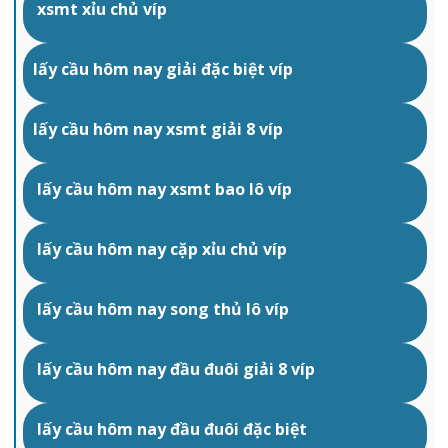
xsmt xỉu chủ víp
lấy cầu hôm nay giải đặc biệt víp
lấy cầu hôm nay xsmt giải 8 víp
lấy cầu hôm nay xsmt bao lô víp
lấy cầu hôm nay cặp xỉu chủ víp
lấy cầu hôm nay song thủ lô víp
lấy cầu hôm nay đầu đuôi giải 8 víp
lấy cầu hôm nay đầu đuôi đặc biệt