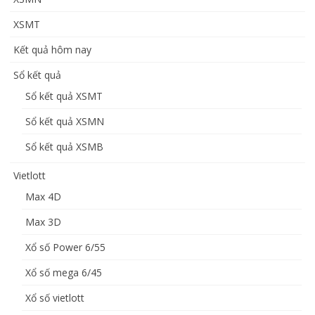
XSMT
Kết quả hôm nay
Sổ kết quả
Sổ kết quả XSMT
Sổ kết quả XSMN
Sổ kết quả XSMB
Vietlott
Max 4D
Max 3D
Xổ số Power 6/55
Xổ số mega 6/45
Xổ số vietlott