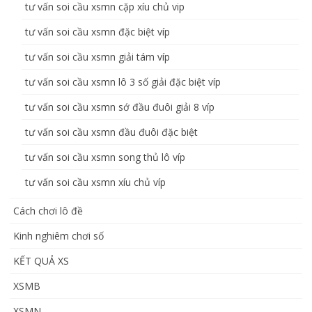
tư vấn soi cầu xsmn cặp xíu chủ vip
tư vấn soi cầu xsmn đặc biệt víp
tư vấn soi cầu xsmn giải tám víp
tư vấn soi cầu xsmn lô 3 số giải đặc biệt víp
tư vấn soi cầu xsmn sớ đầu đuôi giải 8 víp
tư vấn soi cầu xsmn đầu đuôi đặc biệt
tư vấn soi cầu xsmn song thủ lô víp
tư vấn soi cầu xsmn xíu chủ víp
Cách chơi lô đề
Kinh nghiêm chơi số
KẾT QUẢ XS
XSMB
XSMN