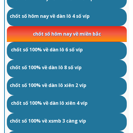
chốt số hôm nay về dàn lô 4 số víp
chốt số hôm nay về miền bắc
chốt số 100% về dàn lô 6 số víp
chốt số 100% về dàn lô 8 số víp
chốt số 100% về dàn lô xiên 2 víp
chốt số 100% về dàn lô xiên 4 víp
chốt số 100% về xsmb 3 càng víp