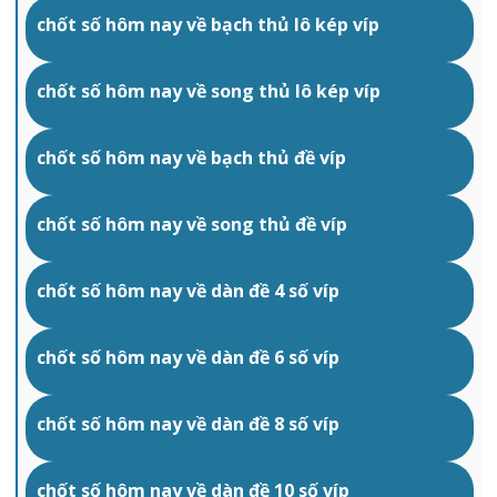
chốt số hôm nay về bạch thủ lô kép víp
chốt số hôm nay về song thủ lô kép víp
chốt số hôm nay về bạch thủ đề víp
chốt số hôm nay về song thủ đề víp
chốt số hôm nay về dàn đề 4 số víp
chốt số hôm nay về dàn đề 6 số víp
chốt số hôm nay về dàn đề 8 số víp
chốt số hôm nay về dàn đề 10 số víp