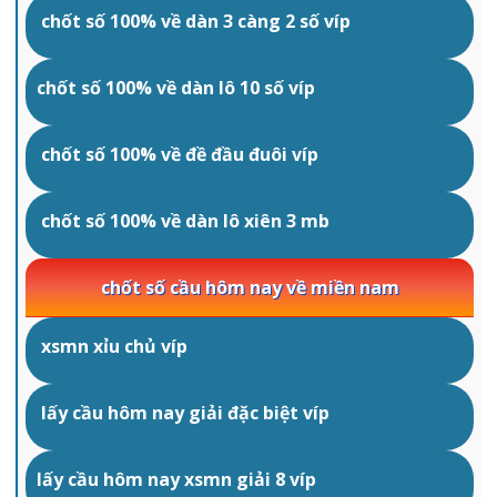
chốt số 100% về dàn 3 càng 2 số víp
chốt số 100% về dàn lô 10 số víp
chốt số 100% về đề đầu đuôi víp
chốt số 100% về dàn lô xiên 3 mb
chốt số cầu hôm nay về miền nam
xsmn xỉu chủ víp
lấy cầu hôm nay giải đặc biệt víp
lấy cầu hôm nay xsmn giải 8 víp