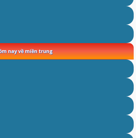
hôm nay về miền trung