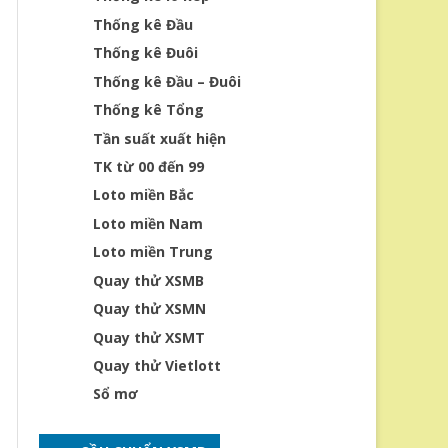
Thống kê Đầu
Thống kê Đuôi
Thống kê Đầu – Đuôi
Thống kê Tổng
Tần suất xuất hiện
TK từ 00 đến 99
Loto miền Bắc
Loto miền Nam
Loto miền Trung
Quay thử XSMB
Quay thử XSMN
Quay thử XSMT
Quay thử Vietlott
Sổ mơ