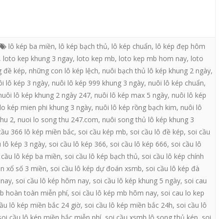
lô kép ba miền
,
lô kép bạch thủ
,
lô kép chuẩn
,
lô kép đẹp hôm
,
loto kep khung 3 ngay
,
loto kep mb
,
loto kep mb hom nay
,
loto
g đề kép
,
những con lô kép lệch
,
nuôi bạch thủ lô kép khung 2 ngày
,
i lô kép 3 ngày
,
nuôi lô kép 999 khung 3 ngày
,
nuôi lô kép chuẩn
,
nuôi lô kép khung 2 ngày 247
,
nuôi lô kép max 5 ngày
,
nuôi lô kép
 lo kép mien phi khung 3 ngày
,
nuôi lô kép rồng bạch kim
,
nuôi lô
thu 2
,
nuoi lo song thu 247.com
,
nuôi song thủ lô kép khung 3
cầu 366 lô kép miền bắc
,
soi cầu kép mb
,
soi cầu lô đề kép
,
soi cầu
u lô kép 3 ngày
,
soi cầu lô kép 366
,
soi cầu lô kép 666
,
soi cầu lô
 cầu lô kép ba miền
,
soi cầu lô kép bạch thủ
,
soi cầu lô kép chính
án xổ số 3 miền
,
soi cầu lô kép dự đoán xsmb
,
soi cầu lô kép đà
 nay
,
soi cầu lô kép hôm nay
,
soi cầu lô kép khung 5 ngày
,
soi cau
mb hoàn toàn miễn phí
,
soi cầu lô kép mb hôm nay
,
soi cau lo kep
cầu lô kép miền bắc 24 giờ
,
soi cầu lô kép miền bắc 24h
,
soi cầu lô
soi cầu lô kép miền bắc miễn phí
,
soi cầu xsmb lô song thủ kép
,
soi