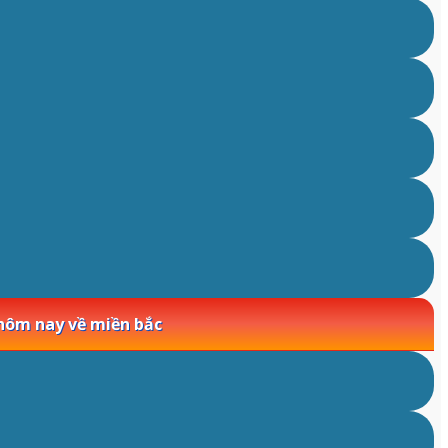
TƯ VẤN SOI CẦU XSMB ĐỀ
SONG THỦ VÍP
TƯ VẤN SOI CẦU XSMB LÔ 4
CON VÍP
TƯ VẤN SOI CẦU XSMB LÔ 6
CON VÍP
 hôm nay về miền bắc