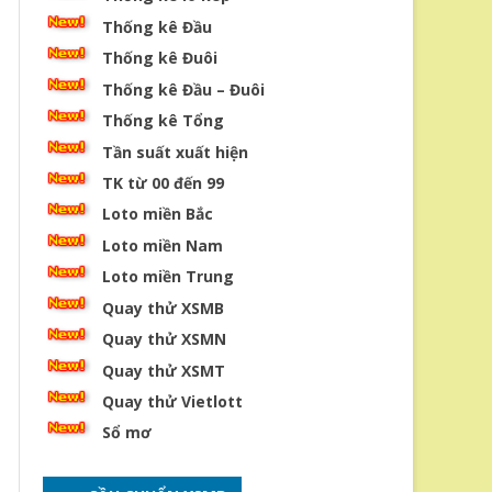
Thống kê Đầu
Thống kê Đuôi
Thống kê Đầu – Đuôi
Thống kê Tổng
Tần suất xuất hiện
TK từ 00 đến 99
Loto miền Bắc
Loto miền Nam
Loto miền Trung
Quay thử XSMB
Quay thử XSMN
Quay thử XSMT
Quay thử Vietlott
Sổ mơ