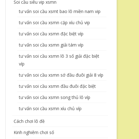
Soi cầu siêu vip xsmn
tư vấn soi cầu xsmt bao lô miền nam vip
tư vấn soi cầu xsmn cặp xíu chủ vip
tư vấn soi cầu xsmn đặc biệt víp
tư vấn soi cầu xsmn giải tám víp
tư vấn soi cầu xsmn lô 3 số giải đặc biệt
víp
tư vấn soi cầu xsmn sớ đầu đuôi giải 8 víp
tư vấn soi cầu xsmn đầu đuôi đặc biệt
tư vấn soi cầu xsmn song thủ lô víp
tư vấn soi cầu xsmn xíu chủ víp
Cách chơi lô đề
Kinh nghiêm chơi số