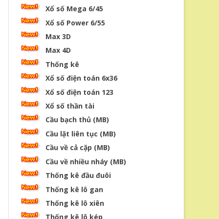
Xổ số Mega 6/45
Xổ số Power 6/55
Max 3D
Max 4D
Thống kê
Xổ số điện toán 6x36
Xổ số điện toán 123
Xổ số thần tài
Cầu bạch thủ (MB)
Cầu lật liên tục (MB)
Cầu về cả cặp (MB)
Cầu về nhiều nháy (MB)
Thống kê đầu đuôi
Thống kê lô gan
Thống kê lô xiên
Thống kê lô kép