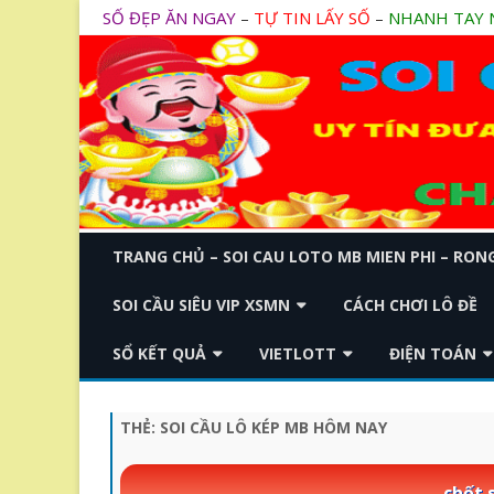
SỐ ĐẸP ĂN NGAY
–
TỰ TIN LẤY SỐ
–
NHANH TAY N
TRANG CHỦ – SOI CAU LOTO MB MIEN PHI – RON
SOI CẦU SIÊU VIP XSMN
CÁCH CHƠI LÔ ĐỀ
TƯ VẤN SOI CẦU XSMT BAO LÔ
SỔ KẾT QUẢ
VIETLOTT
ĐIỆN TOÁN
MIỀN NAM VIP
SỔ KẾT QUẢ XSMT
MAX 4D
XỔ SỐ THẦN TÀI
TƯ VẤN SOI CẦU XSMN CẶP XÍU
THẺ:
SOI CẦU LÔ KÉP MB HÔM NAY
SỔ KẾT QUẢ XSMN
MAX 3D
XỔ SỐ ĐIỆN TOÁ
CHỦ VIP
SỔ KẾT QUẢ XSMB
XỔ SỐ POWER 6/55
XỔ SỐ ĐIỆN TOÁ
chốt 
TƯ VẤN SOI CẦU XSMN ĐẶC