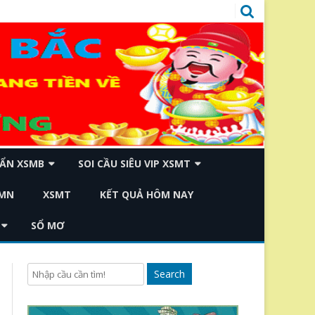
UẨN XSMB
SOI CẦU SIÊU VIP XSMT
B LÔ 8
MN
XSMT
TƯ VẤN SOI CẦU XSMT BAO LÔ
KẾT QUẢ HÔM NAY
VÍP
SỔ MƠ
B LÔ
TƯ VẤN SOI CẦU XSMT CẶP XÍU
ETLOTT
CHỦ VÍP
Search
B LÔ
SMT
TƯ VẤN SOI CẦU XSMT ĐẶC
BIỆT VÍP
SMN