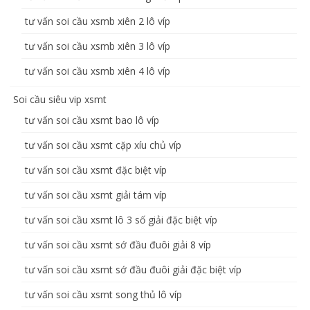
tư vấn soi cầu xsmb xiên 2 lô víp
tư vấn soi cầu xsmb xiên 3 lô víp
tư vấn soi cầu xsmb xiên 4 lô víp
Soi cầu siêu vip xsmt
tư vấn soi cầu xsmt bao lô víp
tư vấn soi cầu xsmt cặp xíu chủ víp
tư vấn soi cầu xsmt đặc biệt víp
tư vấn soi cầu xsmt giải tám víp
tư vấn soi cầu xsmt lô 3 số giải đặc biệt víp
tư vấn soi cầu xsmt sớ đầu đuôi giải 8 víp
tư vấn soi cầu xsmt sớ đầu đuôi giải đặc biệt víp
tư vấn soi cầu xsmt song thủ lô víp