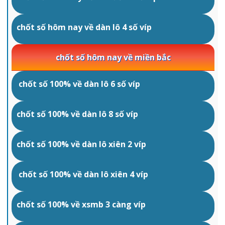
chốt số hôm nay về dàn lô 4 số víp
chốt số hôm nay về miền bắc
chốt số 100% về dàn lô 6 số víp
chốt số 100% về dàn lô 8 số víp
chốt số 100% về dàn lô xiên 2 víp
chốt số 100% về dàn lô xiên 4 víp
chốt số 100% về xsmb 3 càng víp