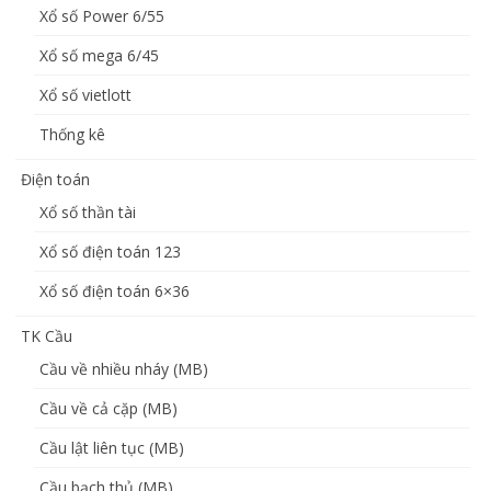
Xổ số Power 6/55
Xổ số mega 6/45
Xổ số vietlott
Thống kê
Điện toán
Xổ số thần tài
Xổ số điện toán 123
Xổ số điện toán 6×36
TK Cầu
Cầu về nhiều nháy (MB)
Cầu về cả cặp (MB)
Cầu lật liên tục (MB)
Cầu bạch thủ (MB)