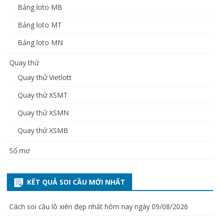
Bảng loto MB
Bảng loto MT
Bảng loto MN
Quay thử
Quay thử Vietlott
Quay thử XSMT
Quay thử XSMN
Quay thử XSMB
Sổ mơ
KẾT QUẢ SOI CẦU MỚI NHẤT
Cách soi cầu lô xiên đẹp nhất hôm nay ngày 09/08/2026