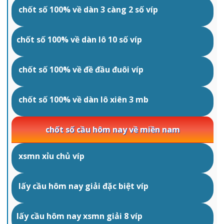
chốt số 100% về dàn 3 càng 2 số víp
chốt số 100% về dàn lô 10 số víp
chốt số 100% về đề đầu đuôi víp
chốt số 100% về dàn lô xiên 3 mb
chốt số cầu hôm nay về miền nam
xsmn xỉu chủ víp
lấy cầu hôm nay giải đặc biệt víp
lấy cầu hôm nay xsmn giải 8 víp