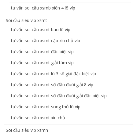
tư vấn soi cầu xsmb xiên 4 lô víp
Soi cầu siêu vip xsmt
tư vấn soi cầu xsmt bao lô víp
tư vấn soi cầu xsmt cặp xíu chủ víp
tư vấn soi cầu xsmt đặc biệt víp
tư vấn soi cầu xsmt giải tám víp
tư vấn soi cầu xsmt lô 3 số giải đặc biệt víp
tư vấn soi cầu xsmt sớ đầu đuôi giải 8 víp
tư vấn soi cầu xsmt sớ đầu đuôi giải đặc biệt víp
tư vấn soi cầu xsmt song thủ lô víp
tư vấn soi cầu xsmt xíu chủ
Soi cầu siêu vip xsmn