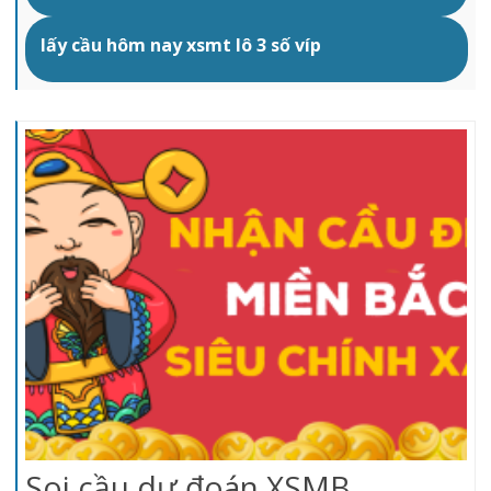
lấy cầu hôm nay xsmt lô 3 số víp
Soi cầu dự đoán XSMB