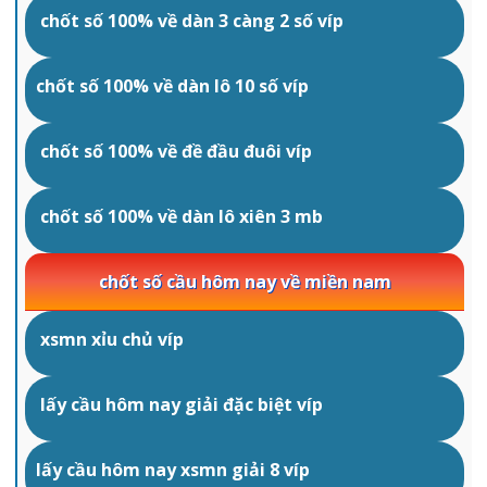
chốt số 100% về dàn 3 càng 2 số víp
chốt số 100% về dàn lô 10 số víp
chốt số 100% về đề đầu đuôi víp
chốt số 100% về dàn lô xiên 3 mb
chốt số cầu hôm nay về miền nam
xsmn xỉu chủ víp
lấy cầu hôm nay giải đặc biệt víp
lấy cầu hôm nay xsmn giải 8 víp