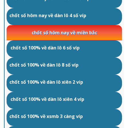
chốt số hôm nay về dàn lô 4 số víp
chốt số hôm nay về miền bắc
chốt số 100% về dàn lô 6 số víp
chốt số 100% về dàn lô 8 số víp
chốt số 100% về dàn lô xiên 2 víp
chốt số 100% về dàn lô xiên 4 víp
chốt số 100% về xsmb 3 càng víp