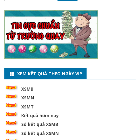
XEM KẾT QUẢ THEO NGÀY VIP
XSMB
XSMN
XSMT
Kết quả hôm nay
Sổ kết quả XSMB
Sổ kết quả XSMN