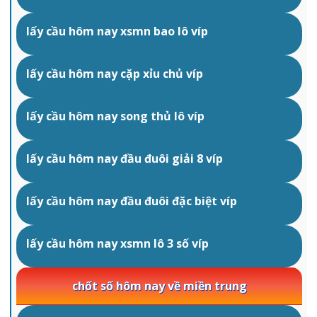
lấy cầu hôm nay xsmn bao lô víp
lấy cầu hôm nay cặp xỉu chủ víp
lấy cầu hôm nay song thủ lô víp
lấy cầu hôm nay đầu đuôi giải 8 víp
lấy cầu hôm nay đầu đuôi đặc biệt víp
lấy cầu hôm nay xsmn lô 3 số víp
chốt số hôm nay về miền trung