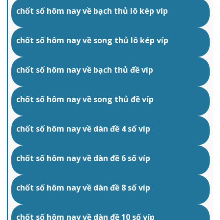
chốt số hôm nay về bạch thủ lô kép víp
chốt số hôm nay về song thủ lô kép víp
chốt số hôm nay về bạch thủ đề víp
chốt số hôm nay về song thủ đề víp
chốt số hôm nay về dàn đề 4 số víp
chốt số hôm nay về dàn đề 6 số víp
chốt số hôm nay về dàn đề 8 số víp
chốt số hôm nay về dàn đề 10 số víp