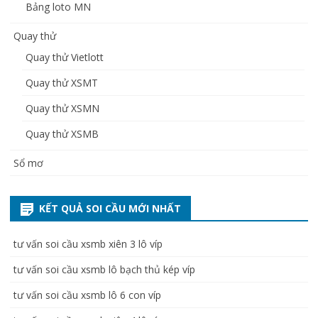
Bảng loto MN
Quay thử
Quay thử Vietlott
Quay thử XSMT
Quay thử XSMN
Quay thử XSMB
Sổ mơ
KẾT QUẢ SOI CẦU MỚI NHẤT
tư vấn soi cầu xsmb xiên 3 lô víp
tư vấn soi cầu xsmb lô bạch thủ kép víp
tư vấn soi cầu xsmb lô 6 con víp