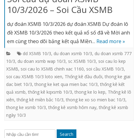
10/3/2026 – Soi Cầu XSMB
dự đoán XSMB 10/3/2026 dự đoán XSMB Dự đoán lô
đề XSMB 10/3/2026 theo kết quả xổ số đã về Mời anh
em cùng theo dõi bảng kết quả Miền…
Read more »
dd XSMB 10/3
,
du doan xsmb 10/3
,
du doan xsmb 777
10/3
,
du doan xsmb wap 10/3
,
sc XSMB 10/3
,
soi cau lo kep
XSMB
,
soi cau lo XSMB chinh xac 1160
,
soi cầu XSMB 10/3
,
soi cau XSMB 10/3 loto xien
,
Thống kê đầu đuôi
,
thong ke giai
dac biet 10/3
,
thong ke ket qua mien bac 10/3
,
thống kê kết
quả xsmb
,
thống kê kqxsmb 10/3
,
thong ke lo kep
,
Thống kê lô
xiên
,
thống kê miền bắc 10/3
,
thong ke xo so mien bac 10/3
,
thong ke xsmb 10/3
,
thống kê xsmb hôm nay
,
thống kê xsmb
ngày 10/3
Search