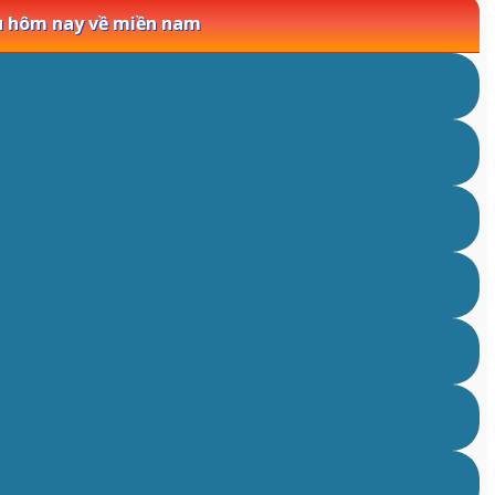
u hôm nay về miền nam