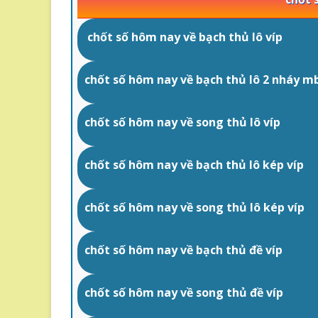
BIỆT VÍP
XỔ SỐ MEGA 6/45
chốt số hôm nay về bạch thủ lô víp
TƯ VẤN SOI CẦU XSMN GIẢI
XỔ SỐ VIETLOTT
TÁM VÍP
chốt số hôm nay về bạch thủ lô 2 nháy mb
THỐNG KÊ
TƯ VẤN SOI CẦU XSMN LÔ 3 SỐ
GIẢI ĐẶC BIỆT VÍP
chốt số hôm nay về song thủ lô víp
TƯ VẤN SOI CẦU XSMN SỚ ĐẦU
ĐUÔI GIẢI 8 VÍP
chốt số hôm nay về bạch thủ lô kép víp
TƯ VẤN SOI CẦU XSMN ĐẦU
ĐUÔI ĐẶC BIỆT
chốt số hôm nay về song thủ lô kép víp
TƯ VẤN SOI CẦU XSMN SONG
THỦ LÔ VÍP
chốt số hôm nay về bạch thủ đề víp
TƯ VẤN SOI CẦU XSMN XÍU
CHỦ VÍP
chốt số hôm nay về song thủ đề víp