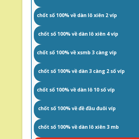
chốt số 100% về dàn lô xiên 2 víp
chốt số 100% về dàn lô xiên 4 víp
chốt số 100% về xsmb 3 càng víp
chốt số 100% về dàn 3 càng 2 số víp
chốt số 100% về dàn lô 10 số víp
chốt số 100% về đề đầu đuôi víp
chốt số 100% về dàn lô xiên 3 mb