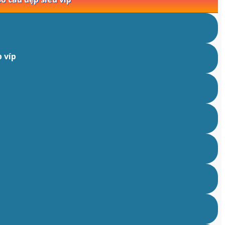
TƯ VẤN SOI CẦU XSMB LÔ 10
TƯ VẤN SOI CẦU XSM
CẦU BẠCH THỦ (MB)
THỐNG KÊ ĐẦU – ĐUÔI
QUAY THỬ X
CON VÍP
SONG THỦ KÉP VÍP
THỐNG KÊ ĐUÔI
TƯ VẤN SOI CẦU XSMB ĐỀ 4
TƯ VẤN SOI CẦU XSM
CON VÍP
SONG THỦ VÍP
 víp
THỐNG KÊ ĐẦU
TƯ VẤN SOI CẦU XSMB ĐỀ 6
TƯ VẤN SOI CẦU XSMB
THỐNG KÊ LÔ KÉP
CON VÍP
LÔ VÍP
THỐNG KÊ LÔ XIÊN
TƯ VẤN SOI CẦU XSMB ĐỀ 8
TƯ VẤN SOI CẦU XSMB
CON VÍP
THỐNG KÊ LÔ GAN
LÔ VÍP
TƯ VẤN SOI CẦU XSMB ĐỀ 10
THỐNG KÊ ĐẦU ĐUÔI
TƯ VẤN SOI CẦU XSMB
CON VÍP
LÔ VÍP
TƯ VẤN SOI CẦU XSMB ĐỀ
BẠCH THỦ VÍP
TƯ VẤN SOI CẦU XSMB ĐỀ ĐẦU
ĐUÔI VÍP