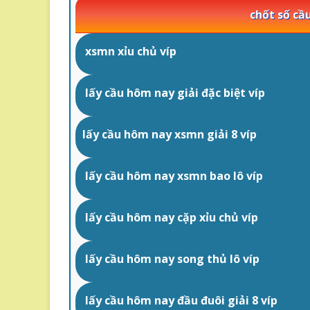
chốt số cầ
xsmn xỉu chủ víp
lấy cầu hôm nay giải đặc biệt víp
lấy cầu hôm nay xsmn giải 8 víp
lấy cầu hôm nay xsmn bao lô víp
lấy cầu hôm nay cặp xỉu chủ víp
lấy cầu hôm nay song thủ lô víp
lấy cầu hôm nay đầu đuôi giải 8 víp