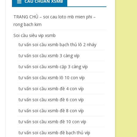
CẦU CHUẨN XSMB
TRANG CHỦ – soi cau loto mb mien phi –
rong bach kim
Soi cầu siêu vip xsmb
tư vấn soi cầu xsmb bạch thủ lô 2 nháy
tư vấn soi cầu xsmb 3 càng víp
tư vấn soi cầu xsmb cặp 3 càng víp
tư vấn soi cầu xsmb lô 10 con víp
tư vấn soi cầu xsmb đề 4 con víp
tư vấn soi cầu xsmb đề 6 con víp
tư vấn soi cầu xsmb đề 8 con víp
tư vấn soi cầu xsmb đề 10 con víp
tư vấn soi cầu xsmb đề bạch thủ víp