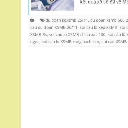
kết quả xổ số đã về M
du doan kqxsmb 26/11
,
du doan xsmb 666 2
cau du đoan XSMB 26/11
,
soi cau lo kep XSMB
,
soi 
XSMB 3s
,
soi cau lo XSMB chinh xac 100
,
soi cầu lô
ngoc
,
soi cau lo XSMB rong bach kim
,
soi cau XSMB 