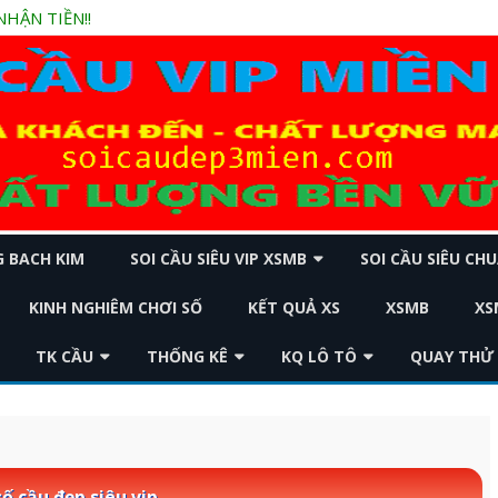
HẬN TIỀN!!
Skip
G BACH KIM
SOI CẦU SIÊU VIP XSMB
SOI CẦU SIÊU CH
to
content
KINH NGHIÊM CHƠI SỐ
TƯ VẤN SOI CẦU XSMB BẠCH
KẾT QUẢ XS
TƯ VẤN SOI CẦU XSM
XSMB
XS
THỦ LÔ 2 NHÁY
CON VÍP
TK CẦU
THỐNG KÊ
KQ LÔ TÔ
QUAY THỬ
TƯ VẤN SOI CẦU XSMB 3 CÀNG
TƯ VẤN SOI CẦU XSM
CẦU VỀ NHIỀU NHÁY (MB)
VÍP
TK TỪ 00 ĐẾN 99
BẢNG LOTO MB
BẠCH THỦ KÉP VÍP
QUAY THỬ VI
N 123
CẦU VỀ CẢ CẶP (MB)
TƯ VẤN SOI CẦU XSMB CẶP 3
TẦN SUẤT XUẤT HIỆN
BẢNG LOTO MT
TƯ VẤN SOI CẦU XSM
QUAY THỬ X
CÀNG VÍP
BẠCH THỦ VÍP
N 6×36
CẦU LẬT LIÊN TỤC (MB)
THỐNG KÊ TỔNG
BẢNG LOTO MN
QUAY THỬ X
số cầu đẹp siêu vip