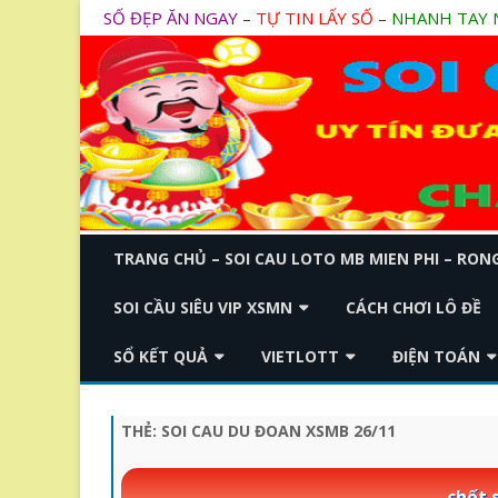
SỐ ĐẸP ĂN NGAY
–
TỰ TIN LẤY SỐ
–
NHANH TAY N
TRANG CHỦ – SOI CAU LOTO MB MIEN PHI – RON
SOI CẦU SIÊU VIP XSMN
CÁCH CHƠI LÔ ĐỀ
TƯ VẤN SOI CẦU XSMT BAO LÔ
SỔ KẾT QUẢ
VIETLOTT
ĐIỆN TOÁN
MIỀN NAM VIP
SỔ KẾT QUẢ XSMT
MAX 4D
XỔ SỐ THẦN TÀI
TƯ VẤN SOI CẦU XSMN CẶP XÍU
THẺ:
SOI CAU DU ĐOAN XSMB 26/11
SỔ KẾT QUẢ XSMN
MAX 3D
XỔ SỐ ĐIỆN TOÁ
CHỦ VIP
SỔ KẾT QUẢ XSMB
XỔ SỐ POWER 6/55
XỔ SỐ ĐIỆN TOÁ
chốt 
TƯ VẤN SOI CẦU XSMN ĐẶC