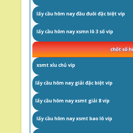
lấy cầu hôm nay đầu đuôi đặc biệt víp
lấy cầu hôm nay xsmn lô 3 số víp
chốt số 
xsmt xỉu chủ víp
lấy cầu hôm nay giải đặc biệt víp
lấy cầu hôm nay xsmt giải 8 víp
lấy cầu hôm nay xsmt bao lô víp