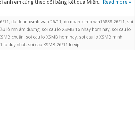
ời anh em cùng theo dõi bảng kết quả Miền…
Read more »
6/11
,
du doan xsmb wap 26/11
,
du doan xsmb win16888 26/11
,
soi
cầu lô mn âm dương
,
soi cau lo XSMB 16 nhay hom nay
,
soi cau lo
 XSMB chuẩn
,
soi cau lo XSMB hom nay
,
soi cau lo XSMB minh
1 lo duy nhat
,
soi cau XSMB 26/11 lo vip