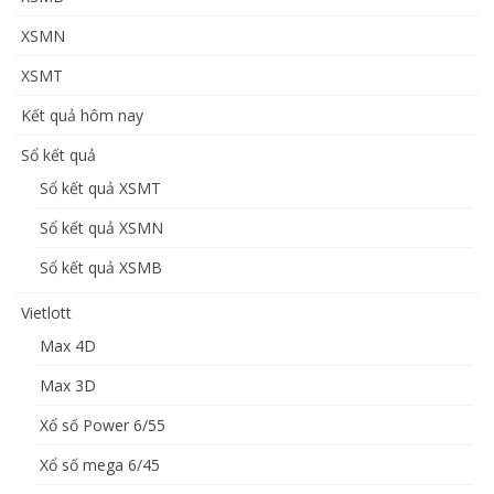
XSMN
XSMT
Kết quả hôm nay
Sổ kết quả
Sổ kết quả XSMT
Sổ kết quả XSMN
Sổ kết quả XSMB
Vietlott
Max 4D
Max 3D
Xổ số Power 6/55
Xổ số mega 6/45