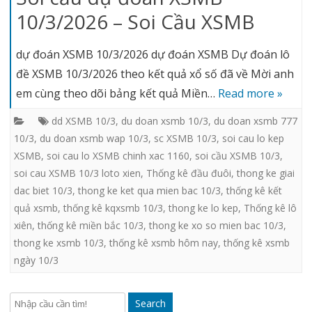
10/3/2026 – Soi Cầu XSMB
dự đoán XSMB 10/3/2026 dự đoán XSMB Dự đoán lô
đề XSMB 10/3/2026 theo kết quả xổ số đã về Mời anh
em cùng theo dõi bảng kết quả Miền…
Read more »
dd XSMB 10/3
,
du doan xsmb 10/3
,
du doan xsmb 777
10/3
,
du doan xsmb wap 10/3
,
sc XSMB 10/3
,
soi cau lo kep
XSMB
,
soi cau lo XSMB chinh xac 1160
,
soi cầu XSMB 10/3
,
soi cau XSMB 10/3 loto xien
,
Thống kê đầu đuôi
,
thong ke giai
dac biet 10/3
,
thong ke ket qua mien bac 10/3
,
thống kê kết
quả xsmb
,
thống kê kqxsmb 10/3
,
thong ke lo kep
,
Thống kê lô
xiên
,
thống kê miền bắc 10/3
,
thong ke xo so mien bac 10/3
,
thong ke xsmb 10/3
,
thống kê xsmb hôm nay
,
thống kê xsmb
ngày 10/3
Search