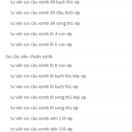
tư vấn soi cầu xsmb đề bạch thủ víp
tư vấn soi cầu xsmb đề đầu đuôi víp
tư vấn soi cầu xsmb đề song thủ víp
tư vấn soi cầu xsmb lô 4 con víp
tư vấn soi cầu xsmb lô 6 con víp
Soi cầu siêu chuẩn xsmb
tư vấn soi cầu xsmb lô 8 con víp
tư vấn soi cầu xsmb lô bạch thủ kép víp
tư vấn soi cầu xsmb lô bạch thủ víp
tư vấn soi cầu xsmb lô song thủ kép víp
tư vấn soi cầu xsmb lô song thủ víp
tư vấn soi cầu xsmb xiên 2 lô víp
tư vấn soi cầu xsmb xiên 3 lô víp