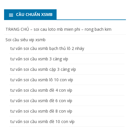
CẦU CHUẨN XSMB
TRANG CHỦ – soi cau loto mb mien phi – rong bach kim
Soi cầu siêu vip xsmb
tư vấn soi cầu xsmb bạch thủ lô 2 nháy
tư vấn soi cầu xsmb 3 càng víp
tư vấn soi cầu xsmb cặp 3 càng víp
tư vấn soi cầu xsmb lô 10 con víp
tư vấn soi cầu xsmb đề 4 con víp
tư vấn soi cầu xsmb đề 6 con víp
tư vấn soi cầu xsmb đề 8 con víp
tư vấn soi cầu xsmb đề 10 con víp