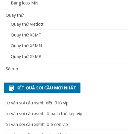
Bảng loto MN
Quay thử
Quay thử Vietlott
Quay thử XSMT
Quay thử XSMN
Quay thử XSMB
Sổ mơ
KẾT QUẢ SOI CẦU MỚI NHẤT
tư vấn soi cầu xsmb xiên 3 lô víp
tư vấn soi cầu xsmb lô bạch thủ kép víp
tư vấn soi cầu xsmb lô 6 con víp