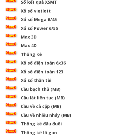
Sổ kết quả XSMT
Xổ số vietlott
Xổ số Mega 6/45
Xổ số Power 6/55
Max 3D
Max 4D
Thống kê
Xổ số điện toán 6x36
Xổ số điện toán 123
Xổ số thần tài
Cầu bạch thủ (MB)
Cầu lật liên tục (MB)
Cầu về cả cặp (MB)
Cầu về nhiều nháy (MB)
Thống kê đầu đuôi
Thống kê lô gan