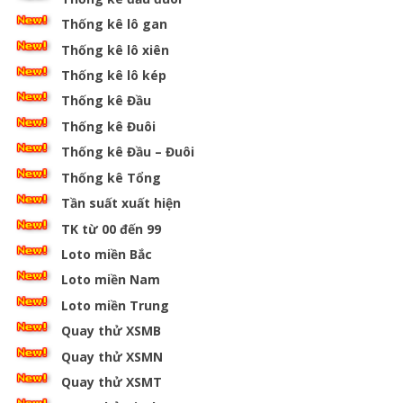
Thống kê lô gan
Thống kê lô xiên
Thống kê lô kép
Thống kê Đầu
Thống kê Đuôi
Thống kê Đầu – Đuôi
Thống kê Tổng
Tần suất xuất hiện
TK từ 00 đến 99
Loto miền Bắc
Loto miền Nam
Loto miền Trung
Quay thử XSMB
Quay thử XSMN
Quay thử XSMT