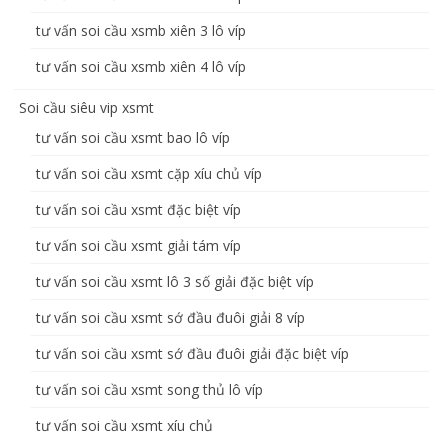
tư vấn soi cầu xsmb xiên 3 lô víp
tư vấn soi cầu xsmb xiên 4 lô víp
Soi cầu siêu vip xsmt
tư vấn soi cầu xsmt bao lô víp
tư vấn soi cầu xsmt cặp xíu chủ víp
tư vấn soi cầu xsmt đặc biệt víp
tư vấn soi cầu xsmt giải tám víp
tư vấn soi cầu xsmt lô 3 số giải đặc biệt víp
tư vấn soi cầu xsmt sớ đầu đuôi giải 8 víp
tư vấn soi cầu xsmt sớ đầu đuôi giải đặc biệt víp
tư vấn soi cầu xsmt song thủ lô víp
tư vấn soi cầu xsmt xíu chủ