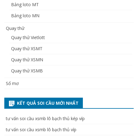
Bảng loto MT
Bảng loto MN
Quay thử
Quay thử Vietlott
Quay thử XSMT
Quay thử XSMN
Quay thử XSMB
Sổ mơ
KẾT QUẢ SOI CẦU MỚI NHẤT
tư vấn soi cầu xsmb lô bạch thủ kép víp
tư vấn soi cầu xsmb lô bạch thủ víp