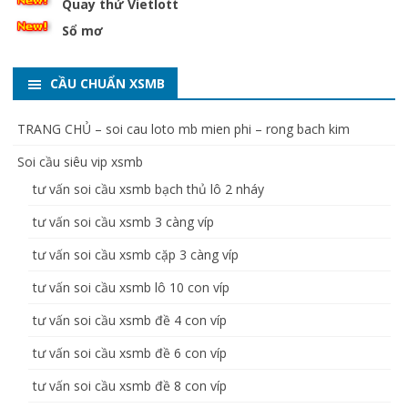
Quay thử Vietlott
Sổ mơ
CẦU CHUẨN XSMB
TRANG CHỦ – soi cau loto mb mien phi – rong bach kim
Soi cầu siêu vip xsmb
tư vấn soi cầu xsmb bạch thủ lô 2 nháy
tư vấn soi cầu xsmb 3 càng víp
tư vấn soi cầu xsmb cặp 3 càng víp
tư vấn soi cầu xsmb lô 10 con víp
tư vấn soi cầu xsmb đề 4 con víp
tư vấn soi cầu xsmb đề 6 con víp
tư vấn soi cầu xsmb đề 8 con víp