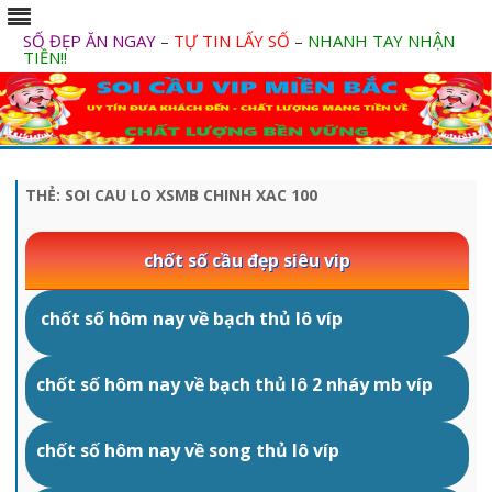
SỐ ĐẸP ĂN NGAY
–
TỰ TIN LẤY SỐ
–
NHANH TAY NHẬN
TIỀN!!
Skip
to
content
THẺ:
SOI CAU LO XSMB CHINH XAC 100
chốt số cầu đẹp siêu vip
chốt số hôm nay về bạch thủ lô víp
chốt số hôm nay về bạch thủ lô 2 nháy mb víp
chốt số hôm nay về song thủ lô víp