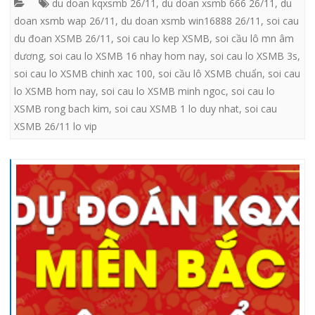
du doan kqxsmb 26/11
,
du doan xsmb 666 26/11
,
du
doan xsmb wap 26/11
,
du doan xsmb win16888 26/11
,
soi cau
du đoan XSMB 26/11
,
soi cau lo kep XSMB
,
soi cầu lô mn âm
dương
,
soi cau lo XSMB 16 nhay hom nay
,
soi cau lo XSMB 3s
,
soi cau lo XSMB chinh xac 100
,
soi cầu lô XSMB chuẩn
,
soi cau
lo XSMB hom nay
,
soi cau lo XSMB minh ngoc
,
soi cau lo
XSMB rong bach kim
,
soi cau XSMB 1 lo duy nhat
,
soi cau
XSMB 26/11 lo vip