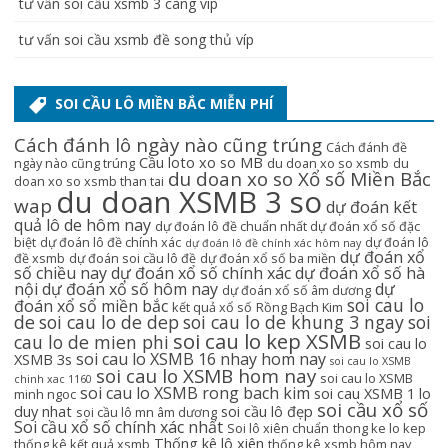
tư vấn soi cầu xsmb 3 càng víp
tư vấn soi cầu xsmb đề song thủ víp
SOI CẦU LÔ MIỀN BẮC MIỄN PHÍ
Cách đánh lô ngày nào cũng trúng
Cách đánh đề
Cầu loto xo so MB
ngày nào cũng trúng
du doan xo so xsmb
du
du doan xo so Xổ số Miền Bắc
doan xo so xsmb than tai
du doan XSMB 3 so
wap
dự đoán kết
quả lô de hôm nay
dự đoán lô đề chuẩn nhất dự đoán xổ số đặc
biệt
dự đoán lô đề chính xác
dự đoán lô
dự đoán lô đề chính xác hôm nay
dự đoán xổ
đề xsmb
dự đoán soi cầu lô đề
dự đoán xổ số ba miền
số chiều nay
dự đoán xổ số chính xác
dự đoán xổ số hà
nội
dự đoán xổ số hôm nay
dự
dự đoán xổ số âm dương
soi cau lo
đoán xổ sổ miền bắc
kết quả xổ số
Rồng Bạch Kim
de
soi cau lo de dep
soi cau lo de khung 3 ngay
soi
soi cau lo kep XSMB
cau lo de mien phi
soi cau lo
soi cau lo XSMB 16 nhay hom nay
XSMB 3s
soi cau lo XSMB
soi cau lo XSMB hom nay
soi cau lo XSMB
chinh xac 1160
soi cau lo XSMB rong bach kim
soi cau XSMB 1 lo
minh ngoc
soi cầu xổ số
duy nhat
soi cầu lô đẹp
soi cầu lô mn âm dương
Soi cầu xổ số chính xác nhất
Soi lô xiên chuẩn
thong ke lo kep
Thống kê lô xiên
thống kê kết quả xsmb
thống kê xsmb hôm nay