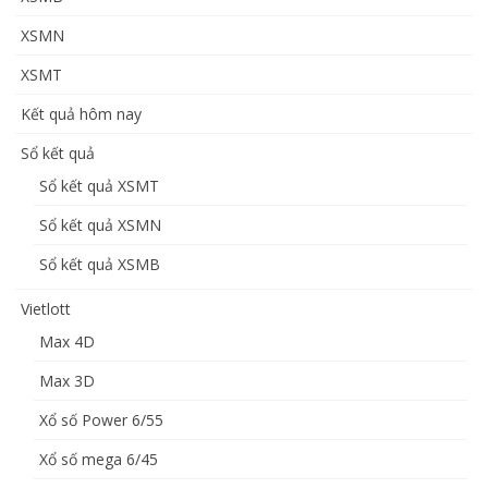
XSMN
XSMT
Kết quả hôm nay
Sổ kết quả
Sổ kết quả XSMT
Sổ kết quả XSMN
Sổ kết quả XSMB
Vietlott
Max 4D
Max 3D
Xổ số Power 6/55
Xổ số mega 6/45