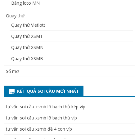
Bảng loto MN
Quay thử
Quay thử Vietlott
Quay thử XSMT
Quay thử XSMN
Quay thử XSMB
Sổ mơ
KẾT QUẢ SOI CẦU MỚI NHẤT
tư vấn soi cầu xsmb lô bạch thủ kép víp
tư vấn soi cầu xsmb lô bạch thủ víp
tư vấn soi cầu xsmb đề 4 con víp