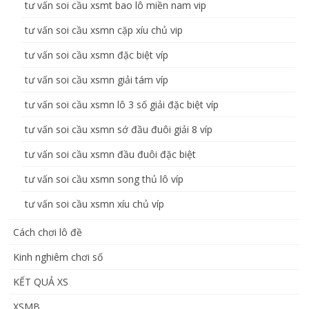
tư vấn soi cầu xsmt bao lô miền nam vip
tư vấn soi cầu xsmn cặp xíu chủ vip
tư vấn soi cầu xsmn đặc biệt víp
tư vấn soi cầu xsmn giải tám víp
tư vấn soi cầu xsmn lô 3 số giải đặc biệt víp
tư vấn soi cầu xsmn sớ đầu đuôi giải 8 víp
tư vấn soi cầu xsmn đầu đuôi đặc biệt
tư vấn soi cầu xsmn song thủ lô víp
tư vấn soi cầu xsmn xíu chủ víp
Cách chơi lô đề
Kinh nghiêm chơi số
KẾT QUẢ XS
XSMB