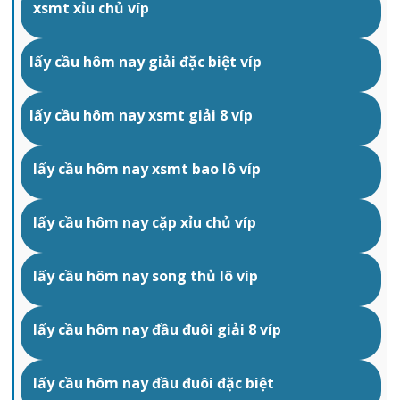
xsmt xỉu chủ víp
lấy cầu hôm nay giải đặc biệt víp
lấy cầu hôm nay xsmt giải 8 víp
lấy cầu hôm nay xsmt bao lô víp
lấy cầu hôm nay cặp xỉu chủ víp
lấy cầu hôm nay song thủ lô víp
lấy cầu hôm nay đầu đuôi giải 8 víp
lấy cầu hôm nay đầu đuôi đặc biệt