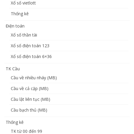
Xổ số vietlott
Thống kê
Điện toán
Xổ số thần tài
Xổ số điện toán 123
Xổ số điện toán 6×36
TK Cầu
Cầu về nhiều nháy (MB)
Cầu về cả cặp (MB)
Cầu lật liên tục (MB)
Cầu bạch thủ (MB)
Thống kê
TK từ 00 đến 99