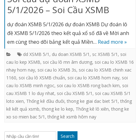
5/1/2026 – Soi Cầu XSMB
dự đoán XSMB 5/1/2026 dự đoán XSMB Dự đoán lô
đề XSMB 5/1/2026 theo kết quả xổ số đã về Mời anh
em cùng theo dõi bảng kết quả Miền…
Read more »
dd XSMB 5/1
,
du doan XSMB 5/1
,
sc XSMB 5/1
,
soi
cau lo kep XSMB
,
soi cầu lô mn âm dương
,
soi cau lo XSMB 16
nhay hom nay
,
soi cau lo XSMB 3s
,
soi cau lo XSMB chinh xac
1160
,
soi cầu lô XSMB chuẩn
,
soi cau lo XSMB hom nay
,
soi
cau lo XSMB minh ngoc
,
soi cau lo XSMB rong bach kim
,
soi
cau XSMB 1 lo duy nhat
,
soi cầu XSMB 5/1
,
soi cau XSMB 5/1
loto xien
,
Thống kê đầu đuôi
,
thong ke giai dac biet 5/1
,
thống
kê kết quả xsmb
,
thong ke lo kep
,
Thống kê lô xiên
,
thong ke
xo so mien bac 5/1
,
thống kê xsmb hôm nay
Search