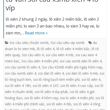
víp
lô xiên 2 khung 2 ngày, lô xiên 2 miền bắc, lô xiên 2
miền phí, lo xien 3 an bao nhieu, lo xien 3 hay ve, lo
xien mn,…
Read more »
Soi cầu siêu chuẩn xsmb
,
Soi cầu siêu vip xsmb
du
doan lo to xien mb
,
lô tô xiên 4
,
lô tô xiên 4 miền bắc
,
lô tô
xiên quay
,
Soi cầu xiên 4
,
soi cầu xiên 4 mb
,
soi cau xien 4
mien bac
,
Soi cầu xiên 4 miễn phí
,
soi cau xsmb dàn lô xiên 4
,
soi cầu xsmb lô xiên 4
,
Soi cầu XSMB miễn phí ngày hôm nay
,
soi cầu xsmb xiên 4
,
soi dàn lô xiên 4
,
soi dàn lô xiên 4 mb
,
soi
lô rồng bạch kim
,
soi lô rồng bạch kim miễn phí
,
soi lô xiên 4
,
soi lô xiên 4 18h
,
soi lô xiên 4 247
,
soi lô xiên 4 cao cấp
,
soi lô
xiên 4 chuẩn nhất
,
soi lô xiên 4 đại phát
,
soi lô xiên 4 giờ
hoàng đạo
,
soi lô xiên 4 hôm nay
,
soi lo xiên 4 miễn phí
,
soi lô
xiên 4 miễn phí chính xác
,
soi lô xiên 4 rbk
,
soi lô xiên 4 rồng