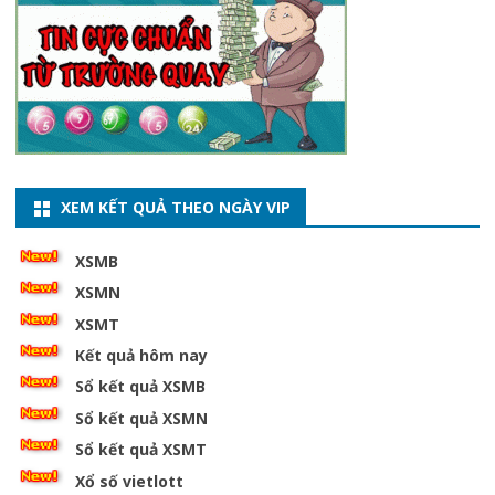
XEM KẾT QUẢ THEO NGÀY VIP
XSMB
XSMN
XSMT
Kết quả hôm nay
Sổ kết quả XSMB
Sổ kết quả XSMN
Sổ kết quả XSMT
Xổ số vietlott