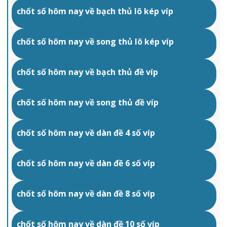
chốt số hôm nay về bạch thủ lô kép víp
chốt số hôm nay về song thủ lô kép víp
chốt số hôm nay về bạch thủ đề víp
chốt số hôm nay về song thủ đề víp
chốt số hôm nay về dàn đề 4 số víp
chốt số hôm nay về dàn đề 6 số víp
chốt số hôm nay về dàn đề 8 số víp
chốt số hôm nay về dàn đề 10 số víp