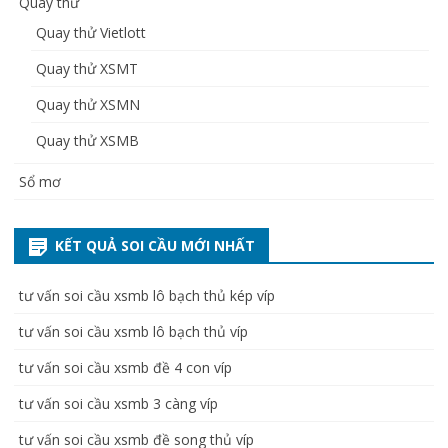
Quay thử
Quay thử Vietlott
Quay thử XSMT
Quay thử XSMN
Quay thử XSMB
Sổ mơ
KẾT QUẢ SOI CẦU MỚI NHẤT
tư vấn soi cầu xsmb lô bạch thủ kép víp
tư vấn soi cầu xsmb lô bạch thủ víp
tư vấn soi cầu xsmb đề 4 con víp
tư vấn soi cầu xsmb 3 càng víp
tư vấn soi cầu xsmb đề song thủ víp