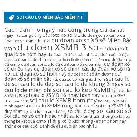
SOI CẦU LÔ MIỀN BẮC MIỄN PHÍ
Cách đánh lô ngày nào cũng trúng
Cách đánh đề
Cầu loto xo so MB
ngày nào cũng trúng
du doan xo so xsmb
du
du doan xo so Xổ số Miền Bắc
doan xo so xsmb than tai
du doan XSMB 3 so
wap
dự đoán kết
quả lô de hôm nay
dự đoán lô đề chuẩn nhất dự đoán xổ số đặc
biệt
dự đoán lô đề chính xác
dự đoán lô
dự đoán lô đề chính xác hôm nay
dự đoán xổ
đề xsmb
dự đoán soi cầu lô đề
dự đoán xổ số ba miền
số chiều nay
dự đoán xổ số chính xác
dự đoán xổ số hà
nội
dự đoán xổ số hôm nay
dự
dự đoán xổ số âm dương
soi cau lo
đoán xổ sổ miền bắc
kết quả xổ số
Rồng Bạch Kim
de
soi cau lo de dep
soi cau lo de khung 3 ngay
soi
soi cau lo kep XSMB
cau lo de mien phi
soi cau lo
soi cau lo XSMB 16 nhay hom nay
XSMB 3s
soi cau lo XSMB
soi cau lo XSMB hom nay
soi cau lo XSMB
chinh xac 1160
soi cau lo XSMB rong bach kim
soi cau XSMB 1 lo
minh ngoc
soi cầu xổ số
duy nhat
soi cầu lô đẹp
soi cầu lô mn âm dương
Soi cầu xổ số chính xác nhất
Soi lô xiên chuẩn
thong ke lo kep
Thống kê lô xiên
thống kê kết quả xsmb
thống kê xsmb hôm nay
Thống kê đầu đuôi
Đánh đề đầu đuôi ăn bao nhiêu