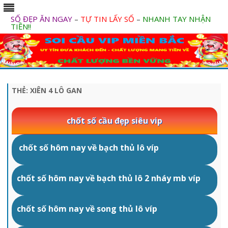
SỐ ĐẸP ĂN NGAY
–
TỰ TIN LẤY SỐ
–
NHANH TAY NHẬN
TIỀN!!
Skip
to
content
THẺ:
XIÊN 4 LÔ GAN
chốt số cầu đẹp siêu vip
chốt số hôm nay về bạch thủ lô víp
chốt số hôm nay về bạch thủ lô 2 nháy mb víp
chốt số hôm nay về song thủ lô víp