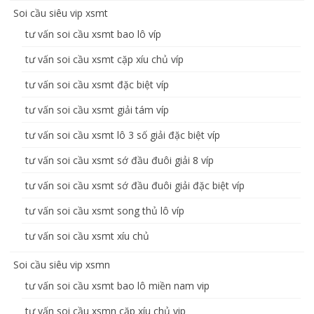
Soi cầu siêu vip xsmt
tư vấn soi cầu xsmt bao lô víp
tư vấn soi cầu xsmt cặp xíu chủ víp
tư vấn soi cầu xsmt đặc biệt víp
tư vấn soi cầu xsmt giải tám víp
tư vấn soi cầu xsmt lô 3 số giải đặc biệt víp
tư vấn soi cầu xsmt sớ đầu đuôi giải 8 víp
tư vấn soi cầu xsmt sớ đầu đuôi giải đặc biệt víp
tư vấn soi cầu xsmt song thủ lô víp
tư vấn soi cầu xsmt xíu chủ
Soi cầu siêu vip xsmn
tư vấn soi cầu xsmt bao lô miền nam vip
tư vấn soi cầu xsmn cặp xíu chủ vip