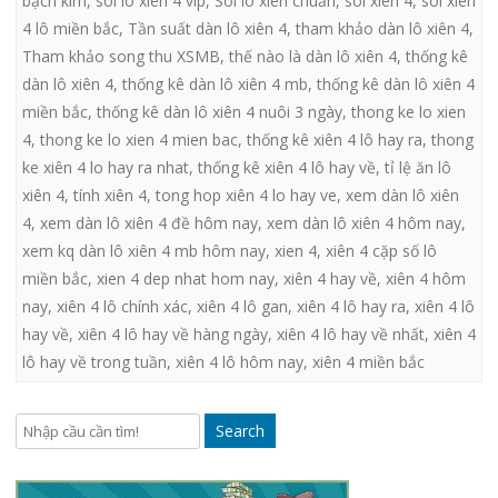
bạch kim
,
soi lô xiên 4 víp
,
Soi lô xiên chuẩn
,
soi xiên 4
,
soi xiên
4 lô miền bắc
,
Tần suất dàn lô xiên 4
,
tham khảo dàn lô xiên 4
,
Tham khảo song thu XSMB
,
thế nào là dàn lô xiên 4
,
thống kê
dàn lô xiên 4
,
thống kê dàn lô xiên 4 mb
,
thống kê dàn lô xiên 4
miền bắc
,
thống kê dàn lô xiên 4 nuôi 3 ngày
,
thong ke lo xien
4
,
thong ke lo xien 4 mien bac
,
thống kê xiên 4 lô hay ra
,
thong
ke xiên 4 lo hay ra nhat
,
thống kê xiên 4 lô hay về
,
tỉ lệ ăn lô
xiên 4
,
tính xiên 4
,
tong hop xiên 4 lo hay ve
,
xem dàn lô xiên
4
,
xem dàn lô xiên 4 đề hôm nay
,
xem dàn lô xiên 4 hôm nay
,
xem kq dàn lô xiên 4 mb hôm nay
,
xien 4
,
xiên 4 cặp số lô
miền bắc
,
xien 4 dep nhat hom nay
,
xiên 4 hay về
,
xiên 4 hôm
nay
,
xiên 4 lô chính xác
,
xiên 4 lô gan
,
xiên 4 lô hay ra
,
xiên 4 lô
hay về
,
xiên 4 lô hay về hàng ngày
,
xiên 4 lô hay về nhất
,
xiên 4
lô hay về trong tuần
,
xiên 4 lô hôm nay
,
xiên 4 miền bắc
Search