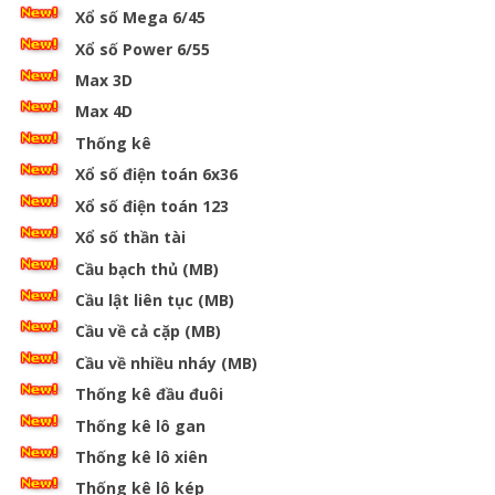
Xổ số Mega 6/45
Xổ số Power 6/55
Max 3D
Max 4D
Thống kê
Xổ số điện toán 6x36
Xổ số điện toán 123
Xổ số thần tài
Cầu bạch thủ (MB)
Cầu lật liên tục (MB)
Cầu về cả cặp (MB)
Cầu về nhiều nháy (MB)
Thống kê đầu đuôi
Thống kê lô gan
Thống kê lô xiên
Thống kê lô kép