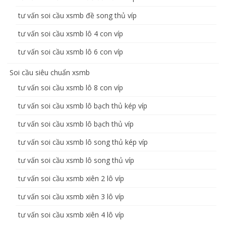
tư vấn soi cầu xsmb đề song thủ víp
tư vấn soi cầu xsmb lô 4 con víp
tư vấn soi cầu xsmb lô 6 con víp
Soi cầu siêu chuẩn xsmb
tư vấn soi cầu xsmb lô 8 con víp
tư vấn soi cầu xsmb lô bạch thủ kép víp
tư vấn soi cầu xsmb lô bạch thủ víp
tư vấn soi cầu xsmb lô song thủ kép víp
tư vấn soi cầu xsmb lô song thủ víp
tư vấn soi cầu xsmb xiên 2 lô víp
tư vấn soi cầu xsmb xiên 3 lô víp
tư vấn soi cầu xsmb xiên 4 lô víp