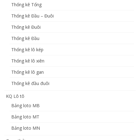
Thống kê Tổng
Thống kê Đầu – Đuôi
Thống kê Đuôi
Thống kê Đầu
Thống kê lô kép
Thống kê lô xiên
Thống kê lô gan
Thống kê đầu đuôi
KQ Lô tô
Bảng loto MB
Bảng loto MT
Bảng loto MN