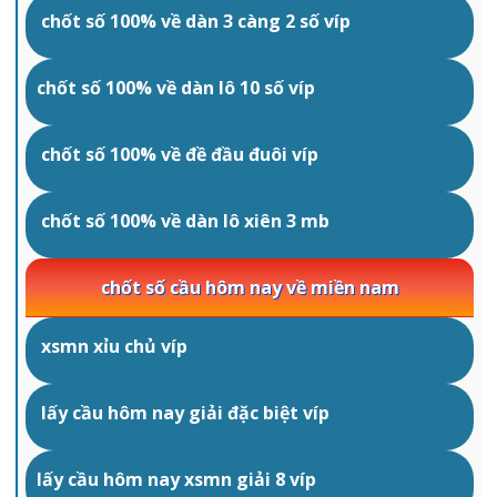
chốt số 100% về dàn 3 càng 2 số víp
chốt số 100% về dàn lô 10 số víp
chốt số 100% về đề đầu đuôi víp
chốt số 100% về dàn lô xiên 3 mb
chốt số cầu hôm nay về miền nam
xsmn xỉu chủ víp
lấy cầu hôm nay giải đặc biệt víp
lấy cầu hôm nay xsmn giải 8 víp