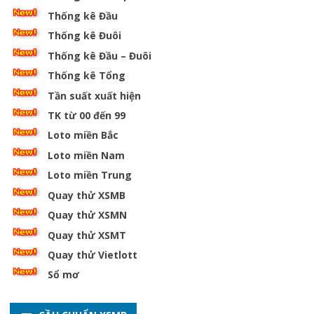
Thống kê Đầu
Thống kê Đuôi
Thống kê Đầu – Đuôi
Thống kê Tổng
Tần suất xuất hiện
TK từ 00 đến 99
Loto miền Bắc
Loto miền Nam
Loto miền Trung
Quay thử XSMB
Quay thử XSMN
Quay thử XSMT
Quay thử Vietlott
Sổ mơ