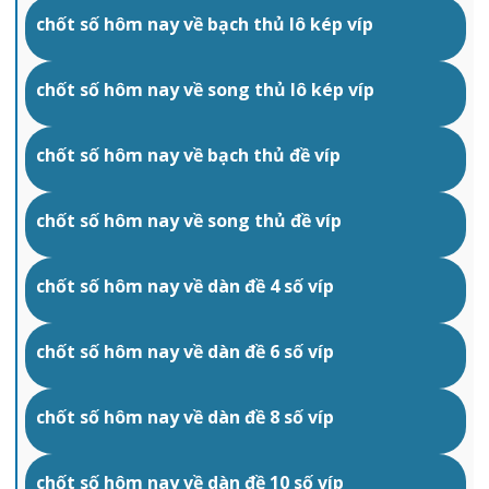
chốt số hôm nay về bạch thủ lô kép víp
chốt số hôm nay về song thủ lô kép víp
chốt số hôm nay về bạch thủ đề víp
chốt số hôm nay về song thủ đề víp
chốt số hôm nay về dàn đề 4 số víp
chốt số hôm nay về dàn đề 6 số víp
chốt số hôm nay về dàn đề 8 số víp
chốt số hôm nay về dàn đề 10 số víp