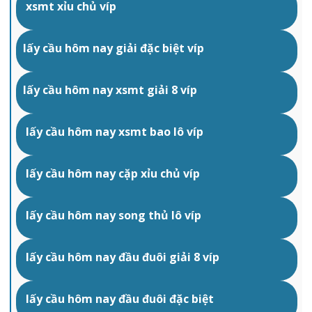
xsmt xỉu chủ víp
lấy cầu hôm nay giải đặc biệt víp
lấy cầu hôm nay xsmt giải 8 víp
lấy cầu hôm nay xsmt bao lô víp
lấy cầu hôm nay cặp xỉu chủ víp
lấy cầu hôm nay song thủ lô víp
lấy cầu hôm nay đầu đuôi giải 8 víp
lấy cầu hôm nay đầu đuôi đặc biệt