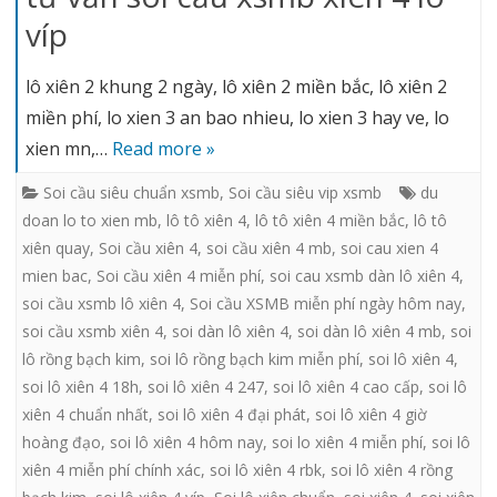
víp
lô xiên 2 khung 2 ngày, lô xiên 2 miền bắc, lô xiên 2
miền phí, lo xien 3 an bao nhieu, lo xien 3 hay ve, lo
xien mn,…
Read more »
Soi cầu siêu chuẩn xsmb
,
Soi cầu siêu vip xsmb
du
doan lo to xien mb
,
lô tô xiên 4
,
lô tô xiên 4 miền bắc
,
lô tô
xiên quay
,
Soi cầu xiên 4
,
soi cầu xiên 4 mb
,
soi cau xien 4
mien bac
,
Soi cầu xiên 4 miễn phí
,
soi cau xsmb dàn lô xiên 4
,
soi cầu xsmb lô xiên 4
,
Soi cầu XSMB miễn phí ngày hôm nay
,
soi cầu xsmb xiên 4
,
soi dàn lô xiên 4
,
soi dàn lô xiên 4 mb
,
soi
lô rồng bạch kim
,
soi lô rồng bạch kim miễn phí
,
soi lô xiên 4
,
soi lô xiên 4 18h
,
soi lô xiên 4 247
,
soi lô xiên 4 cao cấp
,
soi lô
xiên 4 chuẩn nhất
,
soi lô xiên 4 đại phát
,
soi lô xiên 4 giờ
hoàng đạo
,
soi lô xiên 4 hôm nay
,
soi lo xiên 4 miễn phí
,
soi lô
xiên 4 miễn phí chính xác
,
soi lô xiên 4 rbk
,
soi lô xiên 4 rồng