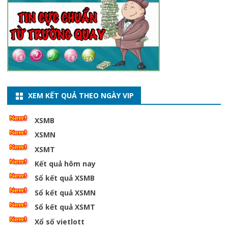
XEM KẾT QUẢ THEO NGÀY VIP
XSMB
XSMN
XSMT
Kết quả hôm nay
Sổ kết quả XSMB
Sổ kết quả XSMN
Sổ kết quả XSMT
Xổ số vietlott