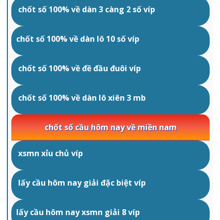
chốt số 100% về dàn 3 càng 2 số víp
chốt số 100% về dàn lô 10 số víp
chốt số 100% về đề đầu đuôi víp
chốt số 100% về dàn lô xiên 3 mb
chốt số cầu hôm nay về miền nam
xsmn xỉu chủ víp
lấy cầu hôm nay giải đặc biệt víp
lấy cầu hôm nay xsmn giải 8 víp