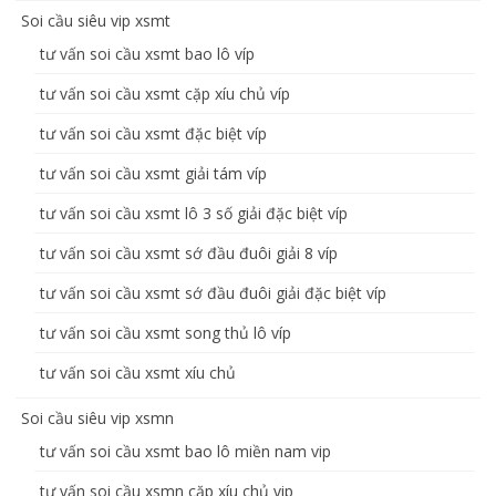
Soi cầu siêu vip xsmt
tư vấn soi cầu xsmt bao lô víp
tư vấn soi cầu xsmt cặp xíu chủ víp
tư vấn soi cầu xsmt đặc biệt víp
tư vấn soi cầu xsmt giải tám víp
tư vấn soi cầu xsmt lô 3 số giải đặc biệt víp
tư vấn soi cầu xsmt sớ đầu đuôi giải 8 víp
tư vấn soi cầu xsmt sớ đầu đuôi giải đặc biệt víp
tư vấn soi cầu xsmt song thủ lô víp
tư vấn soi cầu xsmt xíu chủ
Soi cầu siêu vip xsmn
tư vấn soi cầu xsmt bao lô miền nam vip
tư vấn soi cầu xsmn cặp xíu chủ vip