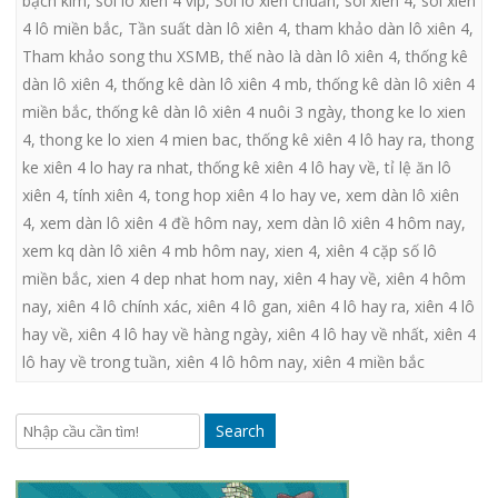
bạch kim
,
soi lô xiên 4 víp
,
Soi lô xiên chuẩn
,
soi xiên 4
,
soi xiên
4 lô miền bắc
,
Tần suất dàn lô xiên 4
,
tham khảo dàn lô xiên 4
,
Tham khảo song thu XSMB
,
thế nào là dàn lô xiên 4
,
thống kê
dàn lô xiên 4
,
thống kê dàn lô xiên 4 mb
,
thống kê dàn lô xiên 4
miền bắc
,
thống kê dàn lô xiên 4 nuôi 3 ngày
,
thong ke lo xien
4
,
thong ke lo xien 4 mien bac
,
thống kê xiên 4 lô hay ra
,
thong
ke xiên 4 lo hay ra nhat
,
thống kê xiên 4 lô hay về
,
tỉ lệ ăn lô
xiên 4
,
tính xiên 4
,
tong hop xiên 4 lo hay ve
,
xem dàn lô xiên
4
,
xem dàn lô xiên 4 đề hôm nay
,
xem dàn lô xiên 4 hôm nay
,
xem kq dàn lô xiên 4 mb hôm nay
,
xien 4
,
xiên 4 cặp số lô
miền bắc
,
xien 4 dep nhat hom nay
,
xiên 4 hay về
,
xiên 4 hôm
nay
,
xiên 4 lô chính xác
,
xiên 4 lô gan
,
xiên 4 lô hay ra
,
xiên 4 lô
hay về
,
xiên 4 lô hay về hàng ngày
,
xiên 4 lô hay về nhất
,
xiên 4
lô hay về trong tuần
,
xiên 4 lô hôm nay
,
xiên 4 miền bắc
Search