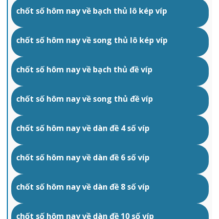
chốt số hôm nay về bạch thủ lô kép víp
chốt số hôm nay về song thủ lô kép víp
chốt số hôm nay về bạch thủ đề víp
chốt số hôm nay về song thủ đề víp
chốt số hôm nay về dàn đề 4 số víp
chốt số hôm nay về dàn đề 6 số víp
chốt số hôm nay về dàn đề 8 số víp
chốt số hôm nay về dàn đề 10 số víp