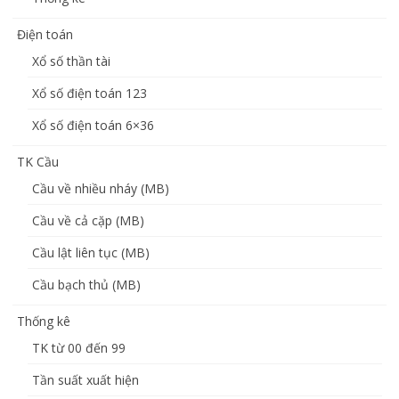
Điện toán
Xổ số thần tài
Xổ số điện toán 123
Xổ số điện toán 6×36
TK Cầu
Cầu về nhiều nháy (MB)
Cầu về cả cặp (MB)
Cầu lật liên tục (MB)
Cầu bạch thủ (MB)
Thống kê
TK từ 00 đến 99
Tần suất xuất hiện