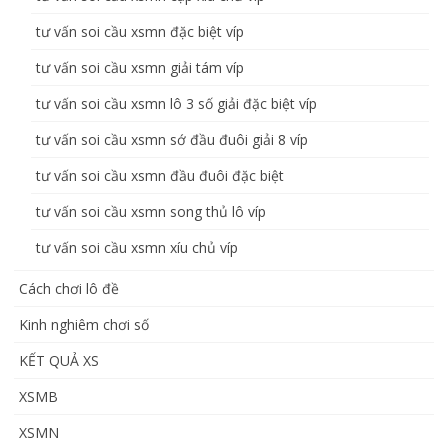
tư vấn soi cầu xsmn đặc biệt víp
tư vấn soi cầu xsmn giải tám víp
tư vấn soi cầu xsmn lô 3 số giải đặc biệt víp
tư vấn soi cầu xsmn sớ đầu đuôi giải 8 víp
tư vấn soi cầu xsmn đầu đuôi đặc biệt
tư vấn soi cầu xsmn song thủ lô víp
tư vấn soi cầu xsmn xíu chủ víp
Cách chơi lô đề
Kinh nghiêm chơi số
KẾT QUẢ XS
XSMB
XSMN