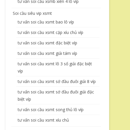
tư vấn soi cầu xsmb xiên 4 lô víp
Soi cầu siêu vip xsmt
tư vấn soi cầu xsmt bao lô víp
tư vấn soi cầu xsmt cặp xíu chủ víp
tư vấn soi cầu xsmt đặc biệt víp
tư vấn soi cầu xsmt giải tám víp
tư vấn soi cầu xsmt lô 3 số giải đặc biệt
víp
tư vấn soi cầu xsmt sớ đầu đuôi giải 8 víp
tư vấn soi cầu xsmt sớ đầu đuôi giải đặc
biệt víp
tư vấn soi cầu xsmt song thủ lô víp
tư vấn soi cầu xsmt xíu chủ