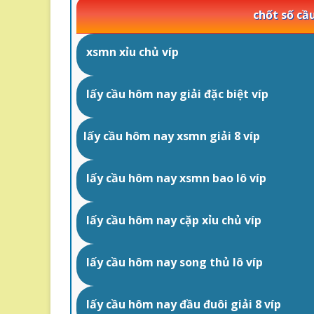
chốt số cầ
xsmn xỉu chủ víp
lấy cầu hôm nay giải đặc biệt víp
lấy cầu hôm nay xsmn giải 8 víp
lấy cầu hôm nay xsmn bao lô víp
lấy cầu hôm nay cặp xỉu chủ víp
lấy cầu hôm nay song thủ lô víp
lấy cầu hôm nay đầu đuôi giải 8 víp