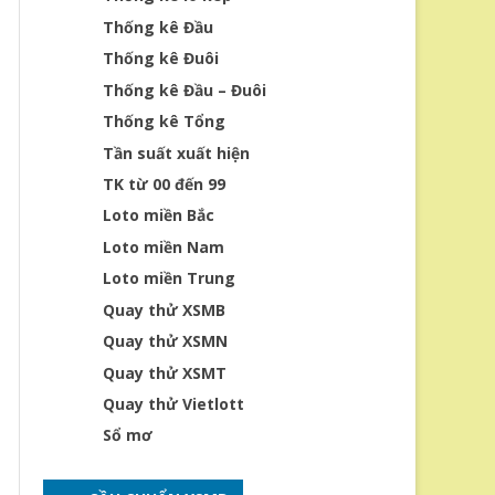
Thống kê Đầu
Thống kê Đuôi
Thống kê Đầu – Đuôi
Thống kê Tổng
Tần suất xuất hiện
TK từ 00 đến 99
Loto miền Bắc
Loto miền Nam
Loto miền Trung
Quay thử XSMB
Quay thử XSMN
Quay thử XSMT
Quay thử Vietlott
Sổ mơ