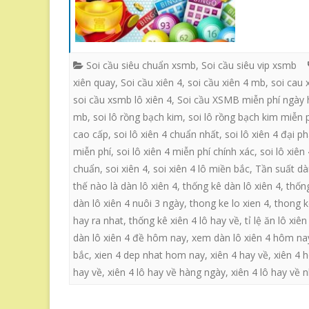
Soi cầu siêu chuẩn xsmb
,
Soi cầu siêu vip xsmb
xiên quay
,
Soi cầu xiên 4
,
soi cầu xiên 4 mb
,
soi cau 
soi cầu xsmb lô xiên 4
,
Soi cầu XSMB miễn phí ngày
mb
,
soi lô rồng bạch kim
,
soi lô rồng bạch kim miễn 
cao cấp
,
soi lô xiên 4 chuẩn nhất
,
soi lô xiên 4 đại ph
miễn phí
,
soi lô xiên 4 miễn phí chính xác
,
soi lô xiên
chuẩn
,
soi xiên 4
,
soi xiên 4 lô miền bắc
,
Tần suất dàn
thế nào là dàn lô xiên 4
,
thống kê dàn lô xiên 4
,
thốn
dàn lô xiên 4 nuôi 3 ngày
,
thong ke lo xien 4
,
thong k
hay ra nhat
,
thống kê xiên 4 lô hay về
,
tỉ lệ ăn lô xiên
dàn lô xiên 4 đề hôm nay
,
xem dàn lô xiên 4 hôm na
bắc
,
xien 4 dep nhat hom nay
,
xiên 4 hay về
,
xiên 4 
hay về
,
xiên 4 lô hay về hàng ngày
,
xiên 4 lô hay về 