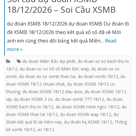
18/12/2026 – Soi Cầu XSMB
dự đoán XSMB 18/12/2026 dự đoán XSMB Dự đoán lô
đề XSMB 18/12/2026 theo kết quả xổ số đã về Mời
anh em cùng theo dõi bảng kết quả Miền…
Read
more »
du doan Miền Bắc dại phát
,
du doan xo so bach thu lo
18/12
,
du doan xo so Xổ số Miền Bắc wap
,
du doan xo so
xsmb
,
du doan xo so xsmb than tai
,
du doan xsmb 18/12
,
du
doan XSMB 18/12 chuan nhat
,
du doan XSMB 18/12 co
thuong
,
du doan XSMB 18/12 dau duoi
,
du doan XSMB 18/12
vip
,
du doan XSMB 3 so
,
du doan xsmb 777 18/12
,
du doan
XSMB bach thu lo 18/12
,
du doan XSMB minh ngoc 18/12
,
du
doan XSMB than tai 18/12
,
du doan XSMB wap 18/12
,
dự
đoán kết quả lô de hôm nay
,
dự đoán kq XSMB 18/12
,
Thống
kê xsmb 18/12
,
vn 18/12