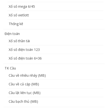
Xổ số mega 6/45
Xổ số vietlott
Thống kê
Điện toán
Xổ số thần tài
Xổ số điện toán 123
Xổ số điện toán 6×36
TK Cầu
Cầu về nhiều nháy (MB)
Cầu về cả cặp (MB)
Cầu lật liên tục (MB)
Cầu bạch thủ (MB)