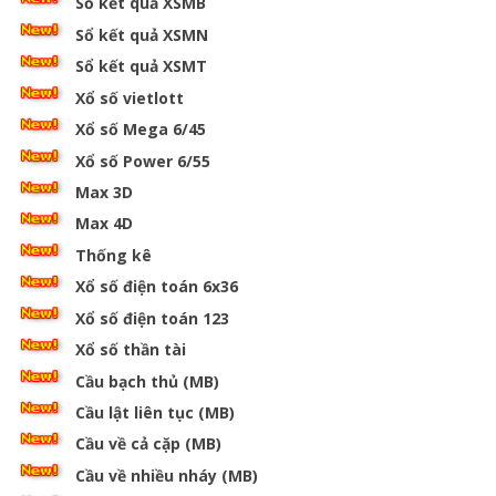
Sổ kết quả XSMB
Sổ kết quả XSMN
Sổ kết quả XSMT
Xổ số vietlott
Xổ số Mega 6/45
Xổ số Power 6/55
Max 3D
Max 4D
Thống kê
Xổ số điện toán 6x36
Xổ số điện toán 123
Xổ số thần tài
Cầu bạch thủ (MB)
Cầu lật liên tục (MB)
Cầu về cả cặp (MB)
Cầu về nhiều nháy (MB)