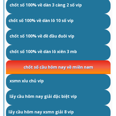
chốt số 100% về dàn 3 càng 2 số víp
chốt số 100% về dàn lô 10 số víp
chốt số 100% về đề đầu đuôi víp
chốt số 100% về dàn lô xiên 3 mb
chốt số cầu hôm nay về miền nam
xsmn xỉu chủ víp
lấy cầu hôm nay giải đặc biệt víp
lấy cầu hôm nay xsmn giải 8 víp