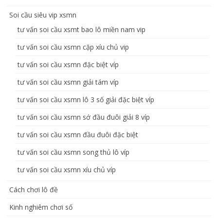
Soi cầu siêu vip xsmn
tư vấn soi cầu xsmt bao lô miền nam vip
tư vấn soi cầu xsmn cặp xíu chủ vip
tư vấn soi cầu xsmn đặc biệt víp
tư vấn soi cầu xsmn giải tám víp
tư vấn soi cầu xsmn lô 3 số giải đặc biệt víp
tư vấn soi cầu xsmn sớ đầu đuôi giải 8 víp
tư vấn soi cầu xsmn đầu đuôi đặc biệt
tư vấn soi cầu xsmn song thủ lô víp
tư vấn soi cầu xsmn xíu chủ víp
Cách chơi lô đề
Kinh nghiêm chơi số