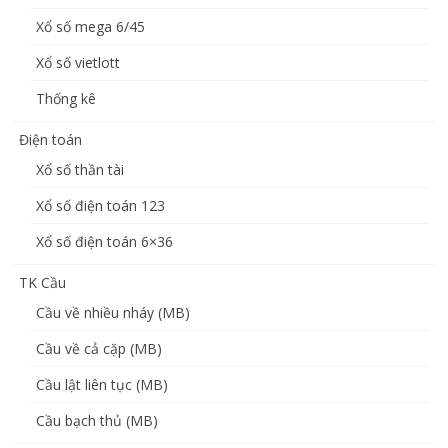
Xổ số mega 6/45
Xổ số vietlott
Thống kê
Điện toán
Xổ số thần tài
Xổ số điện toán 123
Xổ số điện toán 6×36
TK Cầu
Cầu về nhiều nháy (MB)
Cầu về cả cặp (MB)
Cầu lật liên tục (MB)
Cầu bạch thủ (MB)