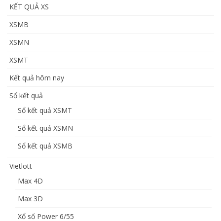
KẾT QUẢ XS
XSMB
XSMN
XSMT
Kết quả hôm nay
Sổ kết quả
Sổ kết quả XSMT
Sổ kết quả XSMN
Sổ kết quả XSMB
Vietlott
Max 4D
Max 3D
Xổ số Power 6/55