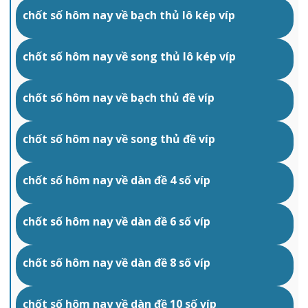
chốt số hôm nay về bạch thủ lô kép víp
chốt số hôm nay về song thủ lô kép víp
chốt số hôm nay về bạch thủ đề víp
chốt số hôm nay về song thủ đề víp
chốt số hôm nay về dàn đề 4 số víp
chốt số hôm nay về dàn đề 6 số víp
chốt số hôm nay về dàn đề 8 số víp
chốt số hôm nay về dàn đề 10 số víp