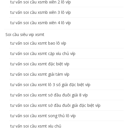
tư vấn soi cầu xsmb xiên 2 lô víp
tư vấn soi cầu xsmb xiên 3 lô víp
tư vấn soi cầu xsmb xiên 4 lô víp
Soi cầu siêu vip xsmt
tư vấn soi cầu xsmt bao lô víp
tư vấn soi cầu xsmt cặp xíu chủ víp
tư vấn soi cầu xsmt đặc biệt víp
tư vấn soi cầu xsmt giải tám víp
tư vấn soi cầu xsmt lô 3 số giải đặc biệt víp
tư vấn soi cầu xsmt sớ đầu đuôi giải 8 víp
tư vấn soi cầu xsmt sớ đầu đuôi giải đặc biệt víp
tư vấn soi cầu xsmt song thủ lô víp
tư vấn soi cầu xsmt xíu chủ