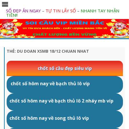
SỐ ĐẸP ĂN NGAY
–
TỰ TIN LẤY SỐ
–
NHANH TAY NHẬN
TIỀN!!
Skip
to
content
THẺ:
DU DOAN XSMB 18/12 CHUAN NHAT
chốt số cầu đẹp siêu vip
chốt số hôm nay về bạch thủ lô víp
chốt số hôm nay về bạch thủ lô 2 nháy mb víp
chốt số hôm nay về song thủ lô víp