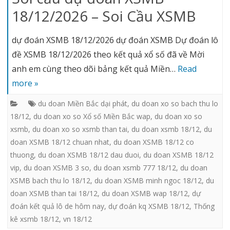
18/12/2026 – Soi Cầu XSMB
dự đoán XSMB 18/12/2026 dự đoán XSMB Dự đoán lô
đề XSMB 18/12/2026 theo kết quả xổ số đã về Mời
anh em cùng theo dõi bảng kết quả Miền…
Read
more »
du doan Miền Bắc dại phát
,
du doan xo so bach thu lo
18/12
,
du doan xo so Xổ số Miền Bắc wap
,
du doan xo so
xsmb
,
du doan xo so xsmb than tai
,
du doan xsmb 18/12
,
du
doan XSMB 18/12 chuan nhat
,
du doan XSMB 18/12 co
thuong
,
du doan XSMB 18/12 dau duoi
,
du doan XSMB 18/12
vip
,
du doan XSMB 3 so
,
du doan xsmb 777 18/12
,
du doan
XSMB bach thu lo 18/12
,
du doan XSMB minh ngoc 18/12
,
du
doan XSMB than tai 18/12
,
du doan XSMB wap 18/12
,
dự
đoán kết quả lô de hôm nay
,
dự đoán kq XSMB 18/12
,
Thống
kê xsmb 18/12
,
vn 18/12