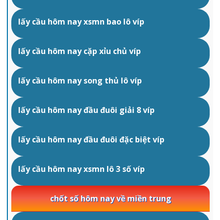
lấy cầu hôm nay xsmn bao lô víp
lấy cầu hôm nay cặp xỉu chủ víp
lấy cầu hôm nay song thủ lô víp
lấy cầu hôm nay đầu đuôi giải 8 víp
lấy cầu hôm nay đầu đuôi đặc biệt víp
lấy cầu hôm nay xsmn lô 3 số víp
chốt số hôm nay về miền trung