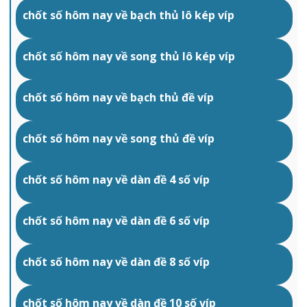
chốt số hôm nay về bạch thủ lô kép víp
chốt số hôm nay về song thủ lô kép víp
chốt số hôm nay về bạch thủ đề víp
chốt số hôm nay về song thủ đề víp
chốt số hôm nay về dàn đề 4 số víp
chốt số hôm nay về dàn đề 6 số víp
chốt số hôm nay về dàn đề 8 số víp
chốt số hôm nay về dàn đề 10 số víp