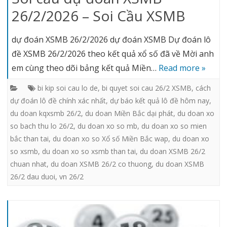
26/2/2026 – Soi Cầu XSMB
dự đoán XSMB 26/2/2026 dự đoán XSMB Dự đoán lô
đề XSMB 26/2/2026 theo kết quả xổ số đã về Mời anh
em cùng theo dõi bảng kết quả Miền…
Read more »
bi kip soi cau lo de
,
bi quyet soi cau 26/2 XSMB
,
cách
dự đoán lô đề chính xác nhất
,
dự báo kết quả lô đề hôm nay
,
du doan kqxsmb 26/2
,
du doan Miền Bắc dại phát
,
du doan xo
so bach thu lo 26/2
,
du doan xo so mb
,
du doan xo so mien
bắc than tai
,
du doan xo so Xổ số Miền Bắc wap
,
du doan xo
so xsmb
,
du doan xo so xsmb than tai
,
du doan XSMB 26/2
chuan nhat
,
du doan XSMB 26/2 co thuong
,
du doan XSMB
26/2 dau duoi
,
vn 26/2