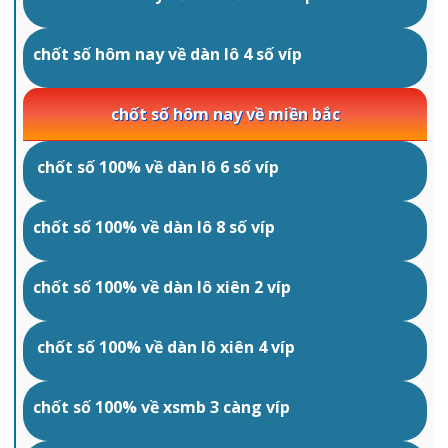
chốt số hôm nay về dàn lô 4 số víp
chốt số hôm nay về miền bắc
chốt số 100% về dàn lô 6 số víp
chốt số 100% về dàn lô 8 số víp
chốt số 100% về dàn lô xiên 2 víp
chốt số 100% về dàn lô xiên 4 víp
chốt số 100% về xsmb 3 càng víp