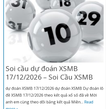
Soi cầu dự đoán XSMB
17/12/2026 – Soi Cầu XSMB
dự đoán XSMB 17/12/2026 dự đoán XSMB Dự đoán lô
đề XSMB 17/12/2026 theo kết quả xổ số đã về Mời
anh em cùng theo dõi bảng kết quả Miền…
Read
more »