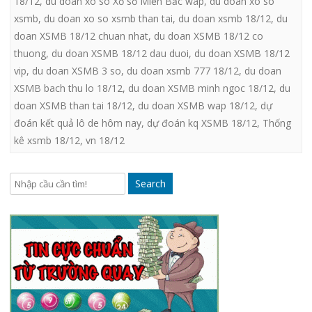
18/12
,
du doan xo so Xổ số Miền Bắc wap
,
du doan xo so
xsmb
,
du doan xo so xsmb than tai
,
du doan xsmb 18/12
,
du
doan XSMB 18/12 chuan nhat
,
du doan XSMB 18/12 co
thuong
,
du doan XSMB 18/12 dau duoi
,
du doan XSMB 18/12
vip
,
du doan XSMB 3 so
,
du doan xsmb 777 18/12
,
du doan
XSMB bach thu lo 18/12
,
du doan XSMB minh ngoc 18/12
,
du
doan XSMB than tai 18/12
,
du doan XSMB wap 18/12
,
dự
đoán kết quả lô de hôm nay
,
dự đoán kq XSMB 18/12
,
Thống
kê xsmb 18/12
,
vn 18/12
Search