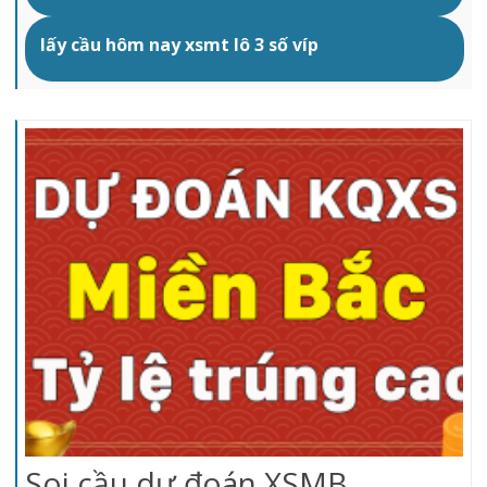
lấy cầu hôm nay xsmt lô 3 số víp
Soi cầu dự đoán XSMB