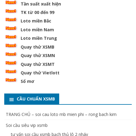
Tần suất xuất hiện
TK từ 00 đến 99
Loto miền Bắc
Loto miền Nam
Loto miền Trung
Quay thử XSMB
Quay thử XSMN
Quay thử XSMT
Quay thử Vietlott
Sổ mơ
CẦU CHUẨN XSMB
TRANG CHỦ – soi cau loto mb mien phi – rong bach kim
Soi cầu siêu vip xsmb
tư vấn soi cầu xsmb bạch thủ lô 2 nháy