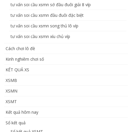
tư vấn soi cầu xsmn sớ đầu đuôi giải 8 víp
tư vấn soi cầu xsmn đầu đuôi đặc biệt
tư vấn soi cầu xsmn song thủ lô víp
tư vấn soi cầu xsmn xíu chủ víp
Cách chơi lô đề
Kinh nghiêm chơi số
KẾT QUẢ XS
XSMB
XSMN
XSMT
Kết quả hôm nay
Sổ kết quả
Sổ kết quả XSMT