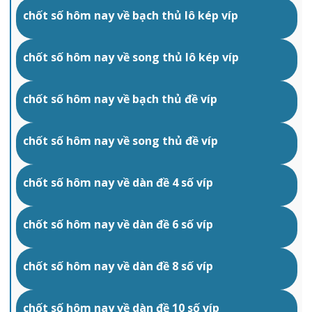
chốt số hôm nay về bạch thủ lô kép víp
chốt số hôm nay về song thủ lô kép víp
chốt số hôm nay về bạch thủ đề víp
chốt số hôm nay về song thủ đề víp
chốt số hôm nay về dàn đề 4 số víp
chốt số hôm nay về dàn đề 6 số víp
chốt số hôm nay về dàn đề 8 số víp
chốt số hôm nay về dàn đề 10 số víp