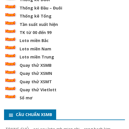
Thống kê Đầu – Đuôi
Thống kê Tổng
Tần suất xuất hiện
TK từ 00 đến 99
Loto miền Bắc
Loto miền Nam
Loto miền Trung
Quay thử XSMB
Quay thử XSMN
Quay thử XSMT
Quay thử Vietlott
Sổ mơ
CẦU CHUẨN XSMB