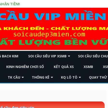
HẬN TIỀN!!
Skip
G BACH KIM
SOI CẦU SIÊU VIP XSMB
SOI CẦU SIÊU CH
to
content
KINH NGHIÊM CHƠI SỐ
TƯ VẤN SOI CẦU XSMB BẠCH
KẾT QUẢ XS
TƯ VẤN SOI CẦU XSM
XSMB
XS
THỦ LÔ 2 NHÁY
CON VÍP
TK CẦU
THỐNG KÊ
KQ LÔ TÔ
QUAY THỬ
TƯ VẤN SOI CẦU XSMB 3 CÀNG
TƯ VẤN SOI CẦU XSM
CẦU VỀ NHIỀU NHÁY (MB)
VÍP
TK TỪ 00 ĐẾN 99
BẢNG LOTO MB
BẠCH THỦ KÉP VÍP
QUAY THỬ VI
N 123
CẦU VỀ CẢ CẶP (MB)
TƯ VẤN SOI CẦU XSMB CẶP 3
TẦN SUẤT XUẤT HIỆN
BẢNG LOTO MT
TƯ VẤN SOI CẦU XSM
QUAY THỬ X
CÀNG VÍP
BẠCH THỦ VÍP
N 6×36
CẦU LẬT LIÊN TỤC (MB)
THỐNG KÊ TỔNG
BẢNG LOTO MN
QUAY THỬ X
số cầu đẹp siêu vip