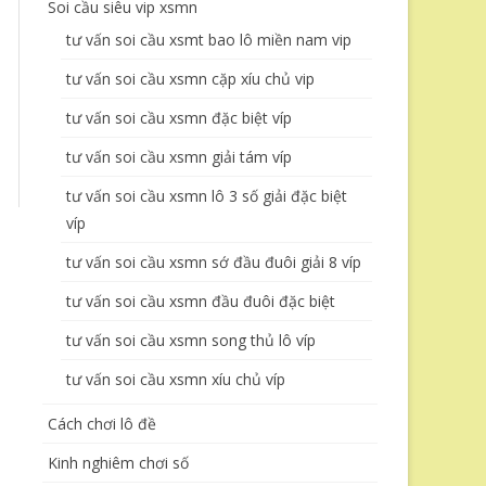
Soi cầu siêu vip xsmn
tư vấn soi cầu xsmt bao lô miền nam vip
tư vấn soi cầu xsmn cặp xíu chủ vip
tư vấn soi cầu xsmn đặc biệt víp
tư vấn soi cầu xsmn giải tám víp
tư vấn soi cầu xsmn lô 3 số giải đặc biệt
víp
tư vấn soi cầu xsmn sớ đầu đuôi giải 8 víp
tư vấn soi cầu xsmn đầu đuôi đặc biệt
tư vấn soi cầu xsmn song thủ lô víp
tư vấn soi cầu xsmn xíu chủ víp
Cách chơi lô đề
Kinh nghiêm chơi số