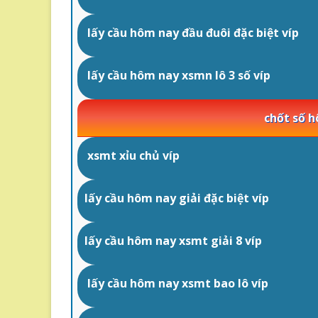
lấy cầu hôm nay đầu đuôi đặc biệt víp
lấy cầu hôm nay xsmn lô 3 số víp
chốt số 
xsmt xỉu chủ víp
lấy cầu hôm nay giải đặc biệt víp
lấy cầu hôm nay xsmt giải 8 víp
lấy cầu hôm nay xsmt bao lô víp