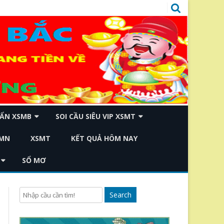
UẨN XSMB
SOI CẦU SIÊU VIP XSMT
B LÔ 8
MN
XSMT
TƯ VẤN SOI CẦU XSMT BAO LÔ
KẾT QUẢ HÔM NAY
VÍP
SỔ MƠ
B LÔ
TƯ VẤN SOI CẦU XSMT CẶP XÍU
ETLOTT
CHỦ VÍP
Search
B LÔ
SMT
TƯ VẤN SOI CẦU XSMT ĐẶC
BIỆT VÍP
SMN