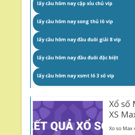
lấy cầu hôm nay cặp xỉu chủ víp
lấy cầu hôm nay song thủ lô víp
lấy cầu hôm nay đầu đuôi giải 8 víp
lấy cầu hôm nay đầu đuôi đặc biệt
lấy cầu hôm nay xsmt lô 3 số víp
Xổ số 
XS Max
Xo so Max 4