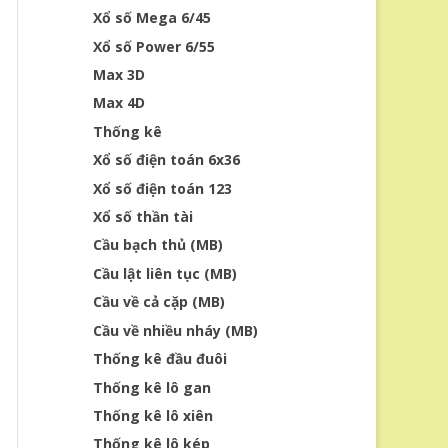
Xổ số Mega 6/45
Xổ số Power 6/55
Max 3D
Max 4D
Thống kê
Xổ số điện toán 6x36
Xổ số điện toán 123
Xổ số thần tài
Cầu bạch thủ (MB)
Cầu lật liên tục (MB)
Cầu về cả cặp (MB)
Cầu về nhiều nháy (MB)
Thống kê đầu đuôi
Thống kê lô gan
Thống kê lô xiên
Thống kê lô kép