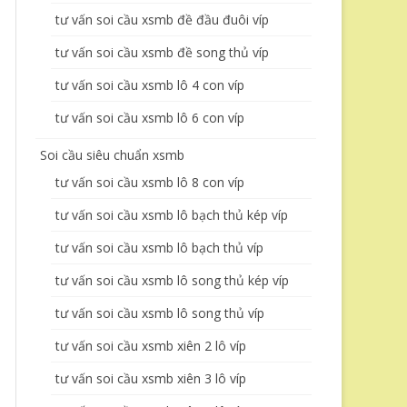
tư vấn soi cầu xsmb đề đầu đuôi víp
tư vấn soi cầu xsmb đề song thủ víp
tư vấn soi cầu xsmb lô 4 con víp
tư vấn soi cầu xsmb lô 6 con víp
Soi cầu siêu chuẩn xsmb
tư vấn soi cầu xsmb lô 8 con víp
tư vấn soi cầu xsmb lô bạch thủ kép víp
tư vấn soi cầu xsmb lô bạch thủ víp
tư vấn soi cầu xsmb lô song thủ kép víp
tư vấn soi cầu xsmb lô song thủ víp
tư vấn soi cầu xsmb xiên 2 lô víp
tư vấn soi cầu xsmb xiên 3 lô víp