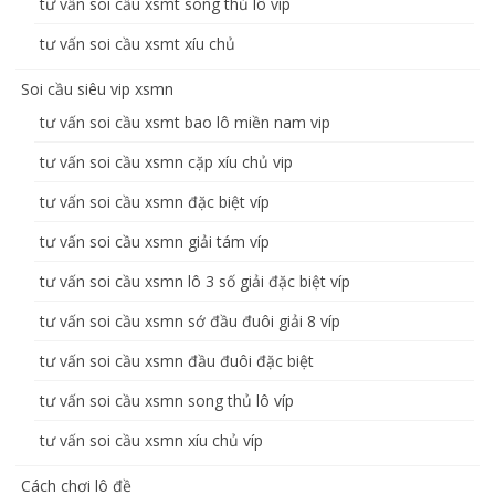
tư vấn soi cầu xsmt song thủ lô víp
tư vấn soi cầu xsmt xíu chủ
Soi cầu siêu vip xsmn
tư vấn soi cầu xsmt bao lô miền nam vip
tư vấn soi cầu xsmn cặp xíu chủ vip
tư vấn soi cầu xsmn đặc biệt víp
tư vấn soi cầu xsmn giải tám víp
tư vấn soi cầu xsmn lô 3 số giải đặc biệt víp
tư vấn soi cầu xsmn sớ đầu đuôi giải 8 víp
tư vấn soi cầu xsmn đầu đuôi đặc biệt
tư vấn soi cầu xsmn song thủ lô víp
tư vấn soi cầu xsmn xíu chủ víp
Cách chơi lô đề