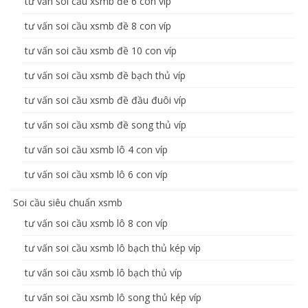
tư vấn soi cầu xsmb đề 6 con víp
tư vấn soi cầu xsmb đề 8 con víp
tư vấn soi cầu xsmb đề 10 con víp
tư vấn soi cầu xsmb đề bạch thủ víp
tư vấn soi cầu xsmb đề đầu đuôi víp
tư vấn soi cầu xsmb đề song thủ víp
tư vấn soi cầu xsmb lô 4 con víp
tư vấn soi cầu xsmb lô 6 con víp
Soi cầu siêu chuẩn xsmb
tư vấn soi cầu xsmb lô 8 con víp
tư vấn soi cầu xsmb lô bạch thủ kép víp
tư vấn soi cầu xsmb lô bạch thủ víp
tư vấn soi cầu xsmb lô song thủ kép víp