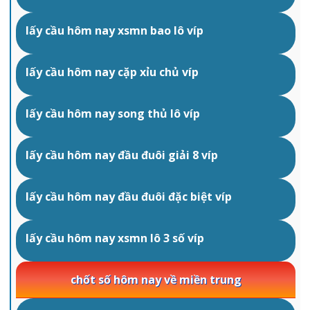
lấy cầu hôm nay xsmn bao lô víp
lấy cầu hôm nay cặp xỉu chủ víp
lấy cầu hôm nay song thủ lô víp
lấy cầu hôm nay đầu đuôi giải 8 víp
lấy cầu hôm nay đầu đuôi đặc biệt víp
lấy cầu hôm nay xsmn lô 3 số víp
chốt số hôm nay về miền trung