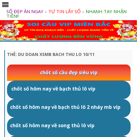
SỐ ĐẸP ĂN NGAY
–
TỰ TIN LẤY SỐ
–
NHANH TAY NHẬN
TIỀN!!
Skip
to
content
THẺ:
DU DOAN XSMB BACH THU LO 10/11
chốt số cầu đẹp siêu vip
chốt số hôm nay về bạch thủ lô víp
chốt số hôm nay về bạch thủ lô 2 nháy mb víp
chốt số hôm nay về song thủ lô víp