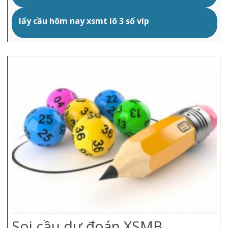
lấy cầu hôm nay xsmt lô 3 số víp
Soi cầu dự đoán XSMB