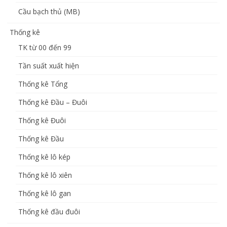
Cầu bạch thủ (MB)
Thống kê
TK từ 00 đến 99
Tần suất xuất hiện
Thống kê Tổng
Thống kê Đầu – Đuôi
Thống kê Đuôi
Thống kê Đầu
Thống kê lô kép
Thống kê lô xiên
Thống kê lô gan
Thống kê đầu đuôi