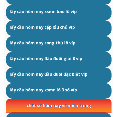
lấy cầu hôm nay xsmn bao lô víp
lấy cầu hôm nay cặp xỉu chủ víp
lấy cầu hôm nay song thủ lô víp
lấy cầu hôm nay đầu đuôi giải 8 víp
lấy cầu hôm nay đầu đuôi đặc biệt víp
lấy cầu hôm nay xsmn lô 3 số víp
chốt số hôm nay về miền trung