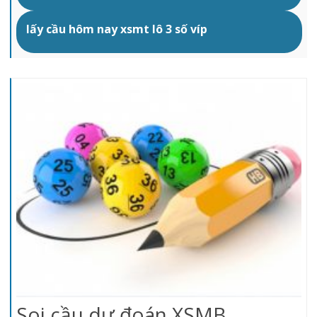
lấy cầu hôm nay xsmt lô 3 số víp
Soi cầu dự đoán XSMB