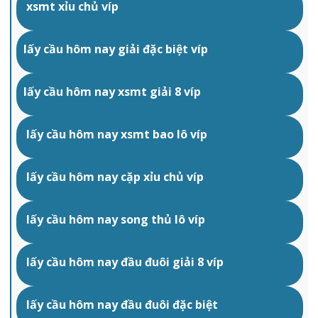
xsmt xỉu chủ víp
lấy cầu hôm nay giải đặc biệt víp
lấy cầu hôm nay xsmt giải 8 víp
lấy cầu hôm nay xsmt bao lô víp
lấy cầu hôm nay cặp xỉu chủ víp
lấy cầu hôm nay song thủ lô víp
lấy cầu hôm nay đầu đuôi giải 8 víp
lấy cầu hôm nay đầu đuôi đặc biệt