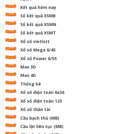
Kết quả hôm nay
Sổ kết quả XSMB
Sổ kết quả XSMN
Sổ kết quả XSMT
Xổ số vietlott
Xổ số Mega 6/45
Xổ số Power 6/55
Max 3D
Max 4D
Thống kê
Xổ số điện toán 6x36
Xổ số điện toán 123
Xổ số thần tài
Cầu bạch thủ (MB)
Cầu lật liên tục (MB)