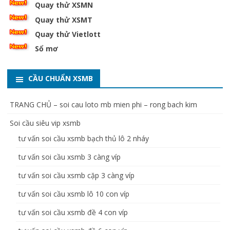
Quay thử XSMN
Quay thử XSMT
Quay thử Vietlott
Sổ mơ
CẦU CHUẨN XSMB
TRANG CHỦ – soi cau loto mb mien phi – rong bach kim
Soi cầu siêu vip xsmb
tư vấn soi cầu xsmb bạch thủ lô 2 nháy
tư vấn soi cầu xsmb 3 càng víp
tư vấn soi cầu xsmb cặp 3 càng víp
tư vấn soi cầu xsmb lô 10 con víp
tư vấn soi cầu xsmb đề 4 con víp