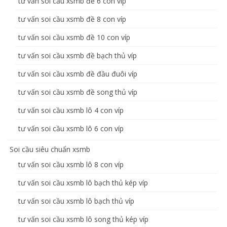
tư vấn soi cầu xsmb đề 6 con víp
tư vấn soi cầu xsmb đề 8 con víp
tư vấn soi cầu xsmb đề 10 con víp
tư vấn soi cầu xsmb đề bạch thủ víp
tư vấn soi cầu xsmb đề đầu đuôi víp
tư vấn soi cầu xsmb đề song thủ víp
tư vấn soi cầu xsmb lô 4 con víp
tư vấn soi cầu xsmb lô 6 con víp
Soi cầu siêu chuẩn xsmb
tư vấn soi cầu xsmb lô 8 con víp
tư vấn soi cầu xsmb lô bạch thủ kép víp
tư vấn soi cầu xsmb lô bạch thủ víp
tư vấn soi cầu xsmb lô song thủ kép víp