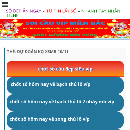
SỐ ĐẸP ĂN NGAY
–
TỰ TIN LẤY SỐ
–
NHANH TAY NHẬN
TIỀN!!
Skip
to
content
THẺ:
DỰ ĐOÁN KQ XSMB 10/11
chốt số cầu đẹp siêu vip
chốt số hôm nay về bạch thủ lô víp
chốt số hôm nay về bạch thủ lô 2 nháy mb víp
chốt số hôm nay về song thủ lô víp