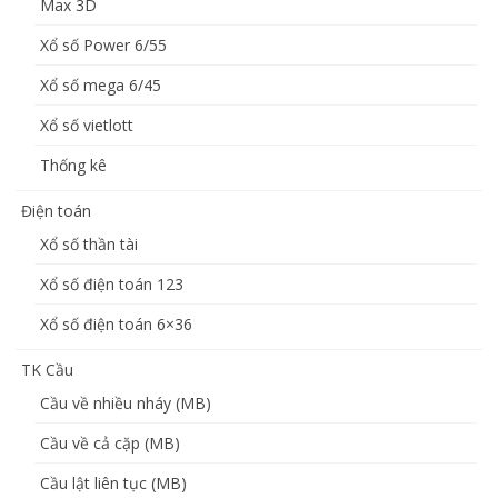
Max 3D
Xổ số Power 6/55
Xổ số mega 6/45
Xổ số vietlott
Thống kê
Điện toán
Xổ số thần tài
Xổ số điện toán 123
Xổ số điện toán 6×36
TK Cầu
Cầu về nhiều nháy (MB)
Cầu về cả cặp (MB)
Cầu lật liên tục (MB)