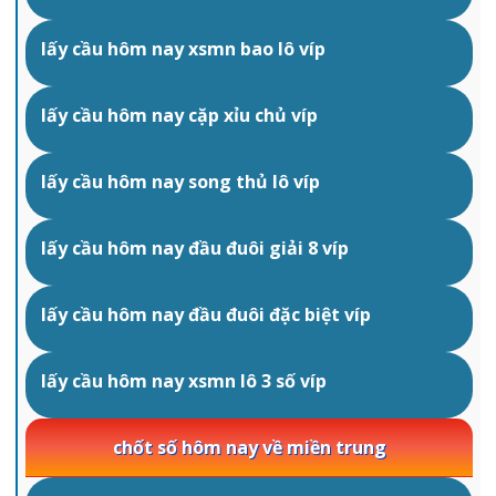
lấy cầu hôm nay xsmn bao lô víp
lấy cầu hôm nay cặp xỉu chủ víp
lấy cầu hôm nay song thủ lô víp
lấy cầu hôm nay đầu đuôi giải 8 víp
lấy cầu hôm nay đầu đuôi đặc biệt víp
lấy cầu hôm nay xsmn lô 3 số víp
chốt số hôm nay về miền trung