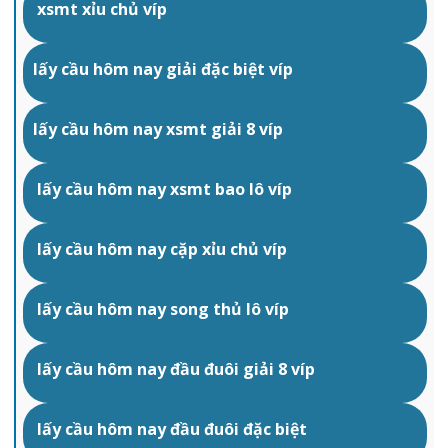
xsmt xỉu chủ víp
lấy cầu hôm nay giải đặc biệt víp
lấy cầu hôm nay xsmt giải 8 víp
lấy cầu hôm nay xsmt bao lô víp
lấy cầu hôm nay cặp xỉu chủ víp
lấy cầu hôm nay song thủ lô víp
lấy cầu hôm nay đầu đuôi giải 8 víp
lấy cầu hôm nay đầu đuôi đặc biệt