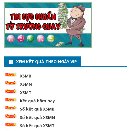
XEM KẾT QUẢ THEO NGÀY VIP
XSMB
XSMN
XSMT
Kết quả hôm nay
Sổ kết quả XSMB
Sổ kết quả XSMN
Sổ kết quả XSMT