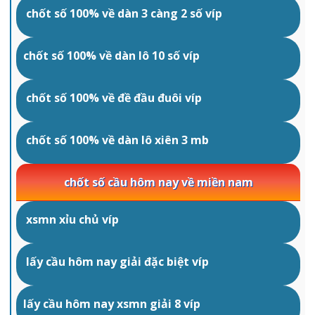
chốt số 100% về dàn 3 càng 2 số víp
chốt số 100% về dàn lô 10 số víp
chốt số 100% về đề đầu đuôi víp
chốt số 100% về dàn lô xiên 3 mb
chốt số cầu hôm nay về miền nam
xsmn xỉu chủ víp
lấy cầu hôm nay giải đặc biệt víp
lấy cầu hôm nay xsmn giải 8 víp