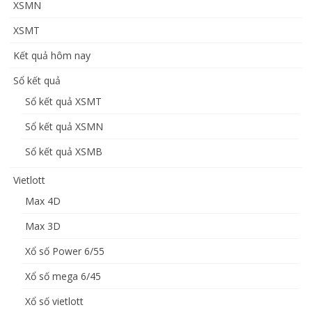
XSMN
XSMT
Kết quả hôm nay
Sổ kết quả
Sổ kết quả XSMT
Sổ kết quả XSMN
Sổ kết quả XSMB
Vietlott
Max 4D
Max 3D
Xổ số Power 6/55
Xổ số mega 6/45
Xổ số vietlott