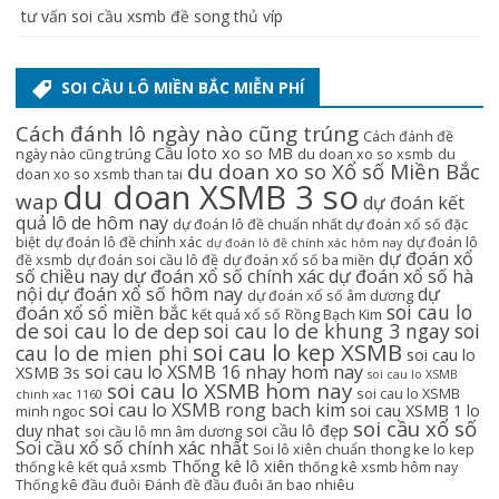
tư vấn soi cầu xsmb đề song thủ víp
SOI CẦU LÔ MIỀN BẮC MIỄN PHÍ
Cách đánh lô ngày nào cũng trúng
Cách đánh đề
Cầu loto xo so MB
ngày nào cũng trúng
du doan xo so xsmb
du
du doan xo so Xổ số Miền Bắc
doan xo so xsmb than tai
du doan XSMB 3 so
wap
dự đoán kết
quả lô de hôm nay
dự đoán lô đề chuẩn nhất dự đoán xổ số đặc
biệt
dự đoán lô đề chính xác
dự đoán lô
dự đoán lô đề chính xác hôm nay
dự đoán xổ
đề xsmb
dự đoán soi cầu lô đề
dự đoán xổ số ba miền
số chiều nay
dự đoán xổ số chính xác
dự đoán xổ số hà
nội
dự đoán xổ số hôm nay
dự
dự đoán xổ số âm dương
soi cau lo
đoán xổ sổ miền bắc
kết quả xổ số
Rồng Bạch Kim
de
soi cau lo de dep
soi cau lo de khung 3 ngay
soi
soi cau lo kep XSMB
cau lo de mien phi
soi cau lo
soi cau lo XSMB 16 nhay hom nay
XSMB 3s
soi cau lo XSMB
soi cau lo XSMB hom nay
soi cau lo XSMB
chinh xac 1160
soi cau lo XSMB rong bach kim
soi cau XSMB 1 lo
minh ngoc
soi cầu xổ số
duy nhat
soi cầu lô đẹp
soi cầu lô mn âm dương
Soi cầu xổ số chính xác nhất
Soi lô xiên chuẩn
thong ke lo kep
Thống kê lô xiên
thống kê kết quả xsmb
thống kê xsmb hôm nay
Thống kê đầu đuôi
Đánh đề đầu đuôi ăn bao nhiêu