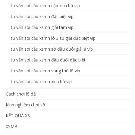
tư vấn soi cầu xsmn cặp xíu chủ vip
tư vấn soi cầu xsmn đặc biệt víp
tư vấn soi cầu xsmn giải tám víp
tư vấn soi cầu xsmn lô 3 số giải đặc biệt víp
tư vấn soi cầu xsmn sớ đầu đuôi giải 8 víp
tư vấn soi cầu xsmn đầu đuôi đặc biệt
tư vấn soi cầu xsmn song thủ lô víp
tư vấn soi cầu xsmn xíu chủ víp
Cách chơi lô đề
Kinh nghiêm chơi số
KẾT QUẢ XS
XSMB