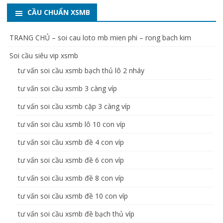
CẦU CHUẨN XSMB
TRANG CHỦ – soi cau loto mb mien phi – rong bach kim
Soi cầu siêu vip xsmb
tư vấn soi cầu xsmb bạch thủ lô 2 nháy
tư vấn soi cầu xsmb 3 càng víp
tư vấn soi cầu xsmb cặp 3 càng víp
tư vấn soi cầu xsmb lô 10 con víp
tư vấn soi cầu xsmb đề 4 con víp
tư vấn soi cầu xsmb đề 6 con víp
tư vấn soi cầu xsmb đề 8 con víp
tư vấn soi cầu xsmb đề 10 con víp
tư vấn soi cầu xsmb đề bạch thủ víp