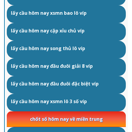
lấy cầu hôm nay xsmn bao lô víp
lấy cầu hôm nay cặp xỉu chủ víp
lấy cầu hôm nay song thủ lô víp
lấy cầu hôm nay đầu đuôi giải 8 víp
lấy cầu hôm nay đầu đuôi đặc biệt víp
lấy cầu hôm nay xsmn lô 3 số víp
chốt số hôm nay về miền trung