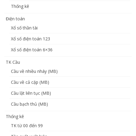
Thống kê
Điện toán
Xổ số thần tài
Xổ số điện toán 123
Xổ số điện toán 6×36
TK Cầu
Cầu về nhiều nháy (MB)
Cầu về cả cặp (MB)
Cầu lật liên tục (MB)
Cầu bạch thủ (MB)
Thống kê
TK từ 00 đến 99