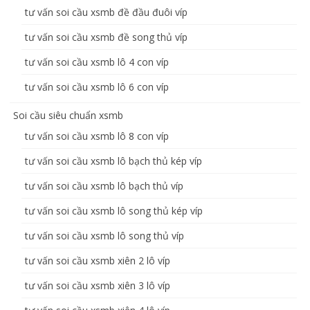
tư vấn soi cầu xsmb đề đầu đuôi víp
tư vấn soi cầu xsmb đề song thủ víp
tư vấn soi cầu xsmb lô 4 con víp
tư vấn soi cầu xsmb lô 6 con víp
Soi cầu siêu chuẩn xsmb
tư vấn soi cầu xsmb lô 8 con víp
tư vấn soi cầu xsmb lô bạch thủ kép víp
tư vấn soi cầu xsmb lô bạch thủ víp
tư vấn soi cầu xsmb lô song thủ kép víp
tư vấn soi cầu xsmb lô song thủ víp
tư vấn soi cầu xsmb xiên 2 lô víp
tư vấn soi cầu xsmb xiên 3 lô víp