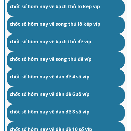
chốt số hôm nay về bạch thủ lô kép víp
chốt số hôm nay về song thủ lô kép víp
chốt số hôm nay về bạch thủ đề víp
chốt số hôm nay về song thủ đề víp
chốt số hôm nay về dàn đề 4 số víp
chốt số hôm nay về dàn đề 6 số víp
chốt số hôm nay về dàn đề 8 số víp
chốt số hôm nay về dàn đề 10 số víp