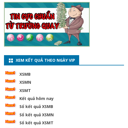
XEM KẾT QUẢ THEO NGÀY VIP
XSMB
XSMN
XSMT
Kết quả hôm nay
Sổ kết quả XSMB
Sổ kết quả XSMN
Sổ kết quả XSMT