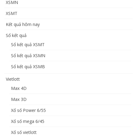
XSMN
XSMT
Kết quả hôm nay
Sổ kết quả
Sổ kết quả XSMT
Sổ kết quả XSMN
Sổ kết quả XSMB
Vietlott
Max 4D
Max 3D
Xổ số Power 6/55
Xổ số mega 6/45
Xổ số vietlott