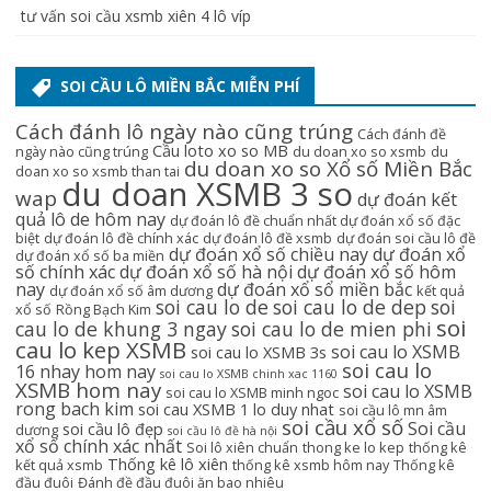
tư vấn soi cầu xsmb xiên 4 lô víp
SOI CẦU LÔ MIỀN BẮC MIỄN PHÍ
Cách đánh lô ngày nào cũng trúng
Cách đánh đề
Cầu loto xo so MB
ngày nào cũng trúng
du doan xo so xsmb
du
du doan xo so Xổ số Miền Bắc
doan xo so xsmb than tai
du doan XSMB 3 so
wap
dự đoán kết
quả lô de hôm nay
dự đoán lô đề chuẩn nhất dự đoán xổ số đặc
biệt
dự đoán lô đề chính xác
dự đoán lô đề xsmb
dự đoán soi cầu lô đề
dự đoán xổ số chiều nay
dự đoán xổ
dự đoán xổ số ba miền
số chính xác
dự đoán xổ số hà nội
dự đoán xổ số hôm
nay
dự đoán xổ sổ miền bắc
dự đoán xổ số âm dương
kết quả
soi cau lo de
soi cau lo de dep
soi
xổ số
Rồng Bạch Kim
soi
cau lo de khung 3 ngay
soi cau lo de mien phi
cau lo kep XSMB
soi cau lo XSMB
soi cau lo XSMB 3s
soi cau lo
16 nhay hom nay
soi cau lo XSMB chinh xac 1160
XSMB hom nay
soi cau lo XSMB
soi cau lo XSMB minh ngoc
rong bach kim
soi cau XSMB 1 lo duy nhat
soi cầu lô mn âm
soi cầu xổ số
Soi cầu
soi cầu lô đẹp
dương
soi cầu lô đề hà nội
xổ số chính xác nhất
Soi lô xiên chuẩn
thong ke lo kep
thống kê
Thống kê lô xiên
kết quả xsmb
thống kê xsmb hôm nay
Thống kê
đầu đuôi
Đánh đề đầu đuôi ăn bao nhiêu