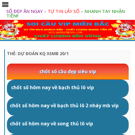
SỐ ĐẸP ĂN NGAY
–
TỰ TIN LẤY SỐ
–
NHANH TAY NHẬN
TIỀN!!
Skip
to
content
THẺ:
DỰ ĐOÁN KQ XSMB 20/1
chốt số cầu đẹp siêu vip
chốt số hôm nay về bạch thủ lô víp
chốt số hôm nay về bạch thủ lô 2 nháy mb víp
chốt số hôm nay về song thủ lô víp