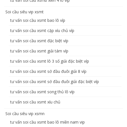
tư vấn soi cầu xsmb xiên 4 lô víp
Soi cầu siêu vip xsmt
tư vấn soi cầu xsmt bao lô víp
tư vấn soi cầu xsmt cặp xíu chủ víp
tư vấn soi cầu xsmt đặc biệt víp
tư vấn soi cầu xsmt giải tám víp
tư vấn soi cầu xsmt lô 3 số giải đặc biệt víp
tư vấn soi cầu xsmt sớ đầu đuôi giải 8 víp
tư vấn soi cầu xsmt sớ đầu đuôi giải đặc biệt víp
tư vấn soi cầu xsmt song thủ lô víp
tư vấn soi cầu xsmt xíu chủ
Soi cầu siêu vip xsmn
tư vấn soi cầu xsmt bao lô miền nam vip