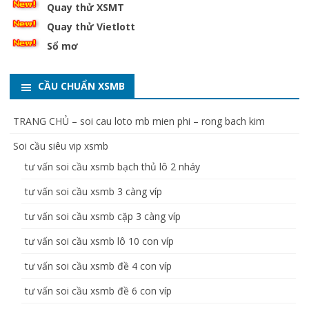
Quay thử XSMT
Quay thử Vietlott
Sổ mơ
CẦU CHUẨN XSMB
TRANG CHỦ – soi cau loto mb mien phi – rong bach kim
Soi cầu siêu vip xsmb
tư vấn soi cầu xsmb bạch thủ lô 2 nháy
tư vấn soi cầu xsmb 3 càng víp
tư vấn soi cầu xsmb cặp 3 càng víp
tư vấn soi cầu xsmb lô 10 con víp
tư vấn soi cầu xsmb đề 4 con víp
tư vấn soi cầu xsmb đề 6 con víp