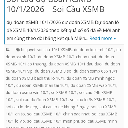
10/1/2026 – Soi Cầu XSMB
dự đoán XSMB 10/1/2026 dự đoán XSMB Dự đoán lô
đề XSMB 10/1/2026 theo kết quả xổ số đã về Mời anh
em cùng theo dõi bảng kết quả Miền…
Read more »
bi quyet soi cau 10/1 XSMB
,
du doan kqxsmb 10/1
,
du
doan xsmb 10/1
,
du doan XSMB 10/1 chuan nhat
,
du doan
XSMB 10/1 co thuong
,
du doan XSMB 10/1 dau duoi
,
du doan
XSMB 10/1 vip
,
du doan XSMB 3 so
,
du doan xsmb 666 10/1
,
du doan XSMB bach thu lo 10/1
,
du doan XSMB minh ngoc
10/1
,
du doan XSMB than tai 10/1
,
du doan XSMB wap 10/1
,
du doan xsmb win 10/1
,
sc XSMB 10/1
,
soi cau 24h XSMB
10/1
,
soi cau du đoan XSMB 10/1
,
soi cau lo 3s XSMB 10/1
,
soi cau lo de dep
,
soi cau lo de khung 3 ngay
,
soi cau XSMB
10/1 an to
,
soi cau XSMB 10/1 chinh xac nhat
,
soi cau XSMB
10/1 lo vip
,
soi cau XSMB 10/1 mien phi
,
soi cau XSMB minh