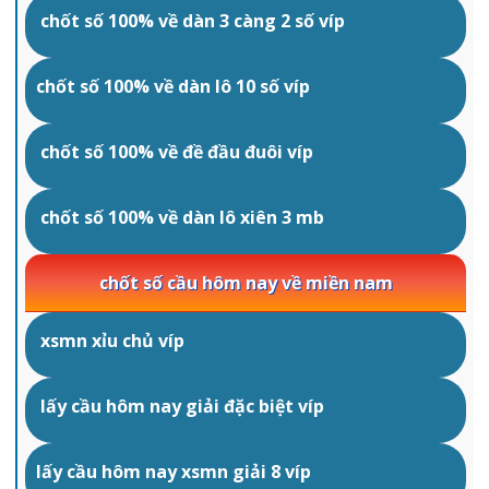
chốt số 100% về dàn 3 càng 2 số víp
chốt số 100% về dàn lô 10 số víp
chốt số 100% về đề đầu đuôi víp
chốt số 100% về dàn lô xiên 3 mb
chốt số cầu hôm nay về miền nam
xsmn xỉu chủ víp
lấy cầu hôm nay giải đặc biệt víp
lấy cầu hôm nay xsmn giải 8 víp