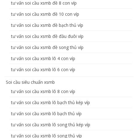
tư vấn soi cầu xsmb đề 8 con víp
tư vấn soi cầu xsmb đề 10 con víp
tư vấn soi cầu xsmb đề bạch thủ víp
tư vấn soi cầu xsmb đề đầu đuôi víp
tư vấn soi cầu xsmb đề song thủ víp
tư vấn soi cầu xsmb lô 4 con víp
tư vấn soi cầu xsmb lô 6 con víp
Soi cầu siêu chuẩn xsmb
tư vấn soi cầu xsmb lô 8 con víp
tư vấn soi cầu xsmb lô bạch thủ kép víp
tư vấn soi cầu xsmb lô bạch thủ víp
tư vấn soi cầu xsmb lô song thủ kép víp
tư vấn soi cầu xsmb lô song thủ víp