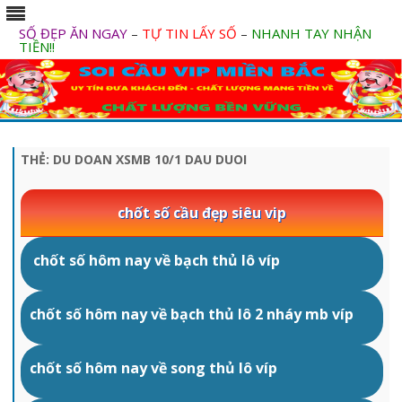
SỐ ĐẸP ĂN NGAY
–
TỰ TIN LẤY SỐ
–
NHANH TAY NHẬN
TIỀN!!
Skip
to
content
THẺ:
DU DOAN XSMB 10/1 DAU DUOI
chốt số cầu đẹp siêu vip
chốt số hôm nay về bạch thủ lô víp
chốt số hôm nay về bạch thủ lô 2 nháy mb víp
chốt số hôm nay về song thủ lô víp