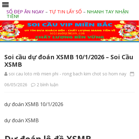
SỐ ĐẸP ĂN NGAY
–
TỰ TIN LẤY SỐ
–
NHANH TAY NHẬN
TIỀN!!
Skip
to
content
Soi cầu dự đoán XSMB 10/1/2026 – Soi Cầu
XSMB
soi cau loto mb mien phi - rong bach kim chot so hom nay
ở
06/05/2026
2 bình luận
Soi
dự đoán XSMB 10/1/2026
cầu
dự
dự đoán XSMB
đoán
Dự đoán lô đề XSMB
XSMB