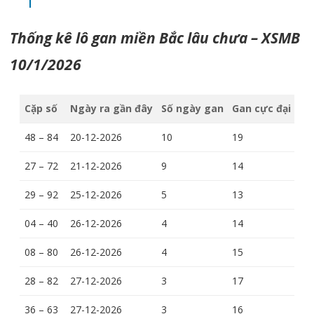
Thống kê lô gan miền Bắc lâu chưa – XSMB
10/1/2026
Cặp số
Ngày ra gần đây
Số ngày gan
Gan cực đại
48 – 84
20-12-2026
10
19
27 – 72
21-12-2026
9
14
29 – 92
25-12-2026
5
13
04 – 40
26-12-2026
4
14
08 – 80
26-12-2026
4
15
28 – 82
27-12-2026
3
17
36 – 63
27-12-2026
3
16