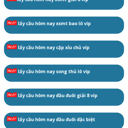
lấy cầu hôm nay xsmt bao lô víp
lấy cầu hôm nay cặp xỉu chủ víp
lấy cầu hôm nay song thủ lô víp
lấy cầu hôm nay đầu đuôi giải 8 víp
lấy cầu hôm nay đầu đuôi đặc biệt