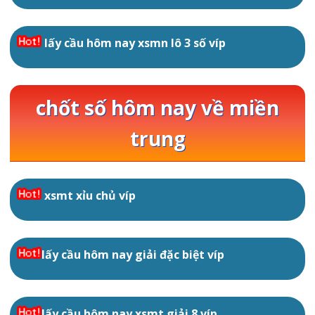
lấy cầu hôm nay xsmn lô 3 số víp
chốt số hôm nay về miền
trung
xsmt xỉu chủ víp
lấy cầu hôm nay giải đặc biệt víp
lấy cầu hôm nay xsmt giải 8 víp