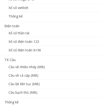
Xổ số vietlott
Thống kê
Điện toán
Xổ số thần tài
Xổ số điện toán 123
Xổ số điện toán 6×36
TK Cầu
Cầu về nhiều nháy (MB)
Cầu về cả cặp (MB)
Cầu lật liên tục (MB)
Cầu bạch thủ (MB)
Thống kê