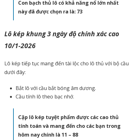
Con bạch thủ lô có khả năng nổ lớn nhất
này đã được chọn ra là: 73
Lô kép khung 3 ngày độ chính xác cao
10/1-2026
Lô kép tiếp tục mang đến tài lộc cho lô thủ với bộ cầu
dưới đây:
Bắt lô với cầu bắt bóng âm dương.
Cầu tính lô theo bạc nhớ.
Cặp lô kép tuyệt phẩm được các cao thủ
tính toán và mang đến cho các bạn trong
hôm nay chính là 11 – 88