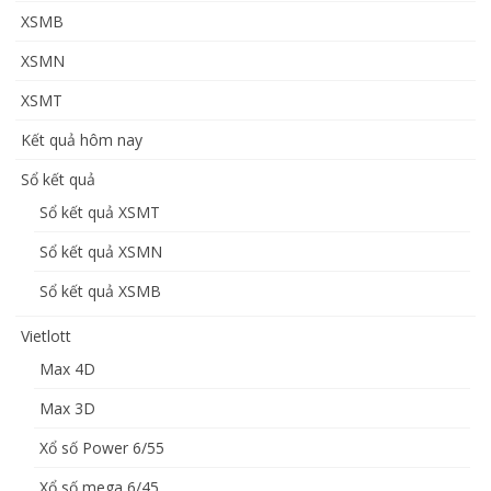
XSMB
XSMN
XSMT
Kết quả hôm nay
Sổ kết quả
Sổ kết quả XSMT
Sổ kết quả XSMN
Sổ kết quả XSMB
Vietlott
Max 4D
Max 3D
Xổ số Power 6/55
Xổ số mega 6/45