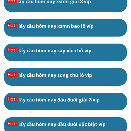
lấy cầu hôm nay xsmn giải 8 víp
lấy cầu hôm nay xsmn bao lô víp
lấy cầu hôm nay cặp xỉu chủ víp
lấy cầu hôm nay song thủ lô víp
lấy cầu hôm nay đầu đuôi giải 8 víp
lấy cầu hôm nay đầu đuôi đặc biệt víp