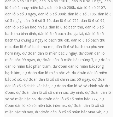
dàn lô 6 số 107109
,
dàn lô 6 số 11010
,
dàn lô 6 số 2 ngày
,
dàn
lô 6 số 2 nháy miền bắc
,
dàn lô 6 số 200k
,
dàn lô 6 số 2107
,
dàn lô 6 số 3 ngày
,
dàn lô 6 số 300k
,
dàn lô 6 số 3105
,
dàn lô 6
số 5 ngày
,
dàn lô 6 số 5-10
,
dàn lô 6 số 799
,
dàn lô 6 số 99
,
dàn lô 6 số ăn bao nhiêu
,
dàn lô 6 số bach thu
,
dàn lô 6 số
bach thu binh dinh
,
dàn lô 6 số bach thu gia lai
,
dàn lô 6 số
bach thu khung 2 ngay lo bach thu dlk
,
dàn lô 6 số bach thu
mb
,
dàn lô 6 số bach thu mn
,
dàn lô 6 số bach thu phu yen
hom nay
,
dự đoán dàn lô miền bắc 3 ngày
,
dự đoán dàn lô
miền bắc 99 ngày
,
dự đoán dàn lô miền bắc mùng 7
,
dự đoán
dàn lô miền bắc phần trăm
,
dự đoán dàn lô miền bắc rồng
bạch kim
,
dự đoán dàn lô miền bắc về
,
dự đoán dàn lô miền
bắc xổ số
,
dự đoán dàn lô xổ số chính xác 50 ngày
,
dự đoán
dàn lô xổ số chính xác bắc
,
dự đoán dàn lô xổ số chính xác dự
đoán
,
dự đoán dàn lô xổ số chính xác tây ninh
,
dự đoán dàn lô
xổ số miền bắc 56
,
dự đoán dàn lô xổ số miền bắc 777
,
dự
đoán dàn lô xổ số miền bắc internet
,
dự đoán dàn lô xổ số
miền bắc tối nay
,
dự đoán dàn lô xổ số miền bắc vina24h
,
dự