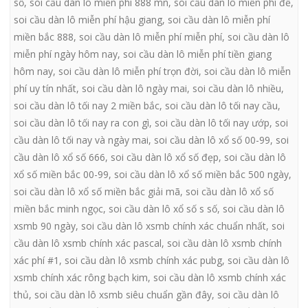
số
,
soi cầu dàn lô miễn phí 888 mn
,
soi cầu dàn lô miễn phí đề
,
soi cầu dàn lô miễn phí hậu giang
,
soi cầu dàn lô miễn phí
miền bắc 888
,
soi cầu dàn lô miễn phí miễn phí
,
soi cầu dàn lô
miễn phí ngày hôm nay
,
soi cầu dàn lô miễn phí tiền giang
hôm nay
,
soi cầu dàn lô miễn phí trọn đời
,
soi cầu dàn lô miễn
phí uy tín nhất
,
soi cầu dàn lô ngày mai
,
soi cầu dàn lô nhiều
,
soi cầu dàn lô tối nay 2 miền bắc
,
soi cầu dàn lô tối nay cầu
,
soi cầu dàn lô tối nay ra con gì
,
soi cầu dàn lô tối nay ướp
,
soi
cầu dàn lô tối nay và ngày mai
,
soi cầu dàn lô xổ số 00-99
,
soi
cầu dàn lô xổ số 666
,
soi cầu dàn lô xổ số đẹp
,
soi cầu dàn lô
xổ số miền bắc 00-99
,
soi cầu dàn lô xổ số miền bắc 500 ngày
,
soi cầu dàn lô xổ số miền bắc giải mã
,
soi cầu dàn lô xổ số
miền bắc minh ngọc
,
soi cầu dàn lô xổ số s số
,
soi cầu dàn lô
xsmb 90 ngày
,
soi cầu dàn lô xsmb chính xác chuẩn nhất
,
soi
cầu dàn lô xsmb chính xác pascal
,
soi cầu dàn lô xsmb chính
xác phí #1
,
soi cầu dàn lô xsmb chính xác pubg
,
soi cầu dàn lô
xsmb chính xác rông bạch kim
,
soi cầu dàn lô xsmb chính xác
thủ
,
soi cầu dàn lô xsmb siêu chuẩn gần đây
,
soi cầu dàn lô