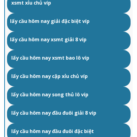
xsmt xỉu chủ víp
lấy cầu hôm nay giải đặc biệt víp
lấy cầu hôm nay xsmt giải 8 víp
lấy cầu hôm nay xsmt bao lô víp
lấy cầu hôm nay cặp xỉu chủ víp
lấy cầu hôm nay song thủ lô víp
lấy cầu hôm nay đầu đuôi giải 8 víp
lấy cầu hôm nay đầu đuôi đặc biệt