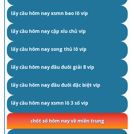
lấy cầu hôm nay xsmn bao lô víp
lấy cầu hôm nay cặp xỉu chủ víp
lấy cầu hôm nay song thủ lô víp
lấy cầu hôm nay đầu đuôi giải 8 víp
lấy cầu hôm nay đầu đuôi đặc biệt víp
lấy cầu hôm nay xsmn lô 3 số víp
chốt số hôm nay về miền trung