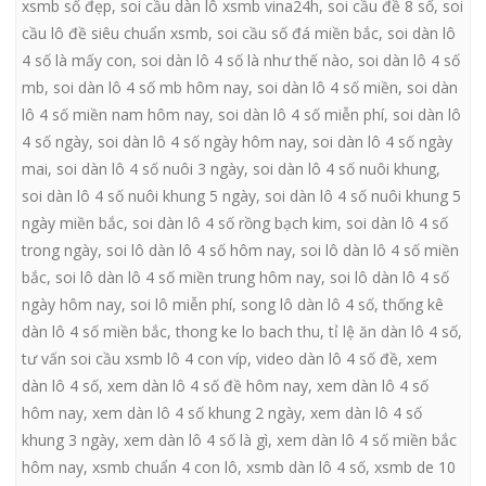
xsmb số đẹp
,
soi cầu dàn lô xsmb vina24h
,
soi cầu đề 8 số
,
soi
cầu lô đề siêu chuẩn xsmb
,
soi cầu số đá miền bắc
,
soi dàn lô
4 số là mấy con
,
soi dàn lô 4 số là như thế nào
,
soi dàn lô 4 số
mb
,
soi dàn lô 4 số mb hôm nay
,
soi dàn lô 4 số miền
,
soi dàn
lô 4 số miền nam hôm nay
,
soi dàn lô 4 số miễn phí
,
soi dàn lô
4 số ngày
,
soi dàn lô 4 số ngày hôm nay
,
soi dàn lô 4 số ngày
mai
,
soi dàn lô 4 số nuôi 3 ngày
,
soi dàn lô 4 số nuôi khung
,
soi dàn lô 4 số nuôi khung 5 ngày
,
soi dàn lô 4 số nuôi khung 5
ngày miền bắc
,
soi dàn lô 4 số rồng bạch kim
,
soi dàn lô 4 số
trong ngày
,
soi lô dàn lô 4 số hôm nay
,
soi lô dàn lô 4 số miền
bắc
,
soi lô dàn lô 4 số miền trung hôm nay
,
soi lô dàn lô 4 số
ngày hôm nay
,
soi lô miễn phí
,
song lô dàn lô 4 số
,
thống kê
dàn lô 4 số miền bắc
,
thong ke lo bach thu
,
tỉ lệ ăn dàn lô 4 số
,
tư vấn soi cầu xsmb lô 4 con víp
,
video dàn lô 4 số đề
,
xem
dàn lô 4 số
,
xem dàn lô 4 số đề hôm nay
,
xem dàn lô 4 số
hôm nay
,
xem dàn lô 4 số khung 2 ngày
,
xem dàn lô 4 số
khung 3 ngày
,
xem dàn lô 4 số là gì
,
xem dàn lô 4 số miền bắc
hôm nay
,
xsmb chuẩn 4 con lô
,
xsmb dàn lô 4 số
,
xsmb de 10