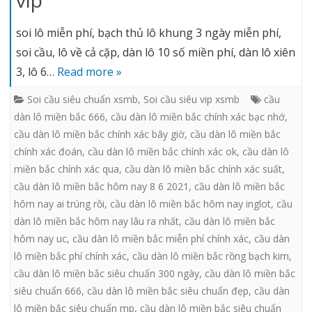
soi lô miễn phí, bạch thủ lô khung 3 ngày miễn phí,
soi cầu, lô về cả cặp, dàn lô 10 số miền phí, dàn lô xiên
3, lô 6…
Read more »
Soi cầu siêu chuẩn xsmb
,
Soi cầu siêu vip xsmb
cầu
dàn lô miền bắc 666
,
cầu dàn lô miền bắc chính xác bạc nhớ
,
cầu dàn lô miền bắc chính xác bây giờ
,
cầu dàn lô miền bắc
chính xác đoán
,
cầu dàn lô miền bắc chính xác ok
,
cầu dàn lô
miền bắc chính xác qua
,
cầu dàn lô miền bắc chính xác suất
,
cầu dàn lô miền bắc hôm nay 8 6 2021
,
cầu dàn lô miền bắc
hôm nay ai trúng rồi
,
cầu dàn lô miền bắc hôm nay inglot
,
cầu
dàn lô miền bắc hôm nay lâu ra nhất
,
cầu dàn lô miền bắc
hôm nay uc
,
cầu dàn lô miền bắc miễn phí chính xác
,
cầu dàn
lô miền bắc phí chính xác
,
cầu dàn lô miền bắc rồng bạch kim
,
cầu dàn lô miền bắc siêu chuẩn 300 ngày
,
cầu dàn lô miền bắc
siêu chuẩn 666
,
cầu dàn lô miền bắc siêu chuẩn đẹp
,
cầu dàn
lô miền bắc siêu chuẩn mp
,
cầu dàn lô miền bắc siêu chuẩn