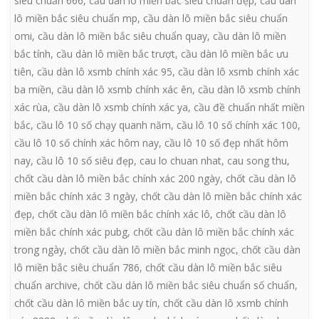
siêu chuẩn 666
,
cầu dàn lô miền bắc siêu chuẩn đẹp
,
cầu dàn
lô miền bắc siêu chuẩn mp
,
cầu dàn lô miền bắc siêu chuẩn
omi
,
cầu dàn lô miền bắc siêu chuẩn quay
,
cầu dàn lô miền
bắc tính
,
cầu dàn lô miền bắc trượt
,
cầu dàn lô miền bắc ưu
tiên
,
cầu dàn lô xsmb chính xác 95
,
cầu dàn lô xsmb chính xác
ba miền
,
cầu dàn lô xsmb chính xác ên
,
cầu dàn lô xsmb chính
xác rùa
,
cầu dàn lô xsmb chính xác ya
,
cầu đề chuẩn nhất miền
bắc
,
cầu lô 10 số chạy quanh năm
,
cầu lô 10 số chính xác 100
,
cầu lô 10 số chính xác hôm nay
,
cầu lô 10 số đẹp nhất hôm
nay
,
cầu lô 10 số siêu đẹp
,
cau lo chuan nhat
,
cau song thu
,
chốt cầu dàn lô miền bắc chính xác 200 ngày
,
chốt cầu dàn lô
miền bắc chính xác 3 ngày
,
chốt cầu dàn lô miền bắc chính xác
đẹp
,
chốt cầu dàn lô miền bắc chính xác lô
,
chốt cầu dàn lô
miền bắc chính xác pubg
,
chốt cầu dàn lô miền bắc chính xác
trong ngày
,
chốt cầu dàn lô miền bắc minh ngọc
,
chốt cầu dàn
lô miền bắc siêu chuẩn 786
,
chốt cầu dàn lô miền bắc siêu
chuẩn archive
,
chốt cầu dàn lô miền bắc siêu chuẩn số chuẩn
,
chốt cầu dàn lô miền bắc uy tín
,
chốt cầu dàn lô xsmb chính