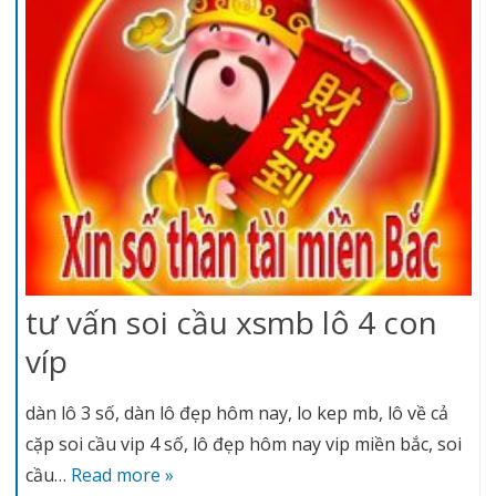
tư vấn soi cầu xsmb lô 4 con
víp
dàn lô 3 số, dàn lô đẹp hôm nay, lo kep mb, lô về cả
cặp soi cầu vip 4 số, lô đẹp hôm nay vip miền bắc, soi
cầu…
Read more »