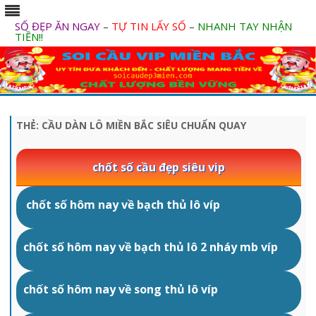
SỐ ĐẸP ĂN NGAY
–
TỰ TIN LẤY SỐ
–
NHANH TAY NHẬN
TIỀN!!
Skip
to
content
THẺ:
CẦU DÀN LÔ MIỀN BẮC SIÊU CHUẨN QUAY
chốt số cầu đẹp siêu vip
chốt số hôm nay về bạch thủ lô víp
chốt số hôm nay về bạch thủ lô 2 nháy mb víp
chốt số hôm nay về song thủ lô víp