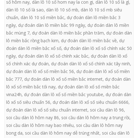
số hôm nay
,
dàn lô 10 số hom nay la con gi
,
dàn lô 10 số là gì
,
dàn lô 10 số là sao
,
dàn lô 10 số mb
,
dàn lô 10 số mb siêu
chuẩn
,
dàn lô 10 số miền bắc
,
dự đoán dàn lô miền bắc 3
ngày
,
dự đoán dàn lô miền bắc 99 ngày
,
dự đoán dàn lô miền
bắc mùng 7
,
dự đoán dàn lô miền bắc phần trăm
,
dự đoán dàn
lô miền bắc rồng bạch kim
,
dự đoán dàn lô miền bắc về
,
dự
đoán dàn lô miền bắc xổ số
,
dự đoán dàn lô xổ số chính xác 50
ngày
,
dự đoán dàn lô xổ số chính xác bắc
,
dự đoán dàn lô xổ
số chính xác dự đoán
,
dự đoán dàn lô xổ số chính xác tây ninh
,
dự đoán dàn lô xổ số miền bắc 56
,
dự đoán dàn lô xổ số miền
bắc 777
,
dự đoán dàn lô xổ số miền bắc internet
,
dự đoán dàn
lô xổ số miền bắc tối nay
,
dự đoán dàn lô xổ số miền bắc
vina24h
,
dự đoán dàn lô xổ số miền bắc youtube
,
dự đoán dàn
lô xổ số siêu chuẩn 56
,
dự đoán dàn lô xổ số siêu chuẩn 6666
,
dự đoán dàn lô xổ số siêu chuẩn internet
,
soi cầu dàn lô 96
,
soi cầu dàn lô hôm nay 86
,
soi cầu dàn lô hôm nay a trung rồi
,
soi cầu dàn lô hôm nay bao nhiêu
,
soi cầu dàn lô hôm nay
bong da
,
soi cầu dàn lô hôm nay dễ trúng nhất
,
soi cầu dàn lô