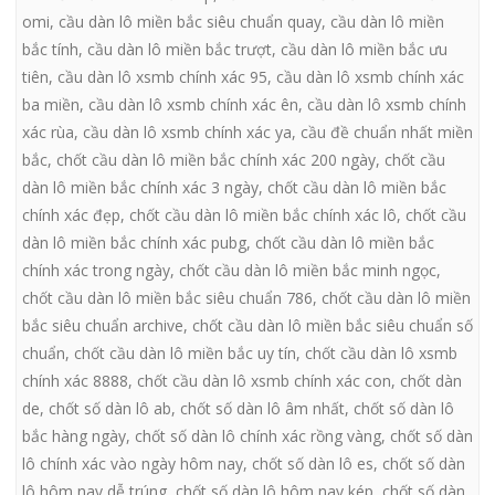
omi
,
cầu dàn lô miền bắc siêu chuẩn quay
,
cầu dàn lô miền
bắc tính
,
cầu dàn lô miền bắc trượt
,
cầu dàn lô miền bắc ưu
tiên
,
cầu dàn lô xsmb chính xác 95
,
cầu dàn lô xsmb chính xác
ba miền
,
cầu dàn lô xsmb chính xác ên
,
cầu dàn lô xsmb chính
xác rùa
,
cầu dàn lô xsmb chính xác ya
,
cầu đề chuẩn nhất miền
bắc
,
chốt cầu dàn lô miền bắc chính xác 200 ngày
,
chốt cầu
dàn lô miền bắc chính xác 3 ngày
,
chốt cầu dàn lô miền bắc
chính xác đẹp
,
chốt cầu dàn lô miền bắc chính xác lô
,
chốt cầu
dàn lô miền bắc chính xác pubg
,
chốt cầu dàn lô miền bắc
chính xác trong ngày
,
chốt cầu dàn lô miền bắc minh ngọc
,
chốt cầu dàn lô miền bắc siêu chuẩn 786
,
chốt cầu dàn lô miền
bắc siêu chuẩn archive
,
chốt cầu dàn lô miền bắc siêu chuẩn số
chuẩn
,
chốt cầu dàn lô miền bắc uy tín
,
chốt cầu dàn lô xsmb
chính xác 8888
,
chốt cầu dàn lô xsmb chính xác con
,
chốt dàn
de
,
chốt số dàn lô ab
,
chốt số dàn lô âm nhất
,
chốt số dàn lô
bắc hàng ngày
,
chốt số dàn lô chính xác rồng vàng
,
chốt số dàn
lô chính xác vào ngày hôm nay
,
chốt số dàn lô es
,
chốt số dàn
lô hôm nay dễ trúng
,
chốt số dàn lô hôm nay kép
,
chốt số dàn