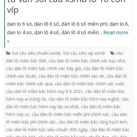
víp
dan lo 6 so, dàn lô 6 số, dàn lô 6 số miền phí, dan lo 6,
dan lo 4 so, dàn lô 4 số, dàn lô 4 số miền…
Read more
»
Soi cầu siêu chuẩn xsmb
,
Soi cầu siêu vip xsmb
cầu
dàn lô miền bắc 666
,
cầu dàn lô miền bắc chính xác bạc nhớ
,
cầu dàn lô miền bắc chính xác bây giờ
,
cầu dàn lô miền bắc
chính xác đoán
,
cầu dàn lô miền bắc chính xác ok
,
cầu dàn lô
miền bắc chính xác qua
,
cầu dàn lô miền bắc chính xác suất
,
cầu dàn lô miền bắc hôm nay 8 6 2021
,
cầu dàn lô miền bắc
hôm nay ai trúng rồi
,
cầu dàn lô miền bắc hôm nay inglot
,
cầu
dàn lô miền bắc hôm nay lâu ra nhất
,
cầu dàn lô miền bắc
hôm nay uc
,
cầu dàn lô miền bắc miễn phí chính xác
,
cầu dàn
lô miền bắc phí chính xác
,
cầu dàn lô miền bắc rồng bạch kim
,
cầu dàn lô miền bắc siêu chuẩn 300 ngày
,
cầu dàn lô miền bắc