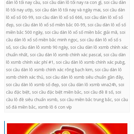
dàn lô tối nay cầu
,
soi cầu dàn lô tối nay ra con gì
,
soi cầu dàn
lô tối nay ướp
,
soi cầu dàn lô tối nay và ngày mai
,
soi cầu dàn
lô xổ số 00-99
,
soi cầu dàn lô xổ số 666
,
soi cầu dàn lô xổ số
đẹp
,
soi cầu dàn lô xổ số miền bắc 00-99
,
soi cầu dàn lô xổ số
miền bắc 500 ngày
,
soi cầu dàn lô xổ số miền bắc giải mã
,
soi
cầu dàn lô xổ số miền bắc minh ngọc
,
soi cầu dàn lô xổ số s
số
,
soi cầu dàn lô xsmb 90 ngày
,
soi cầu dàn lô xsmb chính xác
chuẩn nhất
,
soi cầu dàn lô xsmb chính xác pascal
,
soi cầu dàn
lô xsmb chính xác phí #1
,
soi cầu dàn lô xsmb chính xác pubg
,
soi cầu dàn lô xsmb chính xác rông bạch kim
,
soi cầu dàn lô
xsmb chính xác thủ
,
soi cầu dàn lô xsmb siêu chuẩn gần đây
,
soi cầu dàn lô xsmb số đẹp
,
soi cầu dàn lô xsmb vina24h
,
soi
cầu đặc biệt
,
soi cầu đặc biệt miền bắc
,
soi cầu đề 8 số
,
soi
cầu lô đề siêu chuẩn xsmb
,
soi cầu miền bắc trung bắc
,
soi cầu
số đá miền bắc
,
xsmb lô 6 con víp