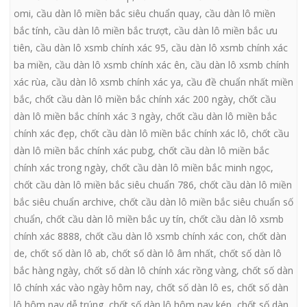
omi
,
cầu dàn lô miền bắc siêu chuẩn quay
,
cầu dàn lô miền
bắc tính
,
cầu dàn lô miền bắc trượt
,
cầu dàn lô miền bắc ưu
tiên
,
cầu dàn lô xsmb chính xác 95
,
cầu dàn lô xsmb chính xác
ba miền
,
cầu dàn lô xsmb chính xác ên
,
cầu dàn lô xsmb chính
xác rùa
,
cầu dàn lô xsmb chính xác ya
,
cầu đề chuẩn nhất miền
bắc
,
chốt cầu dàn lô miền bắc chính xác 200 ngày
,
chốt cầu
dàn lô miền bắc chính xác 3 ngày
,
chốt cầu dàn lô miền bắc
chính xác đẹp
,
chốt cầu dàn lô miền bắc chính xác lô
,
chốt cầu
dàn lô miền bắc chính xác pubg
,
chốt cầu dàn lô miền bắc
chính xác trong ngày
,
chốt cầu dàn lô miền bắc minh ngọc
,
chốt cầu dàn lô miền bắc siêu chuẩn 786
,
chốt cầu dàn lô miền
bắc siêu chuẩn archive
,
chốt cầu dàn lô miền bắc siêu chuẩn số
chuẩn
,
chốt cầu dàn lô miền bắc uy tín
,
chốt cầu dàn lô xsmb
chính xác 8888
,
chốt cầu dàn lô xsmb chính xác con
,
chốt dàn
de
,
chốt số dàn lô ab
,
chốt số dàn lô âm nhất
,
chốt số dàn lô
bắc hàng ngày
,
chốt số dàn lô chính xác rồng vàng
,
chốt số dàn
lô chính xác vào ngày hôm nay
,
chốt số dàn lô es
,
chốt số dàn
lô hôm nay dễ trúng
,
chốt số dàn lô hôm nay kép
,
chốt số dàn