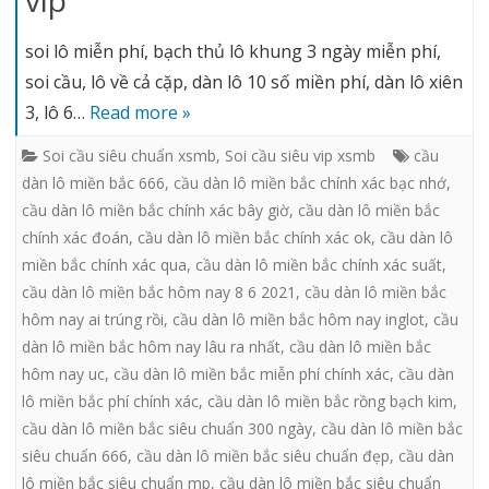
soi lô miễn phí, bạch thủ lô khung 3 ngày miễn phí,
soi cầu, lô về cả cặp, dàn lô 10 số miền phí, dàn lô xiên
3, lô 6…
Read more »
Soi cầu siêu chuẩn xsmb
,
Soi cầu siêu vip xsmb
cầu
dàn lô miền bắc 666
,
cầu dàn lô miền bắc chính xác bạc nhớ
,
cầu dàn lô miền bắc chính xác bây giờ
,
cầu dàn lô miền bắc
chính xác đoán
,
cầu dàn lô miền bắc chính xác ok
,
cầu dàn lô
miền bắc chính xác qua
,
cầu dàn lô miền bắc chính xác suất
,
cầu dàn lô miền bắc hôm nay 8 6 2021
,
cầu dàn lô miền bắc
hôm nay ai trúng rồi
,
cầu dàn lô miền bắc hôm nay inglot
,
cầu
dàn lô miền bắc hôm nay lâu ra nhất
,
cầu dàn lô miền bắc
hôm nay uc
,
cầu dàn lô miền bắc miễn phí chính xác
,
cầu dàn
lô miền bắc phí chính xác
,
cầu dàn lô miền bắc rồng bạch kim
,
cầu dàn lô miền bắc siêu chuẩn 300 ngày
,
cầu dàn lô miền bắc
siêu chuẩn 666
,
cầu dàn lô miền bắc siêu chuẩn đẹp
,
cầu dàn
lô miền bắc siêu chuẩn mp
,
cầu dàn lô miền bắc siêu chuẩn