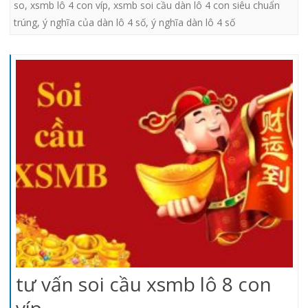
so
,
xsmb lô 4 con víp
,
xsmb soi cầu dàn lô 4 con siêu chuẩn
trúng
,
ý nghĩa của dàn lô 4 số
,
ý nghĩa dàn lô 4 số
tư vấn soi cầu xsmb lô 8 con
víp