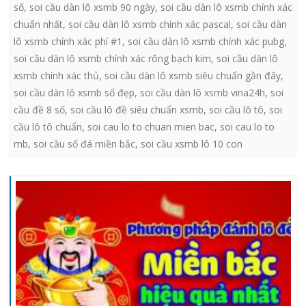
số
,
soi cầu dàn lô xsmb 90 ngày
,
soi cầu dàn lô xsmb chính xác
chuẩn nhất
,
soi cầu dàn lô xsmb chính xác pascal
,
soi cầu dàn
lô xsmb chính xác phí #1
,
soi cầu dàn lô xsmb chính xác pubg
,
soi cầu dàn lô xsmb chính xác rông bạch kim
,
soi cầu dàn lô
xsmb chính xác thủ
,
soi cầu dàn lô xsmb siêu chuẩn gần đây
,
soi cầu dàn lô xsmb số đẹp
,
soi cầu dàn lô xsmb vina24h
,
soi
cầu đề 8 số
,
soi cầu lô đề siêu chuẩn xsmb
,
soi cầu lô tô
,
soi
cầu lô tô chuẩn
,
soi cau lo to chuan mien bac
,
soi cau lo to
mb
,
soi cầu số đá miền bắc
,
soi cầu xsmb lô 10 con