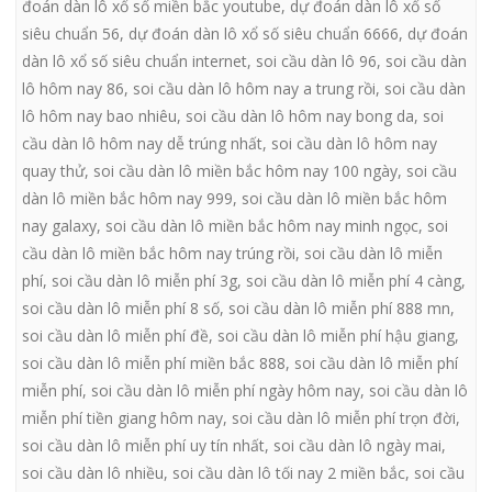
đoán dàn lô xổ số miền bắc youtube
,
dự đoán dàn lô xổ số
siêu chuẩn 56
,
dự đoán dàn lô xổ số siêu chuẩn 6666
,
dự đoán
dàn lô xổ số siêu chuẩn internet
,
soi cầu dàn lô 96
,
soi cầu dàn
lô hôm nay 86
,
soi cầu dàn lô hôm nay a trung rồi
,
soi cầu dàn
lô hôm nay bao nhiêu
,
soi cầu dàn lô hôm nay bong da
,
soi
cầu dàn lô hôm nay dễ trúng nhất
,
soi cầu dàn lô hôm nay
quay thử
,
soi cầu dàn lô miền bắc hôm nay 100 ngày
,
soi cầu
dàn lô miền bắc hôm nay 999
,
soi cầu dàn lô miền bắc hôm
nay galaxy
,
soi cầu dàn lô miền bắc hôm nay minh ngọc
,
soi
cầu dàn lô miền bắc hôm nay trúng rồi
,
soi cầu dàn lô miễn
phí
,
soi cầu dàn lô miễn phí 3g
,
soi cầu dàn lô miễn phí 4 càng
,
soi cầu dàn lô miễn phí 8 số
,
soi cầu dàn lô miễn phí 888 mn
,
soi cầu dàn lô miễn phí đề
,
soi cầu dàn lô miễn phí hậu giang
,
soi cầu dàn lô miễn phí miền bắc 888
,
soi cầu dàn lô miễn phí
miễn phí
,
soi cầu dàn lô miễn phí ngày hôm nay
,
soi cầu dàn lô
miễn phí tiền giang hôm nay
,
soi cầu dàn lô miễn phí trọn đời
,
soi cầu dàn lô miễn phí uy tín nhất
,
soi cầu dàn lô ngày mai
,
soi cầu dàn lô nhiều
,
soi cầu dàn lô tối nay 2 miền bắc
,
soi cầu