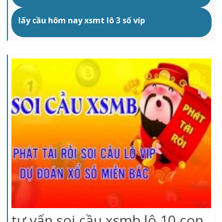
lấy cầu hôm nay xsmt lô 3 số víp
tư vấn soi cầu xsmb lô 10 con