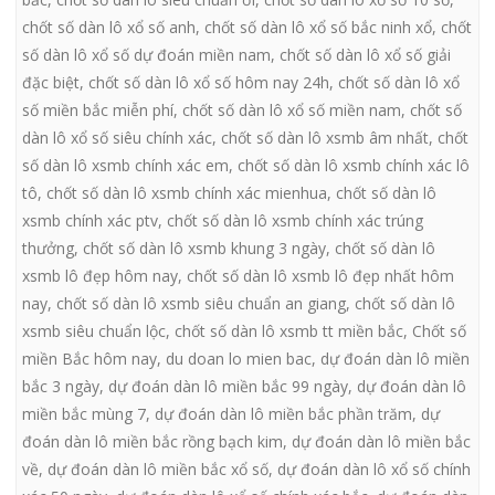
chốt số dàn lô xổ số anh
,
chốt số dàn lô xổ số bắc ninh xổ
,
chốt
số dàn lô xổ số dự đoán miền nam
,
chốt số dàn lô xổ số giải
đặc biệt
,
chốt số dàn lô xổ số hôm nay 24h
,
chốt số dàn lô xổ
số miền bắc miễn phí
,
chốt số dàn lô xổ số miền nam
,
chốt số
dàn lô xổ số siêu chính xác
,
chốt số dàn lô xsmb âm nhất
,
chốt
số dàn lô xsmb chính xác em
,
chốt số dàn lô xsmb chính xác lô
tô
,
chốt số dàn lô xsmb chính xác mienhua
,
chốt số dàn lô
xsmb chính xác ptv
,
chốt số dàn lô xsmb chính xác trúng
thưởng
,
chốt số dàn lô xsmb khung 3 ngày
,
chốt số dàn lô
xsmb lô đẹp hôm nay
,
chốt số dàn lô xsmb lô đẹp nhất hôm
nay
,
chốt số dàn lô xsmb siêu chuẩn an giang
,
chốt số dàn lô
xsmb siêu chuẩn lộc
,
chốt số dàn lô xsmb tt miền bắc
,
Chốt số
miền Bắc hôm nay
,
du doan lo mien bac
,
dự đoán dàn lô miền
bắc 3 ngày
,
dự đoán dàn lô miền bắc 99 ngày
,
dự đoán dàn lô
miền bắc mùng 7
,
dự đoán dàn lô miền bắc phần trăm
,
dự
đoán dàn lô miền bắc rồng bạch kim
,
dự đoán dàn lô miền bắc
về
,
dự đoán dàn lô miền bắc xổ số
,
dự đoán dàn lô xổ số chính