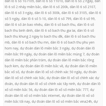
dàn lô 6 số 107109
,
dàn lô 6 số 11010
,
dàn lô 6 số 2 ngày
,
dàn
lô 6 số 2 nháy miền bắc
,
dàn lô 6 số 200k
,
dàn lô 6 số 2107
,
dàn lô 6 số 3 ngày
,
dàn lô 6 số 300k
,
dàn lô 6 số 3105
,
dàn lô 6
số 5 ngày
,
dàn lô 6 số 5-10
,
dàn lô 6 số 799
,
dàn lô 6 số 99
,
dàn lô 6 số ăn bao nhiêu
,
dàn lô 6 số bach thu
,
dàn lô 6 số
bach thu binh dinh
,
dàn lô 6 số bach thu gia lai
,
dàn lô 6 số
bach thu khung 2 ngay lo bach thu dlk
,
dàn lô 6 số bach thu
mb
,
dàn lô 6 số bach thu mn
,
dàn lô 6 số bach thu phu yen
hom nay
,
dự đoán dàn lô miền bắc 3 ngày
,
dự đoán dàn lô
miền bắc 99 ngày
,
dự đoán dàn lô miền bắc mùng 7
,
dự đoán
dàn lô miền bắc phần trăm
,
dự đoán dàn lô miền bắc rồng
bạch kim
,
dự đoán dàn lô miền bắc về
,
dự đoán dàn lô miền
bắc xổ số
,
dự đoán dàn lô xổ số chính xác 50 ngày
,
dự đoán
dàn lô xổ số chính xác bắc
,
dự đoán dàn lô xổ số chính xác dự
đoán
,
dự đoán dàn lô xổ số chính xác tây ninh
,
dự đoán dàn lô
xổ số miền bắc 56
,
dự đoán dàn lô xổ số miền bắc 777
,
dự
đoán dàn lô xổ số miền bắc internet
,
dự đoán dàn lô xổ số
miền bắc tối nay
,
dự đoán dàn lô xổ số miền bắc vina24h
,
dự