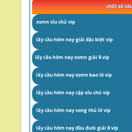
chốt số cầ
xsmn xỉu chủ víp
lấy cầu hôm nay giải đặc biệt víp
lấy cầu hôm nay xsmn giải 8 víp
lấy cầu hôm nay xsmn bao lô víp
lấy cầu hôm nay cặp xỉu chủ víp
lấy cầu hôm nay song thủ lô víp
lấy cầu hôm nay đầu đuôi giải 8 víp