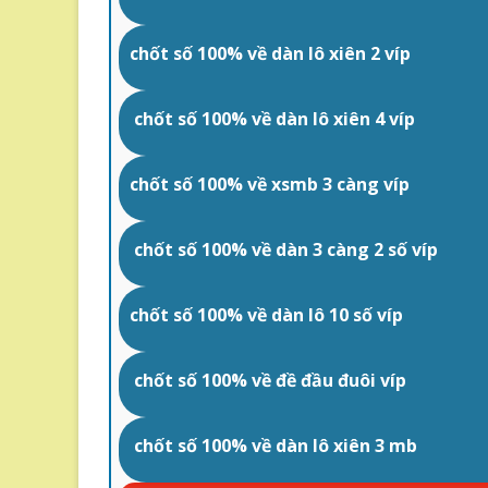
chốt số 100% về dàn lô xiên 2 víp
chốt số 100% về dàn lô xiên 4 víp
chốt số 100% về xsmb 3 càng víp
chốt số 100% về dàn 3 càng 2 số víp
chốt số 100% về dàn lô 10 số víp
chốt số 100% về đề đầu đuôi víp
chốt số 100% về dàn lô xiên 3 mb