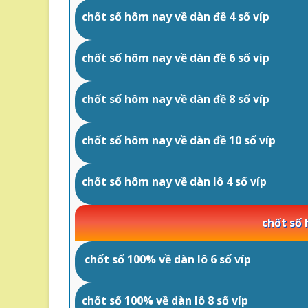
chốt số hôm nay về dàn đề 4 số víp
chốt số hôm nay về dàn đề 6 số víp
chốt số hôm nay về dàn đề 8 số víp
chốt số hôm nay về dàn đề 10 số víp
chốt số hôm nay về dàn lô 4 số víp
chốt số
chốt số 100% về dàn lô 6 số víp
chốt số 100% về dàn lô 8 số víp