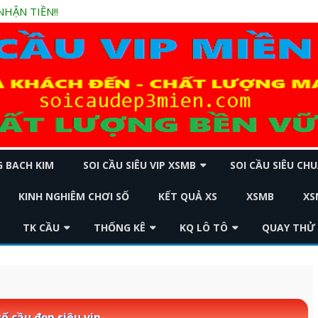
HẬN TIỀN!!
Skip
G BACH KIM
SOI CẦU SIÊU VIP XSMB
SOI CẦU SIÊU CH
to
content
KINH NGHIÊM CHƠI SỐ
TƯ VẤN SOI CẦU XSMB BẠCH
KẾT QUẢ XS
TƯ VẤN SOI CẦU XSM
XSMB
XS
THỦ LÔ 2 NHÁY
CON VÍP
TK CẦU
THỐNG KÊ
KQ LÔ TÔ
QUAY THỬ
TƯ VẤN SOI CẦU XSMB 3 CÀNG
TƯ VẤN SOI CẦU XSM
CẦU VỀ NHIỀU NHÁY (MB)
VÍP
TK TỪ 00 ĐẾN 99
BẢNG LOTO MB
BẠCH THỦ KÉP VÍP
QUAY THỬ VI
N 123
CẦU VỀ CẢ CẶP (MB)
TƯ VẤN SOI CẦU XSMB CẶP 3
TẦN SUẤT XUẤT HIỆN
BẢNG LOTO MT
TƯ VẤN SOI CẦU XSM
QUAY THỬ X
CÀNG VÍP
BẠCH THỦ VÍP
N 6×36
CẦU LẬT LIÊN TỤC (MB)
THỐNG KÊ TỔNG
BẢNG LOTO MN
QUAY THỬ X
số cầu đẹp siêu vip