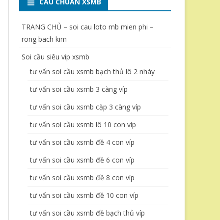
CẦU CHUẨN XSMB
TRANG CHỦ – soi cau loto mb mien phi –
rong bach kim
Soi cầu siêu vip xsmb
tư vấn soi cầu xsmb bạch thủ lô 2 nháy
tư vấn soi cầu xsmb 3 càng víp
tư vấn soi cầu xsmb cặp 3 càng víp
tư vấn soi cầu xsmb lô 10 con víp
tư vấn soi cầu xsmb đề 4 con víp
tư vấn soi cầu xsmb đề 6 con víp
tư vấn soi cầu xsmb đề 8 con víp
tư vấn soi cầu xsmb đề 10 con víp
tư vấn soi cầu xsmb đề bạch thủ víp