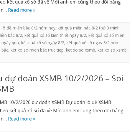
heo kết quả xổ số đã về Mời anh em cùng theo dõi bảng
iền…
Read more »
ả lô đề miền bắc 8/2 hôm nay
,
kết quả miền bắc 8/2 thứ 3 minh
miền bắc 8/2
,
kết quả xổ số kiến thiết ngày 8/2
,
kết quả xổ số miền
3 ngày qua
,
kết quả xổ số ngày 8/2
,
kết quả xổ số ngày 8/2 hôm
n bắc
,
ket xo so mien bắc truc tiep
,
ket xo so xsmb
,
ket xo so xsmb
u dự đoán XSMB 10/2/2026 – Soi
SMB
MB 10/2/2026 dự đoán XSMB Dự đoán lô đề XSMB
theo kết quả xổ số đã về Mời anh em cùng theo dõi bảng
iền…
Read more »