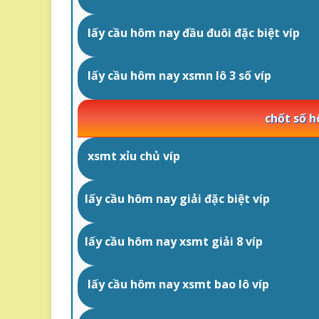
lấy cầu hôm nay đầu đuôi đặc biệt víp
lấy cầu hôm nay xsmn lô 3 số víp
chốt số 
xsmt xỉu chủ víp
lấy cầu hôm nay giải đặc biệt víp
lấy cầu hôm nay xsmt giải 8 víp
lấy cầu hôm nay xsmt bao lô víp