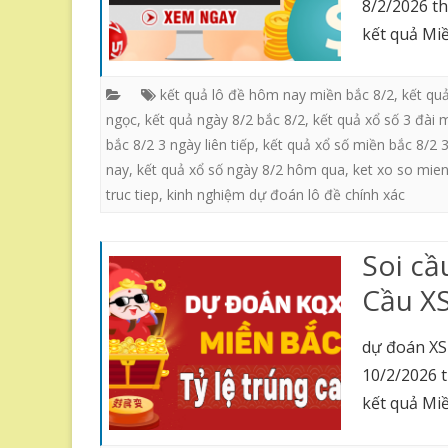
8/2/2026 t
kết quả M
kết quả lô đề hôm nay miền bắc 8/2
,
kết qu
ngọc
,
kết quả ngày 8/2 bắc 8/2
,
kết quả xổ số 3 đài 
bắc 8/2 3 ngày liên tiếp
,
kết quả xổ số miền bắc 8/2 
nay
,
kết quả xổ số ngày 8/2 hôm qua
,
ket xo so mie
truc tiep
,
kinh nghiệm dự đoán lô đề chính xác
Soi cầ
Cầu X
dự đoán XS
10/2/2026 
kết quả M