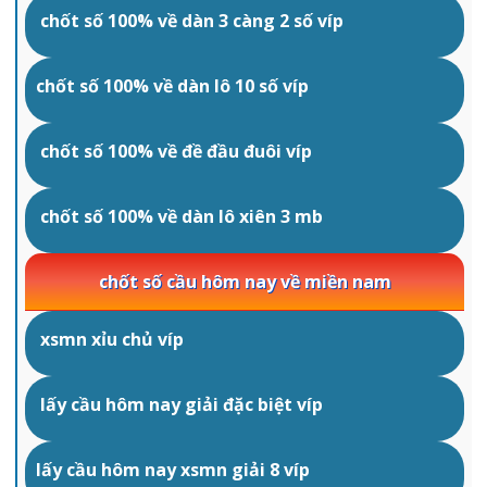
chốt số 100% về dàn 3 càng 2 số víp
chốt số 100% về dàn lô 10 số víp
chốt số 100% về đề đầu đuôi víp
chốt số 100% về dàn lô xiên 3 mb
chốt số cầu hôm nay về miền nam
xsmn xỉu chủ víp
lấy cầu hôm nay giải đặc biệt víp
lấy cầu hôm nay xsmn giải 8 víp