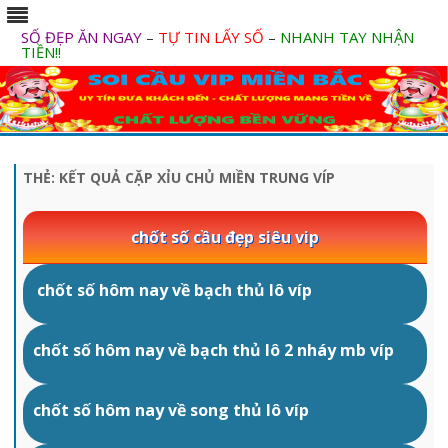
SỐ ĐẸP ĂN NGAY
–
TỰ TIN LẤY SỐ
–
NHANH TAY NHẬN
TIỀN!!
Skip
to
content
THẺ:
KẾT QUẢ CẶP XỈU CHỦ MIỀN TRUNG VÍP
chốt số cầu đẹp siêu vip
chốt số hôm nay về bạch thủ lô víp
chốt số hôm nay về bạch thủ lô 2 nháy mb víp
chốt số hôm nay về song thủ lô víp