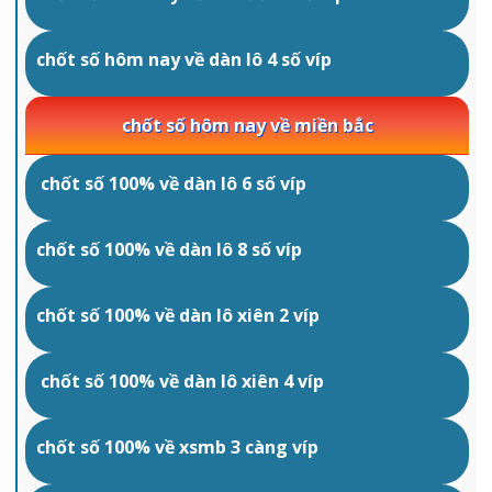
chốt số hôm nay về dàn lô 4 số víp
chốt số hôm nay về miền bắc
chốt số 100% về dàn lô 6 số víp
chốt số 100% về dàn lô 8 số víp
chốt số 100% về dàn lô xiên 2 víp
chốt số 100% về dàn lô xiên 4 víp
chốt số 100% về xsmb 3 càng víp