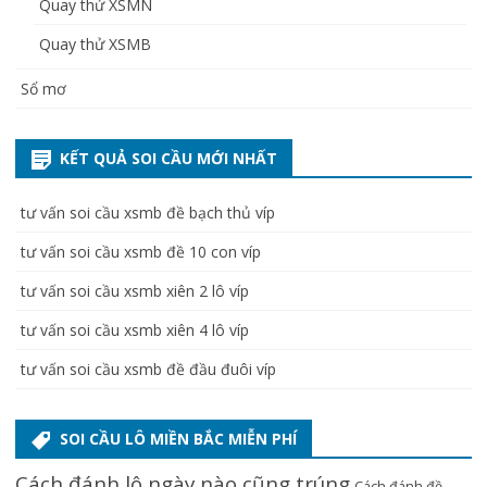
Quay thử XSMN
Quay thử XSMB
Sổ mơ
KẾT QUẢ SOI CẦU MỚI NHẤT
tư vấn soi cầu xsmb đề bạch thủ víp
tư vấn soi cầu xsmb đề 10 con víp
tư vấn soi cầu xsmb xiên 2 lô víp
tư vấn soi cầu xsmb xiên 4 lô víp
tư vấn soi cầu xsmb đề đầu đuôi víp
SOI CẦU LÔ MIỀN BẮC MIỄN PHÍ
Cách đánh lô ngày nào cũng trúng
Cách đánh đề