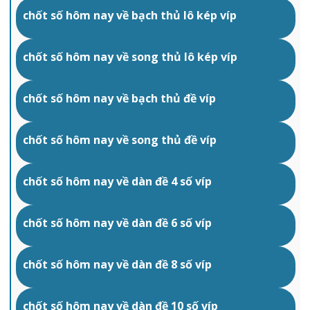
chốt số hôm nay về bạch thủ lô kép víp
chốt số hôm nay về song thủ lô kép víp
chốt số hôm nay về bạch thủ đề víp
chốt số hôm nay về song thủ đề víp
chốt số hôm nay về dàn đề 4 số víp
chốt số hôm nay về dàn đề 6 số víp
chốt số hôm nay về dàn đề 8 số víp
chốt số hôm nay về dàn đề 10 số víp