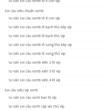
tư vấn soi cầu xsmb lô 6 con víp
Soi cầu siêu chuẩn xsmb
tư vấn soi cầu xsmb lô 8 con víp
tư vấn soi cầu xsmb lô bạch thủ kép víp
tư vấn soi cầu xsmb lô bạch thủ víp
tư vấn soi cầu xsmb lô song thủ kép víp
tư vấn soi cầu xsmb lô song thủ víp
tư vấn soi cầu xsmb xiên 2 lô víp
tư vấn soi cầu xsmb xiên 3 lô víp
tư vấn soi cầu xsmb xiên 4 lô víp
Soi cầu siêu vip xsmt
tư vấn soi cầu xsmt bao lô víp
tư vấn soi cầu xsmt cặp xíu chủ víp