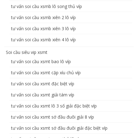
tư vấn soi cầu xsmb lô song thủ víp
tư vấn soi cầu xsmb xiên 2 lô víp
tư vấn soi cầu xsmb xiên 3 lô víp
tư vấn soi cầu xsmb xiên 4 lô víp
Soi cầu siêu vip xsmt
tư vấn soi cầu xsmt bao lô víp
tư vấn soi cầu xsmt cặp xíu chủ víp
tư vấn soi cầu xsmt đặc biệt víp
tư vấn soi cầu xsmt giải tám víp
tư vấn soi cầu xsmt lô 3 số giải đặc biệt víp
tư vấn soi cầu xsmt sớ đầu đuôi giải 8 víp
tư vấn soi cầu xsmt sớ đầu đuôi giải đặc biệt víp