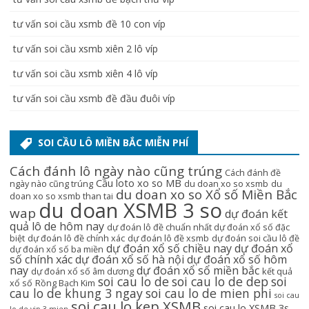
tư vấn soi cầu xsmb đề 10 con víp
tư vấn soi cầu xsmb xiên 2 lô víp
tư vấn soi cầu xsmb xiên 4 lô víp
tư vấn soi cầu xsmb đề đầu đuôi víp
SOI CẦU LÔ MIỀN BẮC MIỄN PHÍ
Cách đánh lô ngày nào cũng trúng
Cách đánh đề
Cầu loto xo so MB
ngày nào cũng trúng
du doan xo so xsmb
du
du doan xo so Xổ số Miền Bắc
doan xo so xsmb than tai
du doan XSMB 3 so
wap
dự đoán kết
quả lô de hôm nay
dự đoán lô đề chuẩn nhất dự đoán xổ số đặc
biệt
dự đoán lô đề chính xác
dự đoán lô đề xsmb
dự đoán soi cầu lô đề
dự đoán xổ số chiều nay
dự đoán xổ
dự đoán xổ số ba miền
số chính xác
dự đoán xổ số hà nội
dự đoán xổ số hôm
nay
dự đoán xổ sổ miền bắc
dự đoán xổ số âm dương
kết quả
soi cau lo de
soi cau lo de dep
soi
xổ số
Rồng Bạch Kim
cau lo de khung 3 ngay
soi cau lo de mien phi
soi cau
soi cau lo kep XSMB
soi cau lo XSMB 3s