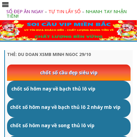
SỐ ĐẸP ĂN NGAY
–
TỰ TIN LẤY SỐ
–
NHANH TAY NHẬN
TIỀN!!
Skip
to
content
THẺ:
DU DOAN XSMB MINH NGOC 29/10
chốt số cầu đẹp siêu vip
chốt số hôm nay về bạch thủ lô víp
chốt số hôm nay về bạch thủ lô 2 nháy mb víp
chốt số hôm nay về song thủ lô víp