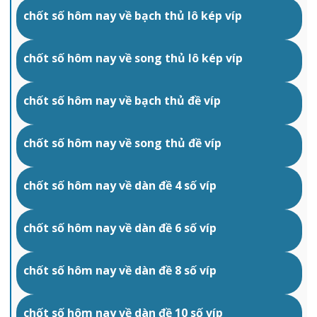
chốt số hôm nay về bạch thủ lô kép víp
chốt số hôm nay về song thủ lô kép víp
chốt số hôm nay về bạch thủ đề víp
chốt số hôm nay về song thủ đề víp
chốt số hôm nay về dàn đề 4 số víp
chốt số hôm nay về dàn đề 6 số víp
chốt số hôm nay về dàn đề 8 số víp
chốt số hôm nay về dàn đề 10 số víp