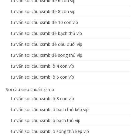
tư vấn soi cầu xsmb đề 6 con víp
tư vấn soi cầu xsmb đề 8 con víp
tư vấn soi cầu xsmb đề 10 con víp
tư vấn soi cầu xsmb đề bạch thủ víp
tư vấn soi cầu xsmb đề đầu đuôi víp
tư vấn soi cầu xsmb đề song thủ víp
tư vấn soi cầu xsmb lô 4 con víp
tư vấn soi cầu xsmb lô 6 con víp
Soi cầu siêu chuẩn xsmb
tư vấn soi cầu xsmb lô 8 con víp
tư vấn soi cầu xsmb lô bạch thủ kép víp
tư vấn soi cầu xsmb lô bạch thủ víp
tư vấn soi cầu xsmb lô song thủ kép víp