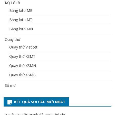
KQ Lô tô
Bảng loto MB
Bảng loto MT
Bảng loto MN
Quay thử
Quay thử Vietlott
Quay thử XSMT
Quay thử XSMN
Quay thử XSMB
Sổ mơ
KẾT QUẢ SOI CẦU MỚI NHẤT
tư vấn soi cầu xsmb đề bạch thủ víp