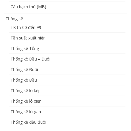
Cầu bạch thủ (MB)
Thống kê
TK từ 00 đến 99
Tần suất xuất hiện
Thống kê Tổng
Thống kê Đầu – Đuôi
Thống kê Đuôi
Thống kê Đầu
Thống kê lô kép
Thống kê lô xiên
Thống kê lô gan
Thống kê đầu đuôi