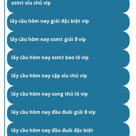
xsmt xỉu chủ víp
lấy cầu hôm nay giải đặc biệt víp
lấy cầu hôm nay xsmt giải 8 víp
lấy cầu hôm nay xsmt bao lô víp
lấy cầu hôm nay cặp xỉu chủ víp
lấy cầu hôm nay song thủ lô víp
lấy cầu hôm nay đầu đuôi giải 8 víp
lấy cầu hôm nay đầu đuôi đặc biệt