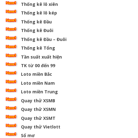
Thống kê lô xiên
Thống kê lô kép
Thống kê Đầu
Thống kê Đuôi
Thống kê Đầu – Đuôi
Thống kê Tổng
Tần suất xuất hiện
TK từ 00 đến 99
Loto miền Bắc
Loto miền Nam
Loto miền Trung
Quay thử XSMB
Quay thử XSMN
Quay thử XSMT
Quay thử Vietlott
Sổ mơ