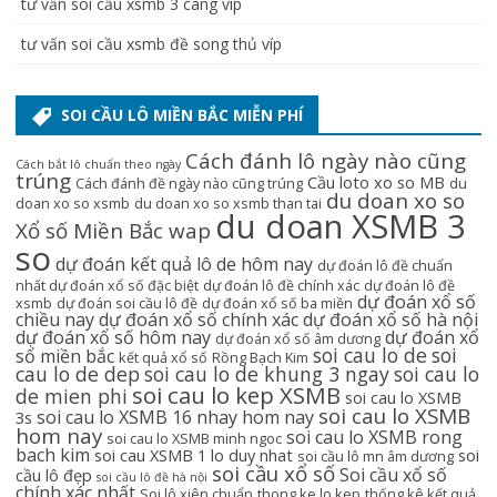
tư vấn soi cầu xsmb 3 càng víp
tư vấn soi cầu xsmb đề song thủ víp
SOI CẦU LÔ MIỀN BẮC MIỄN PHÍ
Cách đánh lô ngày nào cũng
Cách bắt lô chuẩn theo ngày
trúng
Cầu loto xo so MB
Cách đánh đề ngày nào cũng trúng
du
du doan xo so
doan xo so xsmb
du doan xo so xsmb than tai
du doan XSMB 3
Xổ số Miền Bắc wap
so
dự đoán kết quả lô de hôm nay
dự đoán lô đề chuẩn
nhất dự đoán xổ số đặc biệt
dự đoán lô đề chính xác
dự đoán lô đề
dự đoán xổ số
xsmb
dự đoán soi cầu lô đề
dự đoán xổ số ba miền
chiều nay
dự đoán xổ số chính xác
dự đoán xổ số hà nội
dự đoán xổ số hôm nay
dự đoán xổ
dự đoán xổ số âm dương
soi cau lo de
soi
sổ miền bắc
kết quả xổ số
Rồng Bạch Kim
cau lo de dep
soi cau lo de khung 3 ngay
soi cau lo
soi cau lo kep XSMB
de mien phi
soi cau lo XSMB
soi cau lo XSMB
soi cau lo XSMB 16 nhay hom nay
3s
hom nay
soi cau lo XSMB rong
soi cau lo XSMB minh ngoc
bach kim
soi cau XSMB 1 lo duy nhat
soi
soi cầu lô mn âm dương
soi cầu xổ số
Soi cầu xổ số
cầu lô đẹp
soi cầu lô đề hà nội
chính xác nhất
Soi lô xiên chuẩn
thong ke lo kep
thống kê kết quả