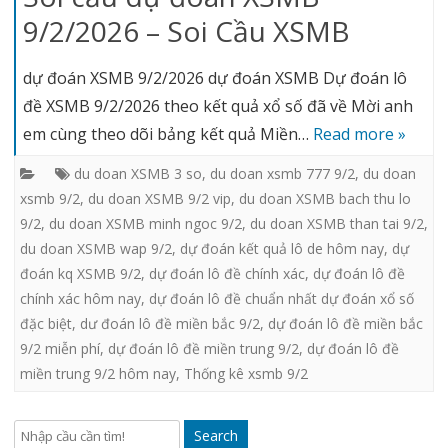
9/2/2026 – Soi Cầu XSMB
dự đoán XSMB 9/2/2026 dự đoán XSMB Dự đoán lô
đề XSMB 9/2/2026 theo kết quả xổ số đã về Mời anh
em cùng theo dõi bảng kết quả Miền…
Read more »
du doan XSMB 3 so
,
du doan xsmb 777 9/2
,
du doan
xsmb 9/2
,
du doan XSMB 9/2 vip
,
du doan XSMB bach thu lo
9/2
,
du doan XSMB minh ngoc 9/2
,
du doan XSMB than tai 9/2
,
du doan XSMB wap 9/2
,
dự đoán kết quả lô de hôm nay
,
dự
đoán kq XSMB 9/2
,
dự đoán lô đề chính xác
,
dự đoán lô đề
chính xác hôm nay
,
dự đoán lô đề chuẩn nhất dự đoán xổ số
đặc biệt
,
dư đoán lô đề miền bắc 9/2
,
dự đoán lô đề miền bắc
9/2 miễn phí
,
dự đoán lô đề miền trung 9/2
,
dự đoán lô đề
miền trung 9/2 hôm nay
,
Thống kê xsmb 9/2
Search