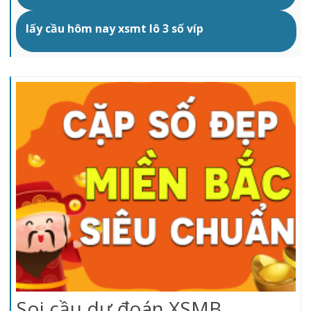
lấy cầu hôm nay xsmt lô 3 số víp
Soi cầu dự đoán XSMB