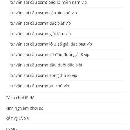
tư vấn soi cầu xsmt bao lô miền nam vip
tư vấn soi cầu xsmn cặp xíu chủ vip
tư vấn soi cầu xsmn đặc biệt víp
tư vấn soi cầu xsmn giải tám víp
tư vấn soi cầu xsmn lô 3 số giải đặc biệt víp
tư vấn soi cầu xsmn sớ đầu đuôi giải 8 víp
tư vấn soi cầu xsmn đầu đuôi đặc biệt
tư vấn soi cầu xsmn song thủ lô víp
tư vấn soi cầu xsmn xíu chủ víp
Cách chơi lô đề
Kinh nghiêm chơi số
KẾT QUẢ XS
XSMB