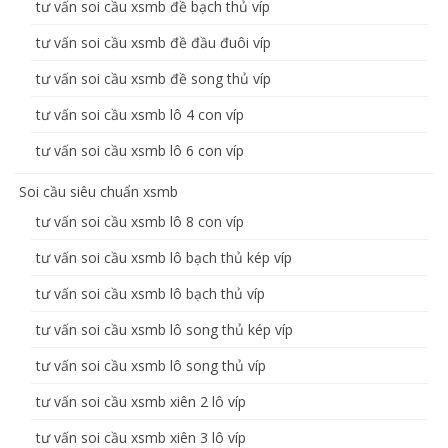
tư vấn soi cầu xsmb đề bạch thủ víp
tư vấn soi cầu xsmb đề đầu đuôi víp
tư vấn soi cầu xsmb đề song thủ víp
tư vấn soi cầu xsmb lô 4 con víp
tư vấn soi cầu xsmb lô 6 con víp
Soi cầu siêu chuẩn xsmb
tư vấn soi cầu xsmb lô 8 con víp
tư vấn soi cầu xsmb lô bạch thủ kép víp
tư vấn soi cầu xsmb lô bạch thủ víp
tư vấn soi cầu xsmb lô song thủ kép víp
tư vấn soi cầu xsmb lô song thủ víp
tư vấn soi cầu xsmb xiên 2 lô víp
tư vấn soi cầu xsmb xiên 3 lô víp