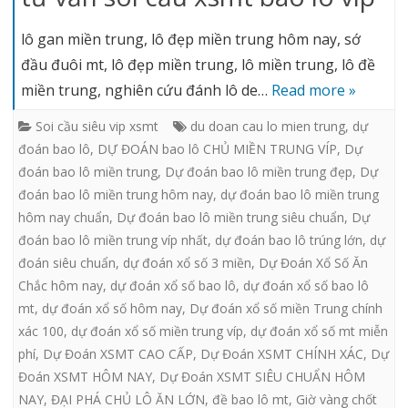
lô gan miền trung, lô đẹp miền trung hôm nay, sớ
đầu đuôi mt, lô đẹp miền trung, lô miền trung, lô đề
miền trung, nghiên cứu đánh lô de…
Read more »
Soi cầu siêu vip xsmt
du doan cau lo mien trung
,
dự
đoán bao lô
,
DỰ ĐOÁN bao lô CHỦ MIỀN TRUNG VÍP
,
Dự
đoán bao lô miền trung
,
Dự đoán bao lô miền trung đẹp
,
Dự
đoán bao lô miền trung hôm nay
,
dự đoán bao lô miền trung
hôm nay chuẩn
,
Dự đoán bao lô miền trung siêu chuẩn
,
Dự
đoán bao lô miền trung víp nhất
,
dự đoán bao lô trúng lớn
,
dự
đoán siêu chuẩn
,
dự đoán xổ số 3 miền
,
Dự Đoán Xổ Số Ăn
Chắc hôm nay
,
dự đoán xổ số bao lô
,
dự đoán xổ số bao lô
mt
,
dự đoán xổ số hôm nay
,
Dự đoán xổ số miền Trung chính
xác 100
,
dự đoán xổ số miền trung víp
,
dự đoán xổ số mt miễn
phí
,
Dự Đoán XSMT CAO CẤP
,
Dự Đoán XSMT CHÍNH XÁC
,
Dự
Đoán XSMT HÔM NAY
,
Dự Đoán XSMT SIÊU CHUẨN HÔM
NAY
,
ĐẠI PHÁ CHỦ LÔ ĂN LỚN
,
đề bao lô mt
,
Giờ vàng chốt