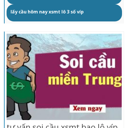
lấy cầu hôm nay xsmt lô 3 số víp
tư vấn soi cầu xsmt bao lô víp