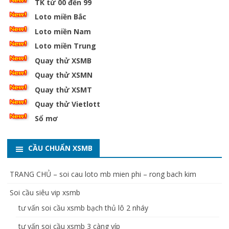
TK từ 00 đến 99
Loto miền Bắc
Loto miền Nam
Loto miền Trung
Quay thử XSMB
Quay thử XSMN
Quay thử XSMT
Quay thử Vietlott
Sổ mơ
CẦU CHUẨN XSMB
TRANG CHỦ – soi cau loto mb mien phi – rong bach kim
Soi cầu siêu vip xsmb
tư vấn soi cầu xsmb bạch thủ lô 2 nháy
tư vấn soi cầu xsmb 3 càng víp