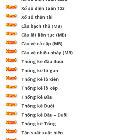
Xổ số điện toán 123
Xổ số thần tài
Cầu bạch thủ (MB)
Cầu lật liên tục (MB)
Cầu về cả cặp (MB)
Cầu về nhiều nháy (MB)
Thống kê đầu đuôi
Thống kê lô gan
Thống kê lô xiên
Thống kê lô kép
Thống kê Đầu
Thống kê Đuôi
Thống kê Đầu – Đuôi
Thống kê Tổng
Tần suất xuất hiện