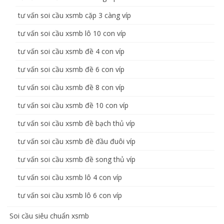
tư vấn soi cầu xsmb cặp 3 càng víp
tư vấn soi cầu xsmb lô 10 con víp
tư vấn soi cầu xsmb đề 4 con víp
tư vấn soi cầu xsmb đề 6 con víp
tư vấn soi cầu xsmb đề 8 con víp
tư vấn soi cầu xsmb đề 10 con víp
tư vấn soi cầu xsmb đề bạch thủ víp
tư vấn soi cầu xsmb đề đầu đuôi víp
tư vấn soi cầu xsmb đề song thủ víp
tư vấn soi cầu xsmb lô 4 con víp
tư vấn soi cầu xsmb lô 6 con víp
Soi cầu siêu chuẩn xsmb