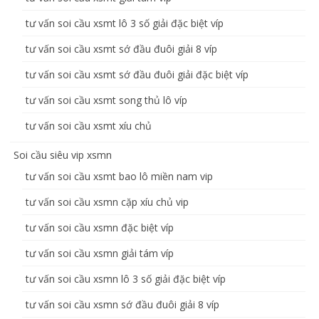
tư vấn soi cầu xsmt lô 3 số giải đặc biệt víp
tư vấn soi cầu xsmt sớ đầu đuôi giải 8 víp
tư vấn soi cầu xsmt sớ đầu đuôi giải đặc biệt víp
tư vấn soi cầu xsmt song thủ lô víp
tư vấn soi cầu xsmt xíu chủ
Soi cầu siêu vip xsmn
tư vấn soi cầu xsmt bao lô miền nam vip
tư vấn soi cầu xsmn cặp xíu chủ vip
tư vấn soi cầu xsmn đặc biệt víp
tư vấn soi cầu xsmn giải tám víp
tư vấn soi cầu xsmn lô 3 số giải đặc biệt víp
tư vấn soi cầu xsmn sớ đầu đuôi giải 8 víp