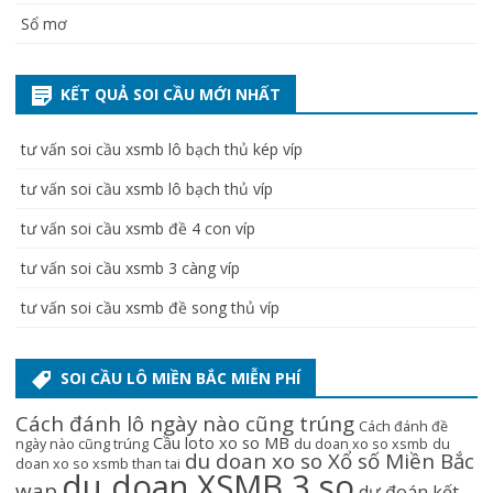
Sổ mơ
KẾT QUẢ SOI CẦU MỚI NHẤT
tư vấn soi cầu xsmb lô bạch thủ kép víp
tư vấn soi cầu xsmb lô bạch thủ víp
tư vấn soi cầu xsmb đề 4 con víp
tư vấn soi cầu xsmb 3 càng víp
tư vấn soi cầu xsmb đề song thủ víp
SOI CẦU LÔ MIỀN BẮC MIỄN PHÍ
Cách đánh lô ngày nào cũng trúng
Cách đánh đề
Cầu loto xo so MB
ngày nào cũng trúng
du doan xo so xsmb
du
du doan xo so Xổ số Miền Bắc
doan xo so xsmb than tai
du doan XSMB 3 so
wap
dự đoán kết