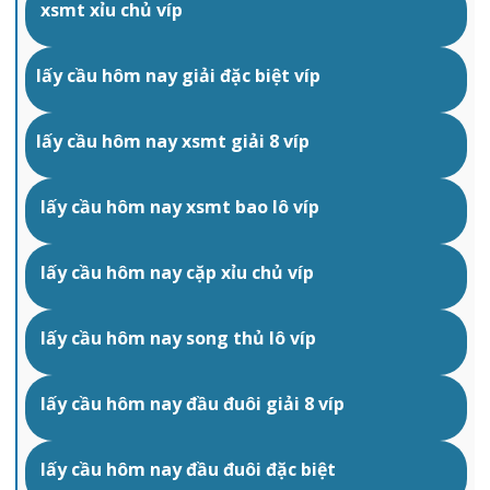
xsmt xỉu chủ víp
lấy cầu hôm nay giải đặc biệt víp
lấy cầu hôm nay xsmt giải 8 víp
lấy cầu hôm nay xsmt bao lô víp
lấy cầu hôm nay cặp xỉu chủ víp
lấy cầu hôm nay song thủ lô víp
lấy cầu hôm nay đầu đuôi giải 8 víp
lấy cầu hôm nay đầu đuôi đặc biệt